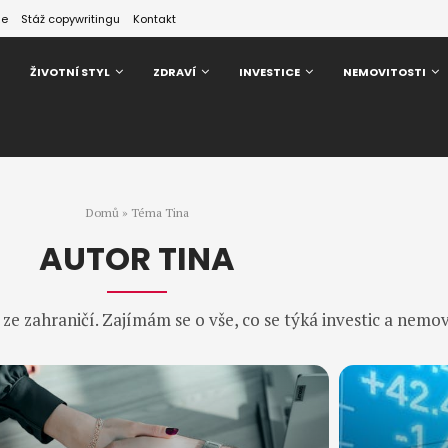
ze
Stáž copywritingu
Kontakt
ŽIVOTNÍ STYL
ZDRAVÍ
INVESTICE
NEMOVITOSTI
Domů
»
Téma Tina
AUTOR
TINA
e zahraničí. Zajímám se o vše, co se týká investic a nemov