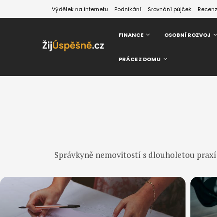
Výdělek na internetu
Podnikání
Srovnání půjček
Recen
FINANCE
OSOBNÍ ROZVOJ
PRÁCE Z DOMU
Správkyně nemovitostí s dlouholetou praxí z