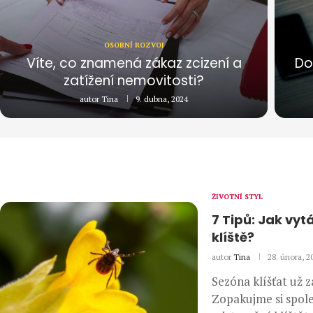
OSOBNÍ ROZVOJ
Víte, co znamená zákaz zcizení a
Do
zatížení nemovitosti?
autor
Tina
9. dubna, 2024
ŽIVOTNÍ STYL
7 Tipů: Jak vy
klíště?
autor
Tina
28. února, 2
Sezóna klíšťat už z
Zopakujme si spol