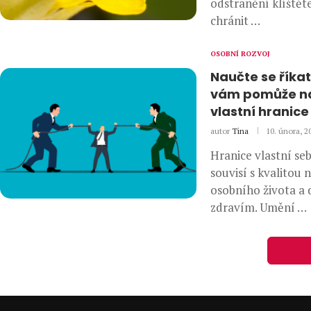
odstranění klíštěte
chránit …
OSOBNÍ ROZVOJ
Naučte se říkat
vám pomůže nas
vlastní hranice
autor
Tina
10. února, 2
Hranice vlastní se
souvisí s kvalitou 
osobního života a
zdravím. Umění …