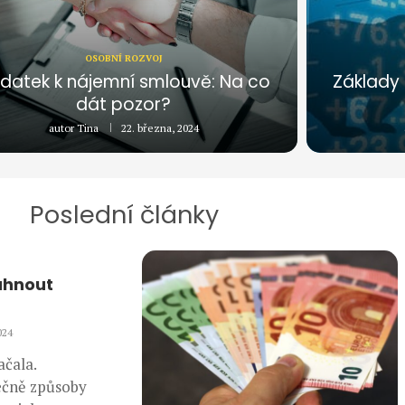
OSOBNÍ ROZVOJ
datek k nájemní smlouvě: Na co
Základy 
dát pozor?
autor
Tina
22. března, 2024
Poslední články
táhnout
024
ačala.
ečně způsoby