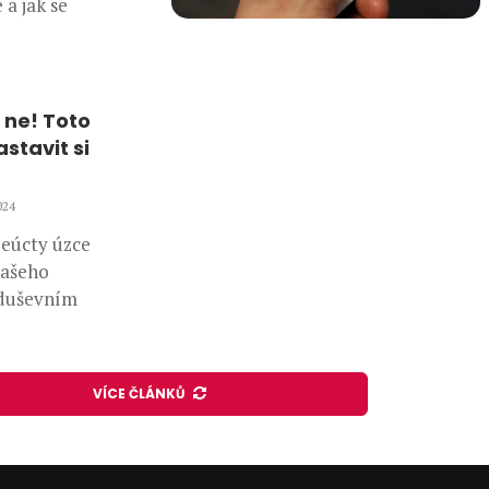
 a jak se
 ne! Toto
tavit si
024
beúcty úzce
našeho
 duševním
VÍCE ČLÁNKŮ