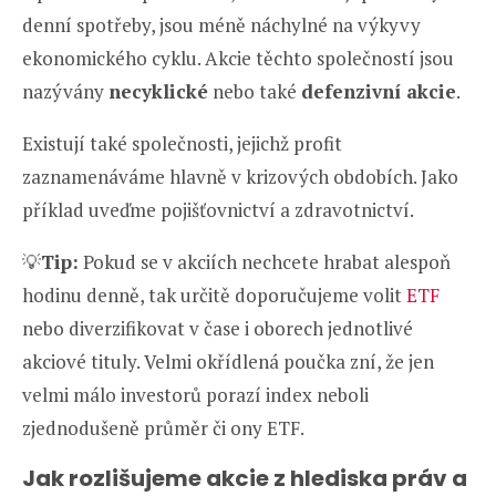
denní spotřeby, jsou méně náchylné na výkyvy
ekonomického cyklu. Akcie těchto společností jsou
nazývány
necyklické
nebo také
defenzivní akcie
.
Existují také společnosti, jejichž profit
zaznamenáváme hlavně v krizových obdobích. Jako
příklad uveďme pojišťovnictví a zdravotnictví.
💡
Tip:
Pokud se v akciích nechcete hrabat alespoň
hodinu denně, tak určitě doporučujeme volit
ETF
nebo diverzifikovat v čase i oborech jednotlivé
akciové tituly. Velmi okřídlená poučka zní, že jen
velmi málo investorů porazí index neboli
zjednodušeně průměr či ony ETF.
Jak rozlišujeme akcie z hlediska práv a