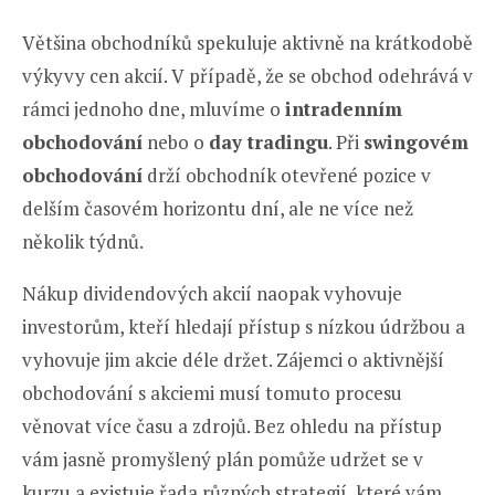
Většina obchodníků spekuluje aktivně na krátkodobě
výkyvy cen akcií. V případě, že se obchod odehrává v
rámci jednoho dne, mluvíme o
intradenním
obchodování
nebo o
day tradingu
. Při
swingovém
obchodování
drží obchodník otevřené pozice v
delším časovém horizontu dní, ale ne více než
několik týdnů.
Nákup dividendových akcií naopak vyhovuje
investorům, kteří hledají přístup s nízkou údržbou a
vyhovuje jim akcie déle držet. Zájemci o aktivnější
obchodování s akciemi musí tomuto procesu
věnovat více času a zdrojů. Bez ohledu na přístup
vám jasně promyšlený plán pomůže udržet se v
kurzu a existuje řada různých strategií, které vám