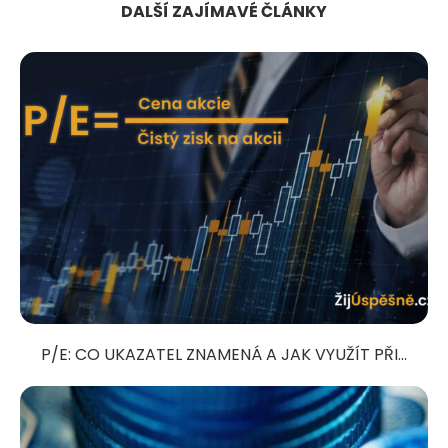
DALŠÍ ZAJÍMAVÉ ČLÁNKY
P/E: CO UKAZATEL ZNAMENÁ A JAK VYUŽÍT PŘI...