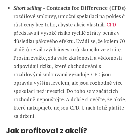
Short selling
–
Contracts for Difference (CFDs)
rozdílové smlouvy, umožní spekulaci na pokles či
růst ceny bez toho, abyste akcie vlastnili.
CFD
představují vysoké riziko rychlé ztráty peněz v
důsledku pákového efektu. Uvádí se, že kolem 70
% účtů retailových investorů skončilo ve ztrátě.
Prosím zvažte, zda vaše zkušenosti a vědomosti
odpovídají riziku, které obchodování s
rozdílovými smlouvami vyžaduje. CFD jsou
opravdu vyšším levelem, ale jsou rozhodně více
spekulací než investicí. Do toho se v začátcích
rozhodně nepouštějte. A dobře si ověřte, že akcie,
které nakupujete nejsou CFD. U nich totiž platíte
za držení.
Jak profitovat z akcií?