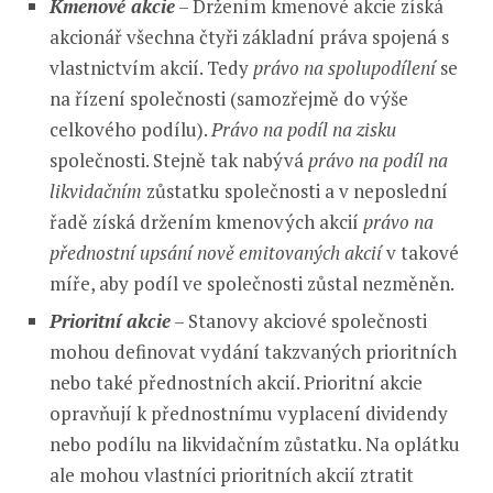
Kmenové akcie
– Držením kmenové akcie získá
akcionář všechna čtyři základní práva spojená s
vlastnictvím akcií. Tedy
právo na spolupodílení
se
na řízení společnosti (samozřejmě do výše
celkového podílu).
Právo na podíl na zisku
společnosti. Stejně tak nabývá
právo na podíl na
likvidačním
zůstatku společnosti a v neposlední
řadě získá držením kmenových akcií
právo na
přednostní upsání nově emitovaných akcií
v takové
míře, aby podíl ve společnosti zůstal nezměněn.
Prioritní akcie
– Stanovy akciové společnosti
mohou definovat vydání takzvaných prioritních
nebo také přednostních akcií. Prioritní akcie
opravňují k přednostnímu vyplacení dividendy
nebo podílu na likvidačním zůstatku. Na oplátku
ale mohou vlastníci prioritních akcií ztratit