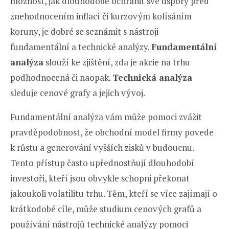
možnost, jak dlouhodobě ochránit své úspory před
znehodnocením inflací či kurzovým kolísáním
koruny, je dobré se seznámit s nástroji
fundamentální a technické analýzy.
Fundamentální
analýza
slouží ke zjištění, zda je akcie na trhu
podhodnocená či naopak.
Technická analýza
sleduje cenové grafy a jejich vývoj.
Fundamentální analýza vám může pomoci zvážit
pravděpodobnost, že obchodní model firmy povede
k růstu a generování vyšších zisků v budoucnu.
Tento přístup často upřednostňují dlouhodobí
investoři, kteří jsou obvykle schopni překonat
jakoukoli volatilitu trhu. Těm, kteří se více zajímají o
krátkodobé cíle, může studium cenových grafů a
používání nástrojů technické analýzy pomoci