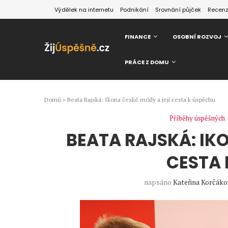
Výdělek na internetu
Podnikání
Srovnání půjček
Recen
FINANCE
OSOBNÍ ROZVOJ
PRÁCE Z DOMU
Domů
»
Beata Rajská: Ikona české módy a její cesta k úspěchu
Příběhy úspěšných
BEATA RAJSKÁ: IK
CESTA 
napsáno
Kateřina Korčák