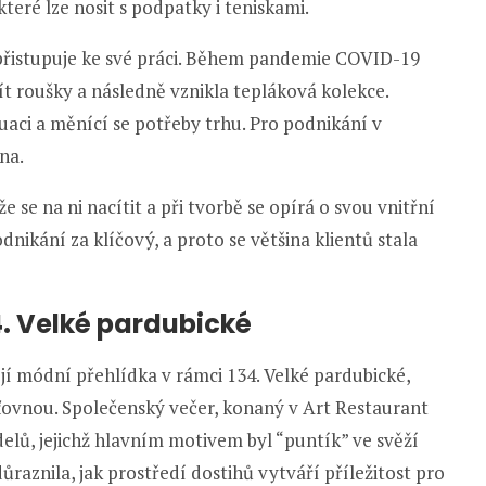
teré lze nosit s podpatky i teniskami.
k přistupuje ke své práci. Během pandemie COVID-19
ít roušky a následně vznikla tepláková kolekce.
uaci a měnící se potřeby trhu. Pro podnikání v
na.
e se na ni nacítit a při tvorbě se opírá o svou vnitřní
odnikání za klíčový, a proto se většina klientů stala
4. Velké pardubické
í módní přehlídka v rámci 134. Velké pardubické,
šťovnou. Společenský večer, konaný v Art Restaurant
lů, jejichž hlavním motivem byl “puntík” ve svěží
ůraznila, jak prostředí dostihů vytváří příležitost pro