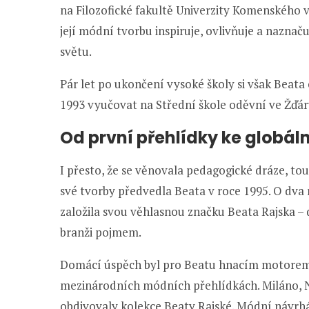
na Filozofické fakultě Univerzity Komenského v B
její módní tvorbu inspiruje, ovlivňuje a naznaču
světu.
Pár let po ukončení vysoké školy si však Beata 
1993 vyučovat na Střední škole oděvní ve Žďá
Od první přehlídky ke globá
I přesto, že se věnovala pedagogické dráze, tou
své tvorby předvedla Beata v roce 1995. O dva 
založila svou věhlasnou značku Beata Rajska – d
branži pojmem.
Domácí úspěch byl pro Beatu hnacím motorem, b
mezinárodních módních přehlídkách. Miláno, 
obdivovaly kolekce Beaty Rajské. Módní návrhá