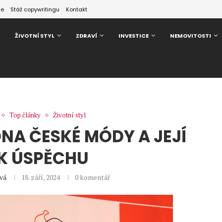
ze
Stáž copywritingu
Kontakt
ŽIVOTNÍ STYL
ZDRAVÍ
INVESTICE
NEMOVITOSTI
Top články
Životní styl
ONA ČESKÉ MÓDY A JEJÍ
K ÚSPĚCHU
ová
18. září, 2024
0 komentář