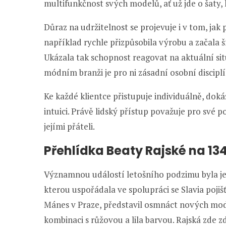
multifunkčnost svých modelů, ať už jde o šaty, k
Důraz na udržitelnost se projevuje i v tom, ja
například rychle přizpůsobila výrobu a začala š
Ukázala tak schopnost reagovat na aktuální sit
módním branži je pro ni zásadní osobní disciplí
Ke každé klientce přistupuje individuálně, dokáž
intuici. Právě lidský přístup považuje pro své p
jejími přáteli.
Přehlídka Beaty Rajské na 13
Významnou událostí letošního podzimu byla jej
kterou uspořádala ve spolupráci se Slavia poji
Mánes v Praze, představil osmnáct nových mode
kombinaci s růžovou a lila barvou. Rajská zde zd