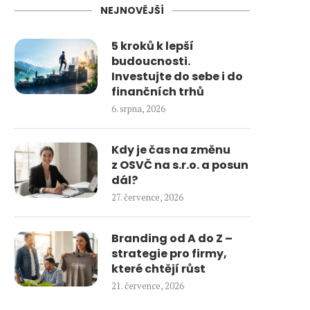
NEJNOVĚJŠÍ
5 kroků k lepší
budoucnosti.
Investujte do sebe i do
finančních trhů
6. srpna, 2026
Kdy je čas na změnu
z OSVČ na s.r.o. a posun
dál?
27. července, 2026
Branding od A do Z –
strategie pro firmy,
které chtějí růst
21. července, 2026