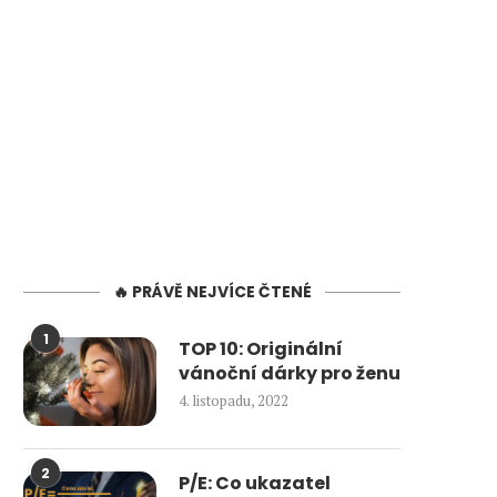
🔥 PRÁVĚ NEJVÍCE ČTENÉ
1
TOP 10: Originální
vánoční dárky pro ženu
4. listopadu, 2022
2
P/E: Co ukazatel