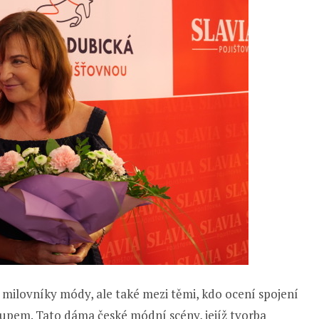
 milovníky módy, ale také mezi těmi, kdo ocení spojení
upem. Tato dáma české módní scény, jejíž tvorba