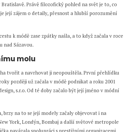
ratislavě. Právě filozofický pohled na svět je to, co
je její zájem o detaily, přesnost a hlubší porozumění
cestu k módě zase zpátky našla, a to když začala v roce
ru nad Sázavou.
lnímu molu
ha tvořit a navrhovat ji neopouštěla. První přehlídku
roky později už začala v módě podnikat a roku 2001
esign, s.r.o. Od té doby začalo být její jméno v módní
rzy na to se její modely začaly objevovat i na
New York, Londýn, Bombaj a další světové metropole
řka navázala spolupráci s prestižními organizacemi