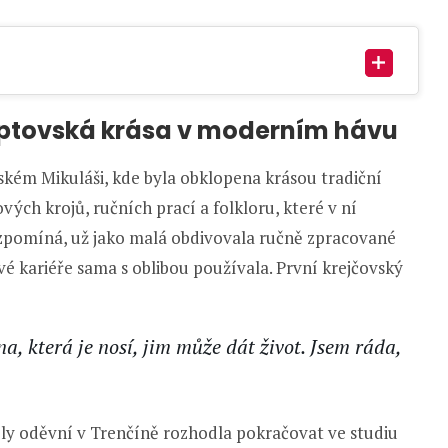
liptovská krása v moderním hávu
ském Mikuláši, kde byla obklopena krásou tradiční
vých krojů, ručních prací a folkloru, které v ní
 vzpomíná, už jako malá obdivovala ručně zpracované
své kariéře sama s oblibou používala. První krejčovský
na, která je nosí, jim může dát život. Jsem ráda,
ly oděvní v Trenčíně rozhodla pokračovat ve studiu