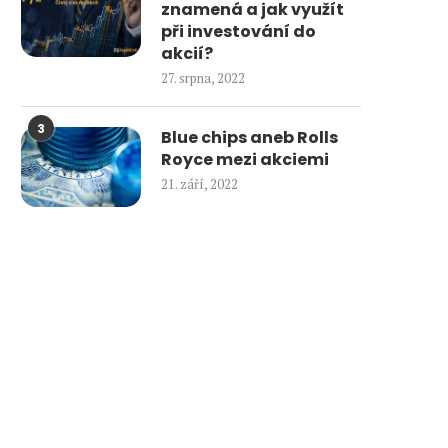
znamená a jak využít
při investování do
akcií?
27. srpna, 2022
3
Blue chips aneb Rolls
Royce mezi akciemi
21. září, 2022