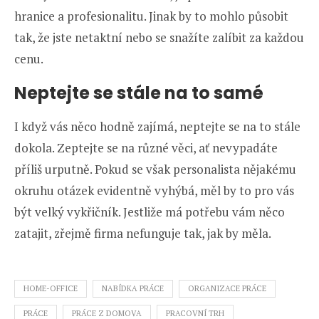
hranice a profesionalitu. Jinak by to mohlo působit
tak, že jste netaktní nebo se snažíte zalíbit za každou
cenu.
Neptejte se stále na to samé
I když vás něco hodně zajímá, neptejte se na to stále
dokola. Zeptejte se na různé věci, ať nevypadáte
příliš urputně. Pokud se však personalista nějakému
okruhu otázek evidentně vyhýbá, měl by to pro vás
být velký vykřičník. Jestliže má potřebu vám něco
zatajit, zřejmě firma nefunguje tak, jak by měla.
HOME-OFFICE
NABÍDKA PRÁCE
ORGANIZACE PRÁCE
PRÁCE
PRÁCE Z DOMOVA
PRACOVNÍ TRH