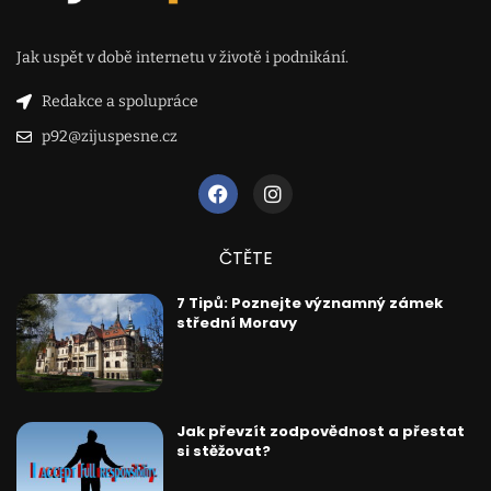
Jak uspět v době internetu v životě i podnikání.
Redakce a spolupráce
p92@zijuspesne.cz
ČTĚTE
7 Tipů: Poznejte významný zámek
střední Moravy
Jak převzít zodpovědnost a přestat
si stěžovat?