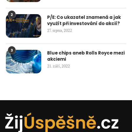
2
P/E: Co ukazatel znamená a jak
využít při investování do akcií?
27. srpna, 2022
3
Blue chips aneb Rolls Royce mezi
akciemi
21. září, 2022