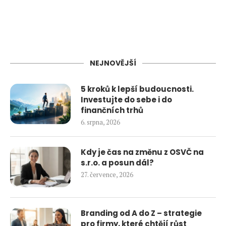
NEJNOVĚJŠÍ
5 kroků k lepší budoucnosti.
Investujte do sebe i do
finančních trhů
6. srpna, 2026
Kdy je čas na změnu z OSVČ na
s.r.o. a posun dál?
27. července, 2026
Branding od A do Z – strategie
pro firmy, které chtějí růst