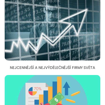
NEJCENNĚJŠÍ A NEJVÝDĚLEČNĚJŠÍ FIRMY SVĚTA