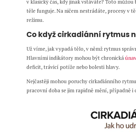
v klasický čas, kdy jinak vstáváte? Toto můžou
těle funguje. Na ničem nestrádáte, procesy v těl
režimu.
Co když cirkadiánní rytmus 
Už víme, jak vypadá tělo, v němž rytmus sprá
Hlavními indikátory mohou být chronická
úna
deficit, trávicí potíže nebo bolesti hlavy.
Nejčastěji mohou poruchy cirkadiánního rytmu 
pracovní doba se jim rapidně mění, případně i 