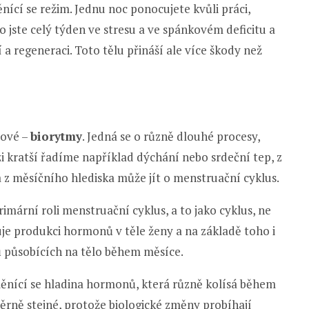
ěnící se režim. Jednu noc ponocujete kvůli práci,
 jste celý týden ve stresu a ve spánkovém deficitu a
a regeneraci. Toto tělu přináší ale více škody než
čové –
biorytmy
. Jedná se o různě dlouhé procesy,
zi kratší řadíme například dýchání nebo srdeční tep, z
 z měsíčního hlediska může jít o menstruační cyklus.
rimární roli menstruační cyklus, a to jako cyklus, ne
je produkci hormonů v těle ženy a na základě toho i
orů působících na tělo během měsíce.
ěnící se hladina hormonů, která různě kolísá během
ěrně stejné, protože biologické změny probíhají