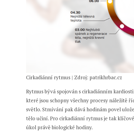
Cirkadiánní rytmus | Zdroj: patrikhrbac.cz
Rytmus bývá spojován s cirkadiánním kardiost
které jsou schopny všechny procesy náležitě ř
světlo. Stmívání pak dává hodinám povel ulože
tělo učiní. Pro cirkadiánní rytmus je tak klíčo
úkol právě biologické hodiny.