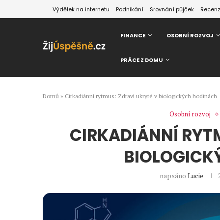
Výdělek na internetu
Podnikání
Srovnání půjček
Recen
FINANCE
OSOBNÍ ROZVOJ
PRÁCE Z DOMU
Domů
»
Cirkadiánní rytmus: Zdraví ukryté v biologických hodinách
Osobní rozvoj
CIRKADIÁNNÍ RYT
BIOLOGICK
napsáno
Lucie