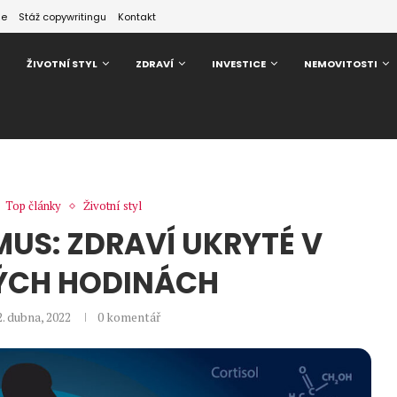
ze
Stáž copywritingu
Kontakt
ŽIVOTNÍ STYL
ZDRAVÍ
INVESTICE
NEMOVITOSTI
Top články
Životní styl
MUS: ZDRAVÍ UKRYTÉ V
ÝCH HODINÁCH
2. dubna, 2022
0 komentář