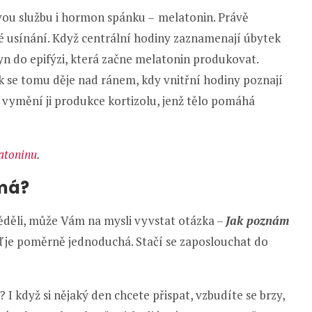
vou službu i hormon spánku –
melatonin. Právě
é usínání. Když centrální hodiny zaznamenají úbytek
yn do epifýzi, která začne melatonin produkovat.
k se tomu děje nad ránem, kdy vnitřní hodiny poznají
 vymění ji produkce kortizolu, jenž tělo pomáhá
latoninu
.
 má?
věděli, může Vám na mysli vyvstat otázka –
Jak poznám
je poměrně jednoduchá. Stačí se zaposlouchat do
I když si nějaký den chcete přispat, vzbudíte se brzy,