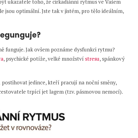
 být ukazatele toho, že cirkadiánní rytmus ve Vašem
e jsou optimální. Jste tak v jistém, pro tělo ideálním,
negunguje?
vně funguje. Jak ovšem poznáme dysfunkci rytmu?
va
, psychické potíže, velké množství
stresu
, spánkový
postihovat jedince, kteří pracují na noční směny,
cestovatele trpící jet lagem (tzv. pásmovou nemocí).