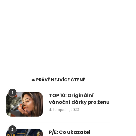
🔥 PRÁVĚ NEJVÍCE ČTENÉ
1
TOP 10: Originální
vánoční dárky pro ženu
4. listopadu, 2022
2
P/E: Co ukazatel