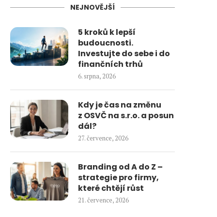
NEJNOVĚJŠÍ
5 kroků k lepší
budoucnosti.
Investujte do sebe i do
finančních trhů
6. srpna, 2026
Kdy je čas na změnu
z OSVČ na s.r.o. a posun
dál?
27. července, 2026
Branding od A do Z –
strategie pro firmy,
které chtějí růst
21. července, 2026