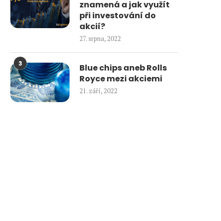
znamená a jak využít
při investování do
akcií?
27. srpna, 2022
3
Blue chips aneb Rolls
Royce mezi akciemi
21. září, 2022