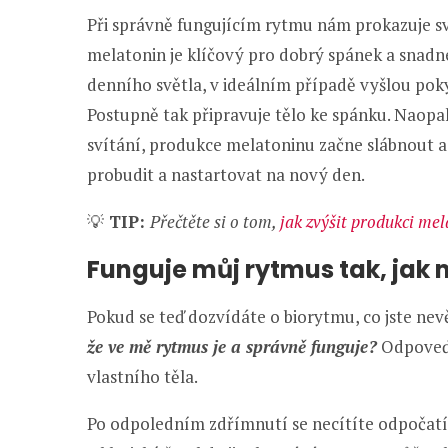
Při správně fungujícím rytmu nám prokazuje s
melatonin je klíčový pro dobrý spánek a snadn
denního světla, v ideálním případě vyšlou pok
Postupně tak připravuje tělo ke spánku. Naopa
svítání, produkce melatoninu začne slábnout a
probudit a nastartovat na nový den.
💡
TIP:
Přečtěte si o tom,
jak zvýšit produkci me
Funguje můj rytmus tak, jak
Pokud se teď dozvídáte o biorytmu, co jste ne
že ve mě rytmus je a správně funguje?
Odpoveď 
vlastního těla.
Po odpoledním zdřímnutí se necítíte odpočatí? 