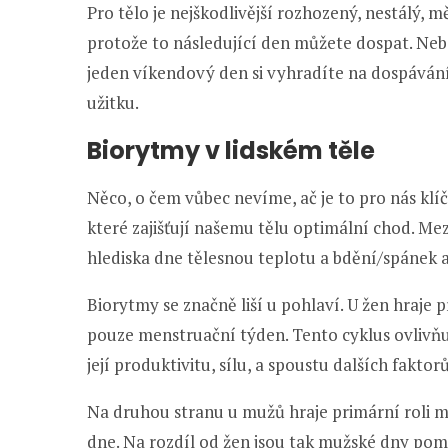
Pro tělo je nejškodlivější rozhozený, nestálý, m
protože to následující den můžete dospat. Nebo
jeden víkendový den si vyhradíte na dospávání 
užitku.
Biorytmy v lidském těle
Něco, o čem vůbec nevíme, ač je to pro nás klí
které zajišťují našemu tělu optimální chod. Me
hlediska dne tělesnou teplotu a bdění/spánek a
Biorytmy se značně liší u pohlaví. U žen hraje p
pouze menstruační týden. Tento cyklus ovlivňu
její produktivitu, sílu, a spoustu dalších fakt
Na druhou stranu u mužů hraje primární roli m
dne. Na rozdíl od žen jsou tak mužské dny pom