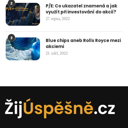
2
P/E: Co ukazatel znamená a jak
využít při investování do akcií?
27. srpna, 2022
3
Blue chips aneb Rolls Royce mezi
akciemi
21. září, 2022