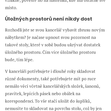
vznikne, pověste ho na nástěnku, kde má ostatně své
místo.
Úložných prostorů není nikdy dost
Rozhodli jste se svou kancelář vybavit zbrusu novým
nábytkem? Je načase upnout svou pozornost na
takové stoly, které v sobě budou ukrývat dostatek
úložného prostoru. Čím více úložného prostoru
bude, tím lépe.
V kanceláři potřebujete i dlouhé roky skladovat
různé dokumenty, také potřebujete mít po ruce
nemálo věcí včetně kancelářských složek, šanonů,
pravítek, lepících pásek nebo obálek na
korespondenci. To vše stačí uložit do šuplíků,
nemusíte to skladovat na povrchu stolu, což by jen