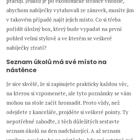
pracují. Jelikož je po ekonomické stránce vhodné,
abychom nabíječky vytahovali ze zásuvek, musíte jim
v takovém případě najít jejich místo. Co si třeba
pořídit úložný box, který bude vypadat na první
pohled velmi stylově a ve kterém se veškeré
nabíječky ztratí?
Seznam úkolů má své místo na
nástěnce
Je sice skvělé, že si zapisujete prakticky každou věc,
na kterou si vzpomenete, ale tyto poznámky se vám
mohou na stole začít hromadit. Proto vždy, než
odejdete z kanceláře, projděte si veškeré pointy. Ty
nepotřebné zahoďte, z těch důležitých sestavte
seznam úkolů na den nadcházející. A až seznam