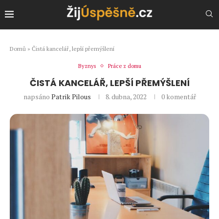
Domů
»
Čistá kancelář, lepší přemýšlení
Byznys
Práce z domu
ČISTÁ KANCELÁŘ, LEPŠÍ PŘEMÝŠLENÍ
napsáno
Patrik Pilous
8. dubna, 2022
0 komentář