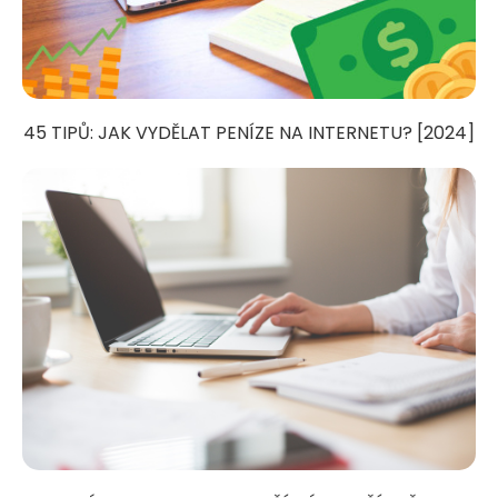
45 TIPŮ: JAK VYDĚLAT PENÍZE NA INTERNETU? [2024]