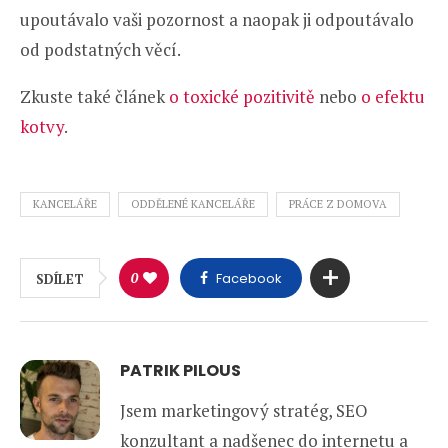
upoutávalo vaši pozornost a naopak ji odpoutávalo
od podstatných věcí.
Zkuste také článek
o toxické pozitivitě
nebo
o efektu
kotvy
.
KANCELÁŘE
ODDĚLENÉ KANCELÁŘE
PRÁCE Z DOMOVA
0
Facebook
SDÍLET
PATRIK PILOUS
Jsem marketingový stratég, SEO
konzultant a nadšenec do internetu a