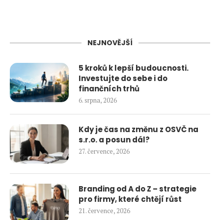
NEJNOVĚJŠÍ
5 kroků k lepší budoucnosti.
Investujte do sebe i do
finančních trhů
6. srpna, 2026
Kdy je čas na změnu z OSVČ na
s.r.o. a posun dál?
27. července, 2026
Branding od A do Z – strategie
pro firmy, které chtějí růst
21. července, 2026