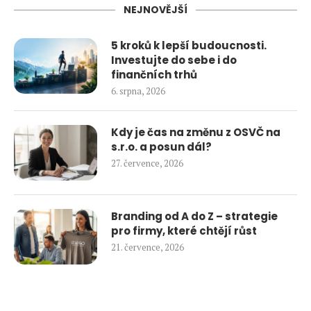
NEJNOVĚJŠÍ
5 kroků k lepší budoucnosti.
Investujte do sebe i do
finančních trhů
6. srpna, 2026
Kdy je čas na změnu z OSVČ na
s.r.o. a posun dál?
27. července, 2026
Branding od A do Z – strategie
pro firmy, které chtějí růst
21. července, 2026