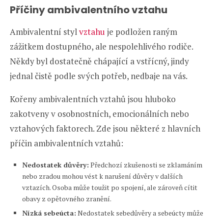
Příčiny ambivalentního vztahu
Ambivalentní styl
vztahu
je podložen raným
zážitkem dostupného, ale nespolehlivého rodiče.
Někdy byl dostatečně chápající a vstřícný, jindy
jednal čistě podle svých potřeb, nedbaje na vás.
Kořeny ambivalentních vztahů jsou hluboko
zakotveny v osobnostních, emocionálních nebo
vztahových faktorech. Zde jsou některé z hlavních
příčin ambivalentních vztahů:
Nedostatek důvěry:
Předchozí zkušenosti se zklamáním
nebo zradou mohou vést k narušení důvěry v dalších
vztazích. Osoba může toužit po spojení, ale zároveň cítit
obavy z opětovného zranění.
Nízká sebeúcta:
Nedostatek sebedůvěry a sebeúcty může