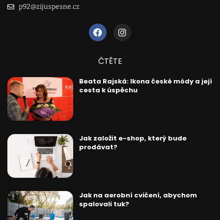
p92@zijuspesne.cz
ČTĚTE
Beata Rajská: Ikona české módy a její
cesta k úspěchu
Jak založit e-shop, který bude
prodávat?
Jak na aerobní cvičení, abychom
spalovali tuk?