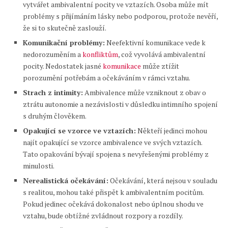
vytvářet ambivalentní pocity ve vztazích. Osoba může mít
problémy s přijímáním lásky nebo podporou, protože nevěří,
že si to skutečně zaslouží.
Komunikační problémy:
Neefektivní komunikace vede k
nedorozuměním a
konfliktům
, což vyvolává ambivalentní
pocity. Nedostatek jasné
komunikace
může ztížit
porozumění potřebám a očekáváním v rámci vztahu.
Strach z intimity:
Ambivalence může vzniknout z obav o
ztrátu autonomie a nezávislosti v důsledku intimního spojení
s druhým člověkem.
Opakující se vzorce ve vztazích:
Někteří jedinci mohou
najít opakující se vzorce ambivalence ve svých vztazích.
Tato opakování bývají spojena s nevyřešenými problémy z
minulosti.
Nerealistická očekávání:
Očekávání, která nejsou v souladu
s realitou, mohou také přispět k ambivalentním pocitům.
Pokud jedinec očekává dokonalost nebo úplnou shodu ve
vztahu, bude obtížné zvládnout rozpory a rozdíly.