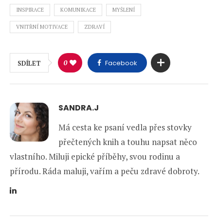
INSPIRACE
KOMUNIKACE
MYŠLENÍ
VNITŘNÍ MOTIVACE
ZDRAVÍ
0
Facebook
SDÍLET
SANDRA.J
Má cesta ke psaní vedla přes stovky
přečtených knih a touhu napsat něco
vlastního. Miluji epické příběhy, svou rodinu a
přírodu. Ráda maluji, vařím a peču zdravé dobroty.