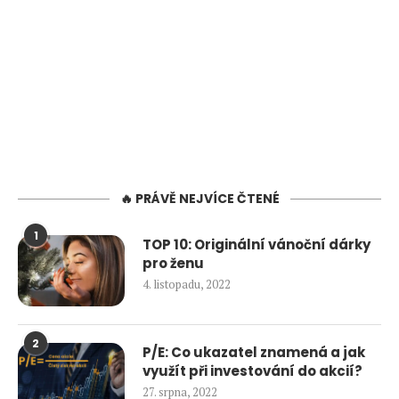
🔥 PRÁVĚ NEJVÍCE ČTENÉ
1
TOP 10: Originální vánoční dárky
pro ženu
4. listopadu, 2022
2
P/E: Co ukazatel znamená a jak
využít při investování do akcií?
27. srpna, 2022