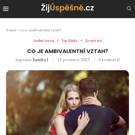
Domů
»
Co je ambivalentní vztah?
Osobní rozvoj
Top články
Životní styl
CO JE AMBIVALENTNÍ VZTAH?
napsáno
Sandra.J
17. prosince, 2023
0 komentář