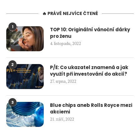
🔥 PRÁVĚ NEJVÍCE ČTENÉ
1
TOP 10: Originální vánoční dárky
pro ženu
4. listopadu, 2022
2
P/E: Co ukazatel znamená a jak
využít při investování do akcií?
27. srpna, 2022
3
Blue chips aneb Rolls Royce mezi
akciemi
21. září, 2022