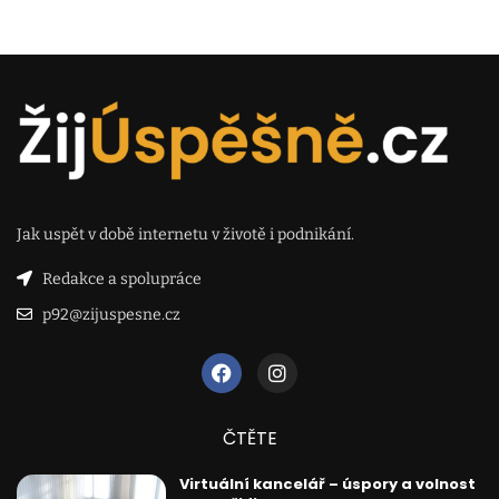
Jak uspět v době internetu v životě i podnikání.
Redakce a spolupráce
p92@zijuspesne.cz
ČTĚTE
Virtuální kancelář – úspory a volnost