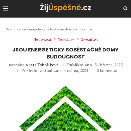
Domů
»
Jsou energeticky soběstačné domy budoucnost
Nemovitosti
Top články
Životní styl
JSOU ENERGETICKY SOBĚSTAČNÉ DOMY
BUDOUCNOST
napsáno
Aneta Toboříková
Publikováno:
31. března, 2023
Poslední aktualizace
3. dubna, 2024
0 komentář