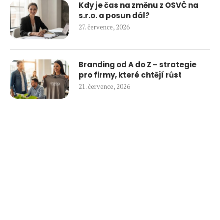
Kdy je čas na změnu z OSVČ na
s.r.o. a posun dál?
27. července, 2026
Branding od A do Z – strategie
pro firmy, které chtějí růst
21. července, 2026