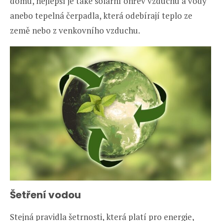
domu, nejlepší je také solární ohřev vzduchu a vody
anebo tepelná čerpadla, která odebírají teplo ze
země nebo z venkovního vzduchu.
Šetření vodou
Stejná pravidla šetrnosti, která platí pro energie,