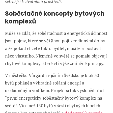
šetrnější k životnímu prostředí.
Soběstačné koncepty bytových
komplexů
Může se zdát, že soběstačnost a energetická účinnost
jsou pojmy, které se většinou pojí s rodinnými domy
a že pokud chcete takto bydlet, musíte si postavit
něco vlastního. Nicméně ve světě se pomalu objevují
i bytové komplexy, které ctí výše zmíněné principy.
V městečku Vårgårda v jižním Švédsku je blok 30
bytů poháněn výhradně solární energií a
uskladněným vodíkem. Projekt si tak vysloužil titul
“první energeticky soběstačný bytový komplex na
světě”. Více než 150 bytů v šesti obytných blocích