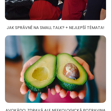
JAK SPRÁVNĚ NA SMALL TALK? + NEJLEPŠÍ TÉMATA!
AVOKÁDO: ZDRAVÁ ALE NEEKOLOGICKÁ POTRAVINA