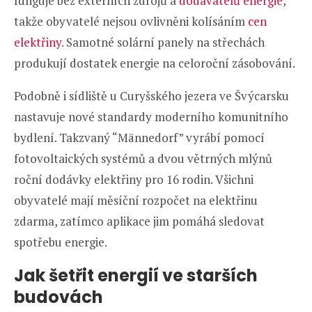
funguje bez externích zdrojů a
dodavatelů energie
,
takže obyvatelé nejsou ovlivněni kolísáním
cen
elektřiny
. Samotné solární panely na střechách
produkují dostatek energie na celoroční zásobování.
Podobně i sídliště u Curyšského jezera ve Švýcarsku
nastavuje nové standardy moderního komunitního
bydlení. Takzvaný “Männedorf” vyrábí pomocí
fotovoltaických systémů a dvou větrných mlýnů
roční dodávky elektřiny pro 16 rodin. Všichni
obyvatelé mají měsíční rozpočet na elektřinu
zdarma, zatímco aplikace jim pomáhá sledovat
spotřebu energie.
Jak šetřit energií ve starších
budovách