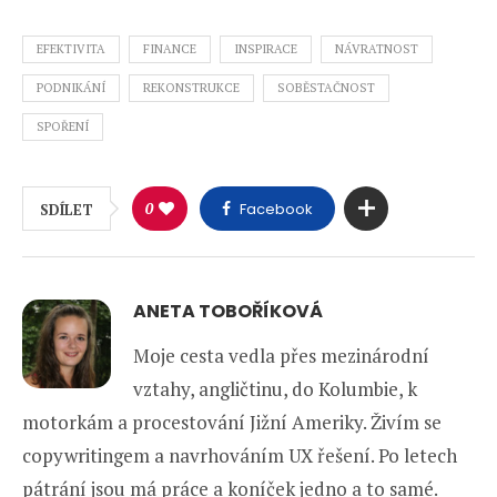
EFEKTIVITA
FINANCE
INSPIRACE
NÁVRATNOST
PODNIKÁNÍ
REKONSTRUKCE
SOBĚSTAČNOST
SPOŘENÍ
0
Facebook
SDÍLET
ANETA TOBOŘÍKOVÁ
Moje cesta vedla přes mezinárodní
vztahy, angličtinu, do Kolumbie, k
motorkám a procestování Jižní Ameriky. Živím se
copywritingem a navrhováním UX řešení. Po letech
pátrání jsou má práce a koníček jedno a to samé.