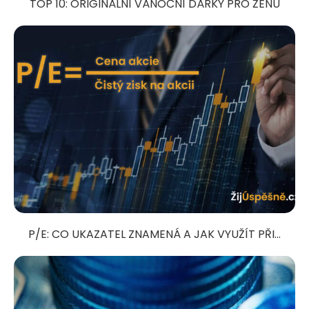
TOP 10: ORIGINÁLNÍ VÁNOČNÍ DÁRKY PRO ŽENU
P/E: CO UKAZATEL ZNAMENÁ A JAK VYUŽÍT PŘI...