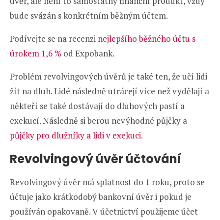
úvěr, ale není to samostatný finanční produkt, vždy
bude svázán s konkrétním běžným účtem.
Podívejte se na recenzi
nejlepšího běžného účtu s
úrokem 1,6 %
od Expobank.
Problém revolvingových úvěrů je také ten, že učí lidi
žít na dluh. Lidé následně utrácejí více než vydělají a
někteří se také dostávají do dluhových pastí a
exekucí. Následně si berou nevýhodné půjčky a
půjčky pro dlužníky a lidi v exekuci
.
Revolvingový úvěr účtování
Revolvingový úvěr má splatnost do 1 roku, proto se
účtuje jako krátkodobý bankovní úvěr i pokud je
používán opakovaně. V účetnictví použijeme účet