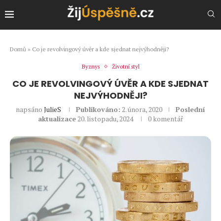
Domů
»
Co je revolvingový úvěr a kde sjednat nejvýhodněji?
Byznys
Životní styl
CO JE REVOLVINGOVÝ ÚVĚR A KDE SJEDNAT
NEJVÝHODNĚJI?
napsáno
JulieS
Publikováno:
2. února, 2020
Poslední
aktualizace
20. listopadu, 2024
0 komentář