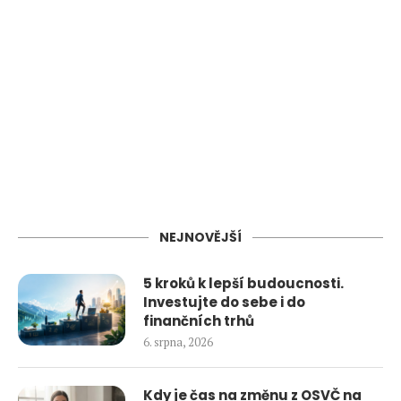
NEJNOVĚJŠÍ
5 kroků k lepší budoucnosti.
Investujte do sebe i do
finančních trhů
6. srpna, 2026
Kdy je čas na změnu z OSVČ na