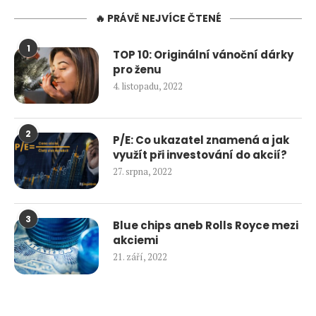
🔥 PRÁVĚ NEJVÍCE ČTENÉ
1
TOP 10: Originální vánoční dárky
pro ženu
4. listopadu, 2022
2
P/E: Co ukazatel znamená a jak
využít při investování do akcií?
27. srpna, 2022
3
Blue chips aneb Rolls Royce mezi
akciemi
21. září, 2022