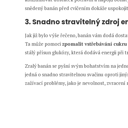
snědený banán před cvičením dokáže uspokojit
3. Snadno stravitelný zdroj e
Jak již bylo výše řečeno, banán vám dodá dostat
Ta může pomoci
zpomalit vstřebávání cukru
stálý přísun glukózy, která dodává energii při t
Zralý banán se pyšní svým bohatstvím na jedn
jedná o snadno stravitelnou svačinu oproti jin
zažívací problémy, jako je nevolnost, zvracení 