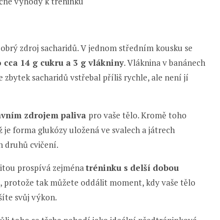
ačné výhody k tréninku
dobrý zdroj sacharidů. V jednom středním kousku se
 cca 14 g cukru a 3 g vlákniny
. Vláknina v banánech
zbytek sacharidů vstřebal příliš rychle, ale není jí
avním zdrojem paliva
pro vaše tělo. Kromě toho
 je forma glukózy uložená ve svalech a játrech
h druhů cvičení.
ivitou prospívá zejména
tréninku s delší dobou
ěh, protože tak můžete oddálit moment, kdy vaše tělo
íte svůj výkon.