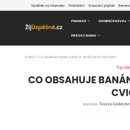
Výdělek na internetu
Podnikání
Srovnání půjček
Recen
FINANCE
OSOBNÍ ROZVOJ
PRÁCE Z DOMU
Domů
»
Co obsahuje banán a proč je skvělý před cvičením?
Top člá
CO OBSAHUJE BANÁN 
CVI
napsáno
Tereza Gödricho