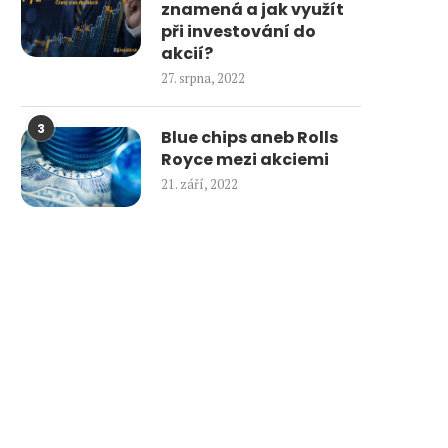
znamená a jak využít
při investování do
akcií?
27. srpna, 2022
3
Blue chips aneb Rolls
Royce mezi akciemi
21. září, 2022