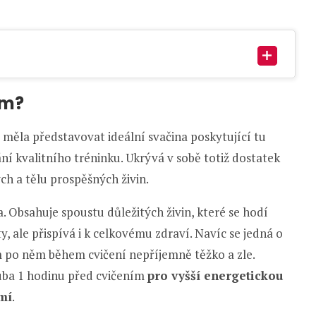
em?
y měla představovat ideální svačina poskytující tu
í kvalitního tréninku. Ukrývá v sobě totiž dostatek
ých a tělu prospěšných živin.
. Obsahuje spoustu důležitých živin, které se hodí
y, ale přispívá i k celkovému zdraví. Navíc se jedná o
m po něm během cvičení nepříjemně těžko a zle.
uba 1 hodinu před cvičením
pro vyšší energetickou
mí
.