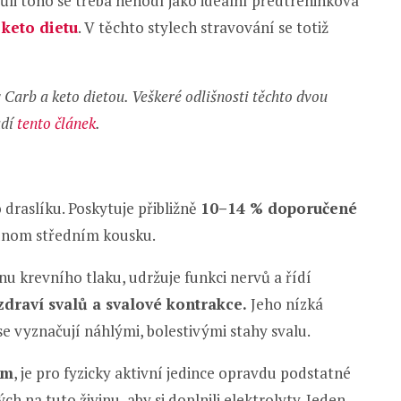
vůli toho se třeba nehodí jako ideální předtréninková
o
keto dietu
. V těchto stylech stravování se totiž
 Carb a keto dietou. Veškeré odlišnosti těchto dvou
adí
tento článek
.
raslíku. Poskytuje přibližně
10–14 % doporučené
ednom středním kousku.
inu krevního tlaku, udržuje funkci nervů a řídí
draví svalů a svalové kontrakce.
Jeho nízká
e vyznačují náhlými, bolestivými stahy svalu.
em
, je pro fyzicky aktivní jedince opravdu podstatné
 na tuto živinu, aby si doplnili elektrolyty. Jeden