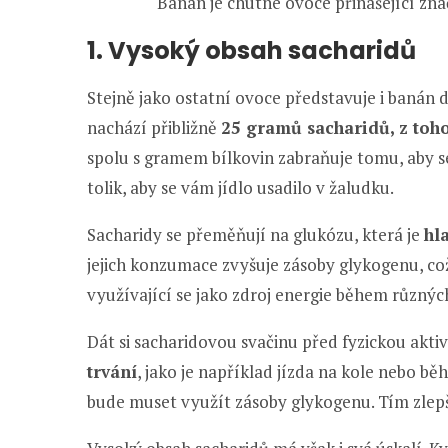
Banán je chutné ovoce přinášející zn
1. Vysoký obsah sacharidů
Stejně jako ostatní ovoce představuje i banán 
nachází přibližně
25 gramů sacharidů, z toho
spolu s gramem bílkovin zabraňuje tomu, aby se 
tolik, aby se vám jídlo usadilo v žaludku.
Sacharidy se přeměňují na glukózu, která je
hl
jejich konzumace zvyšuje zásoby glykogenu, což
využívající se jako zdroj energie během různýc
Dát si sacharidovou svačinu před fyzickou akt
trvání
, jako je například jízda na kole nebo b
bude muset využít zásoby glykogenu. Tím zlepš