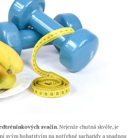
ředtréninkových svačin
. Nejenže chutná skvěle, je
pyšní svým bohatstvím na potřebné sacharidy a snadnou