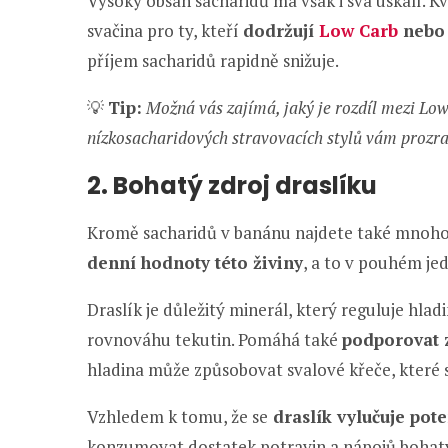
Vysoký obsah sacharidů má však i svá úskalí. K
svačina pro ty, kteří
dodržují
Low Carb
neb
příjem sacharidů rapidně snižuje.
💡
Tip:
Možná vás zajímá, jaký je rozdíl mezi Low
nízkosacharidových stravovacích stylů vám prozr
2. Bohatý zdroj draslíku
Kromě sacharidů v banánu najdete také mnoho d
denní hodnoty této živiny
, a to v pouhém j
Draslík je důležitý minerál, který reguluje hlad
rovnováhu tekutin. Pomáhá také
podporovat z
hladina může způsobovat svalové křeče, které s
Vzhledem k tomu, že se
draslík vylučuje pot
konzumovat dostatek potravin a nápojů bohatých