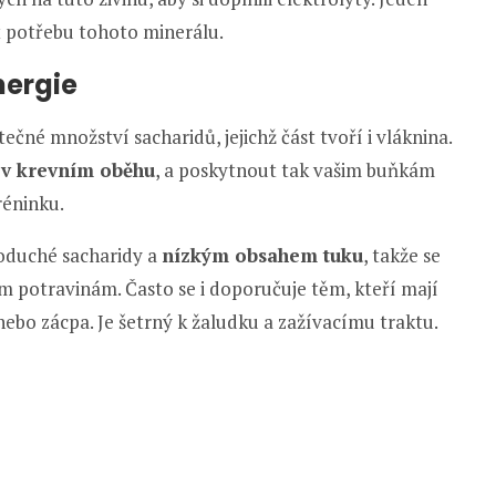
 potřebu tohoto minerálu.
nergie
ečné množství sacharidů, jejichž část tvoří i vláknina.
 v krevním oběhu
, a poskytnout tak vašim buňkám
réninku.
oduché sacharidy a
nízkým obsahem tuku
, takže se
ým potravinám. Často se i doporučuje těm, kteří mají
nebo zácpa. Je šetrný k žaludku a zažívacímu traktu.