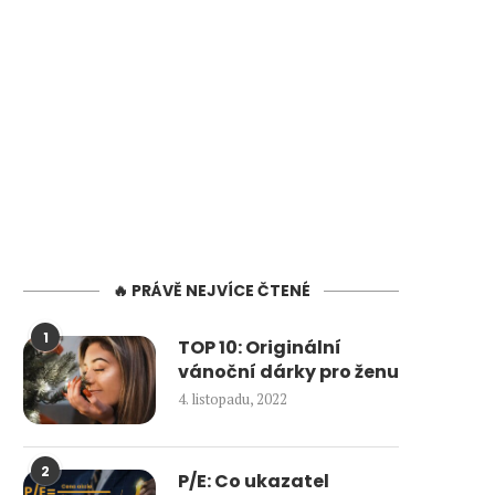
🔥 PRÁVĚ NEJVÍCE ČTENÉ
1
TOP 10: Originální
vánoční dárky pro ženu
4. listopadu, 2022
2
P/E: Co ukazatel