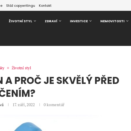
ze
Stáž copywritingu
Kontakt
ŽIVOTNÍ STYL
ZDRAVÍ
INVESTICE
NEMOVITOSTI
nky
Životní styl
A PROČ JE SKVĚLÝ PŘED
ČENÍM?
vá
17. září, 2022
0 komentář