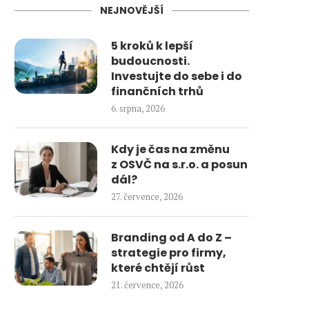
NEJNOVĚJŠÍ
5 kroků k lepší
budoucnosti.
Investujte do sebe i do
finančních trhů
6. srpna, 2026
Kdy je čas na změnu
z OSVČ na s.r.o. a posun
dál?
27. července, 2026
Branding od A do Z –
strategie pro firmy,
které chtějí růst
21. července, 2026