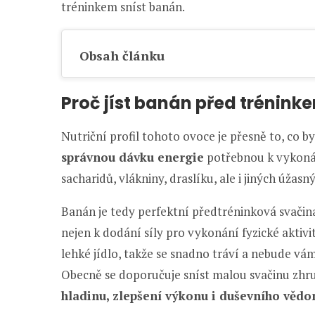
tréninkem sníst banán.
Obsah článku
Proč jíst banán před trénink
Nutriční profil tohoto ovoce je přesně to, co b
správnou dávku energie
potřebnou k vykonán
sacharidů, vlákniny, draslíku, ale i jiných úžasn
Banán je tedy perfektní předtréninková svačina
nejen k dodání síly pro vykonání fyzické aktivit
lehké jídlo, takže se snadno tráví a nebude vá
Obecně se doporučuje sníst malou svačinu zhr
hladinu, zlepšení výkonu i duševního vědo