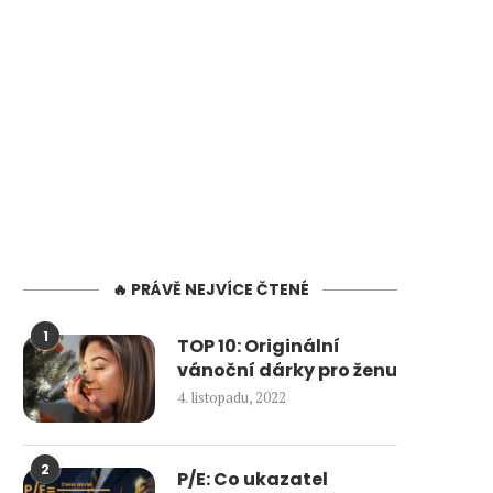
🔥 PRÁVĚ NEJVÍCE ČTENÉ
1
TOP 10: Originální
vánoční dárky pro ženu
4. listopadu, 2022
2
P/E: Co ukazatel