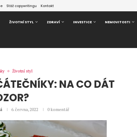
ze
Stáž copywritingu
Kontakt
ŽIVOTNÍ STYL
ZDRAVÍ
INVESTICE
NEMOVITOSTI
nky
Životní styl
ÁTEČNÍKY: NA CO DÁT
OZOR?
vá
6. června, 2022
0 komentář