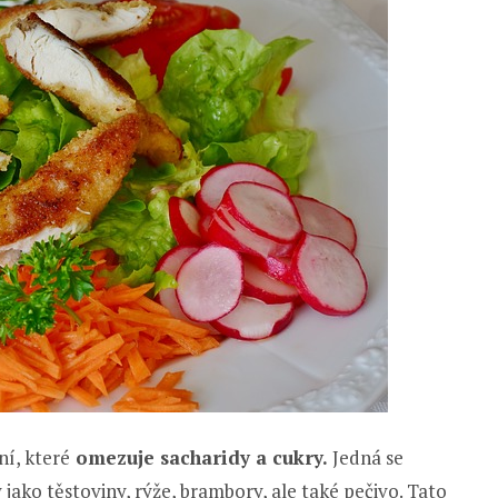
ní, které
omezuje sacharidy a cukry.
Jedná se
y jako těstoviny, rýže, brambory, ale také pečivo. Tato