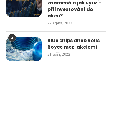
znamená a jak využít
při investování do
akcií?
27. srpna, 2022
3
Blue chips aneb Rolls
Royce mezi akciemi
21. září, 2022