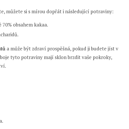
e, můžete si s mírou dopřát i následující potraviny:
ně 70% obsahem kakaa.
charidů.
ntů
a může být zdraví prospěšná, pokud ji budete jíst v
oje tyto potraviny mají sklon brzdit vaše pokroky,
ví.
a.