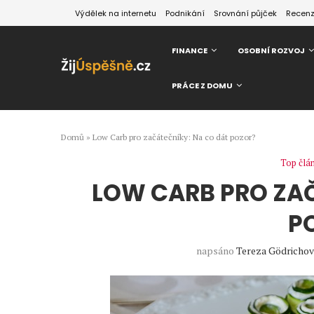
Výdělek na internetu
Podnikání
Srovnání půjček
Recen
FINANCE
OSOBNÍ ROZVOJ
PRÁCE Z DOMU
Domů
»
Low Carb pro začátečníky: Na co dát pozor?
Top člá
LOW CARB PRO ZAČ
P
napsáno
Tereza Gödricho