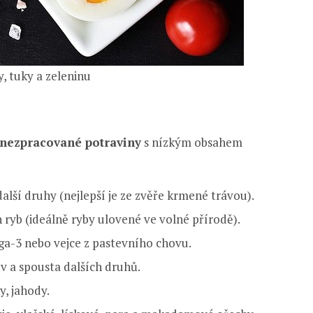
, tuky a zeleninu
, nezpracované potraviny
s nízkým obsahem
alší druhy (nejlepší je ze zvěře krmené trávou).
h ryb (ideálně ryby ulovené ve volné přírodě).
a-3 nebo vejce z pastevního chovu.
v a spousta dalších druhů.
y, jahody.