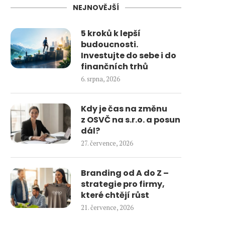
NEJNOVĚJŠÍ
5 kroků k lepší
budoucnosti.
Investujte do sebe i do
finančních trhů
6. srpna, 2026
Kdy je čas na změnu
z OSVČ na s.r.o. a posun
dál?
27. července, 2026
Branding od A do Z –
strategie pro firmy,
které chtějí růst
21. července, 2026