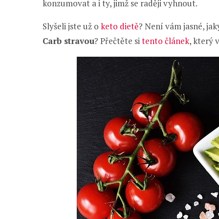
konzumovat a i ty, jimž se raději vyhnout.
Slyšeli jste už o
keto dietě
? Není vám jasné, jak
Carb stravou
? Přečtěte si
tento č
l
ánek
, který 