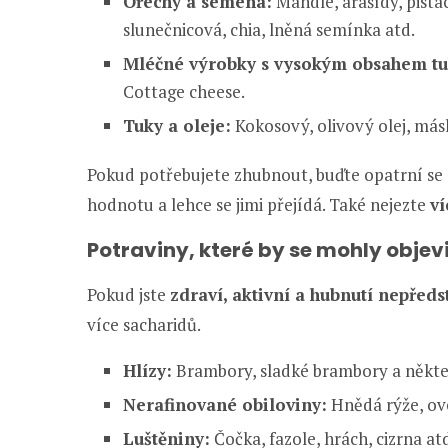
Ořechy a semena:
Mandle, arašídy, pistá
slunečnicová, chia, lněná semínka atd.
Mléčné výrobky s vysokým obsahem tu
Cottage cheese.
Tuky a oleje:
Kokosový, olivový olej, másl
Pokud potřebujete zhubnout, buďte opatrní se s
hodnotu a lehce se jimi přejídá. Také nejezte
ví
Potraviny, které by se mohly objev
Pokud jste
zdraví, aktivní a hubnutí nepředst
více sacharidů.
Hlízy:
Brambory, sladké brambory a někter
Nerafinované obiloviny:
Hnědá rýže, ove
Luštěniny:
Čočka, fazole, hrách, cizrna at