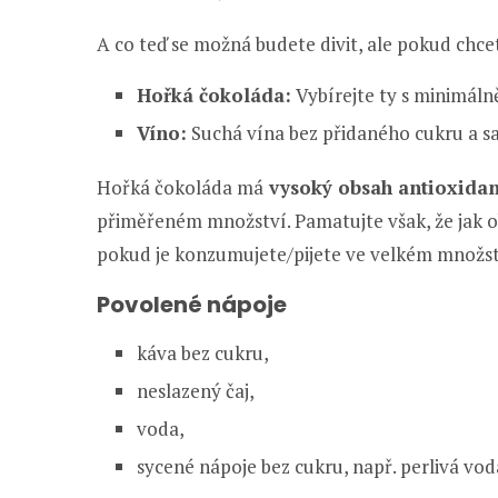
A co teď se možná budete divit, ale pokud chcet
Hořká čokoláda:
Vybírejte ty s minimál
Víno:
Suchá vína bez přidaného cukru a sa
Hořká čokoláda má
vysoký obsah antioxida
přiměřeném množství. Pamatujte však, že jak ob
pokud je konzumujete/pijete ve velkém množst
Povolené nápoje
káva bez cukru,
neslazený čaj,
voda,
sycené nápoje bez cukru, např. perlivá vod