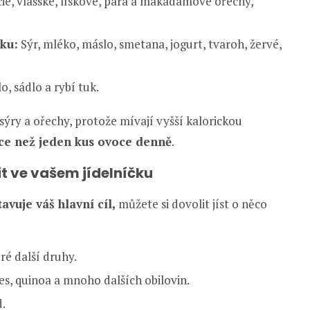
cie, vlašské, lískové, para a makadamové ořechy,
ku:
Sýr, mléko, máslo, smetana, jogurt, tvaroh, žervé,
o, sádlo a rybí tuk.
ýry a ořechy, protože mívají vyšší kalorickou
ce než jeden kus ovoce denně
.
it ve vašem jídelníčku
avuje váš hlavní cíl,
můžete si dovolit jíst o něco
é další druhy.
s, quinoa a mnoho dalších obilovin.
d.