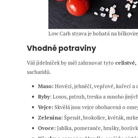
Low Carb strava je bohatá na bílkoviny
Vhodné potraviny
Váš jídelníček by měl zahrnovat tyto
celistvé
sacharidů.
Maso:
Hovězí, jehněčí, vepřové, kuřecí a d
Ryby
: Losos, pstruh, treska a mnoho jinýc
Vejce:
Skvělá jsou vejce obohacená o omeg
Zelenina:
Špenát, brokolice, květák, mrke
Ovoce:
Jablka, pomeranče, hrušky, borůvk