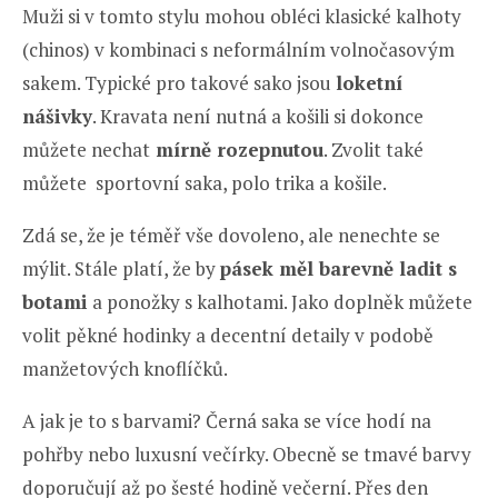
Muži si v tomto stylu mohou obléci klasické kalhoty
(chinos) v kombinaci s neformálním volnočasovým
sakem. Typické pro takové sako jsou
loketní
nášivky
. Kravata není nutná a košili si dokonce
můžete nechat
mírně rozepnutou
. Zvolit také
můžete sportovní saka, polo trika a košile.
Zdá se, že je téměř vše dovoleno, ale nenechte se
mýlit. Stále platí, že by
pásek měl barevně ladit s
botami
a ponožky s kalhotami. Jako doplněk můžete
volit pěkné hodinky a decentní detaily v podobě
manžetových knoflíčků.
A jak je to s barvami? Černá saka se více hodí na
pohřby nebo luxusní večírky. Obecně se tmavé barvy
doporučují až po šesté hodině večerní. Přes den