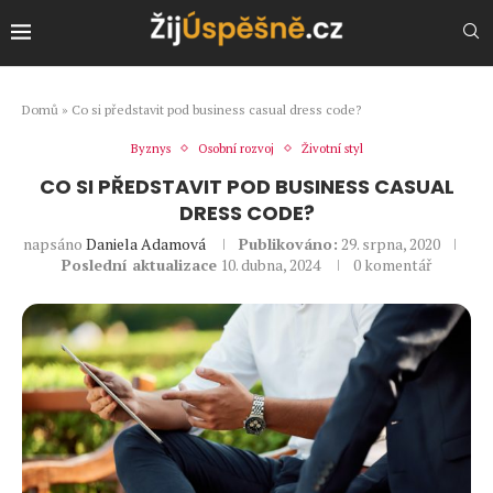
Domů
»
Co si představit pod business casual dress code?
Byznys
Osobní rozvoj
Životní styl
CO SI PŘEDSTAVIT POD BUSINESS CASUAL
DRESS CODE?
napsáno
Daniela Adamová
Publikováno:
29. srpna, 2020
Poslední aktualizace
10. dubna, 2024
0 komentář