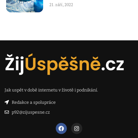
21. září, 2022
Jak uspět v době internetu v životě i podnikání.
Redakce a spolupráce
p92@zijuspesne.cz