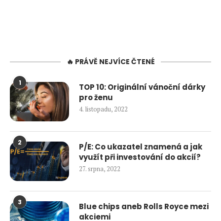
🔥 PRÁVĚ NEJVÍCE ČTENÉ
1
TOP 10: Originální vánoční dárky
pro ženu
4. listopadu, 2022
2
P/E: Co ukazatel znamená a jak
využít při investování do akcií?
27. srpna, 2022
3
Blue chips aneb Rolls Royce mezi
akciemi