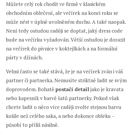
Můžete celý rok chodit ve firmě v klasickém
obchodním oblečení, ale večírek na konci roku se
může nést v úplně uvolněném duchu. A také naopak.
Není tedy ostudou raději se doptat, jaký dress code
bude na večírku vyžadován. Větší ostudou je dorazit
na večírek do pivnice v koktejlkách a na formální
párty v džínách.
Velmi často se také stává, že je na večírek zván i váš
partner či partnerka. Nemusíte striktně ladit se svým
doprovodem. Bohatě
postačí detail
jako je kravata
nebo kapesník v barvě šatů partnerky. Pokud však
chcete ladit o něco více raději zvolte stejnou barvu
košile než celého saka, a nebo dokonce obleku –
působí to příliš násilně.