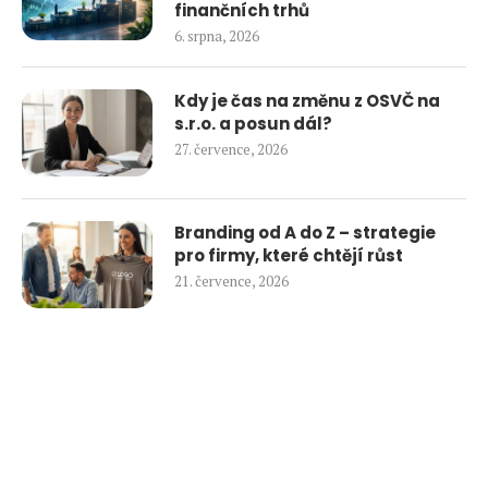
finančních trhů
6. srpna, 2026
Kdy je čas na změnu z OSVČ na
s.r.o. a posun dál?
27. července, 2026
Branding od A do Z – strategie
pro firmy, které chtějí růst
21. července, 2026