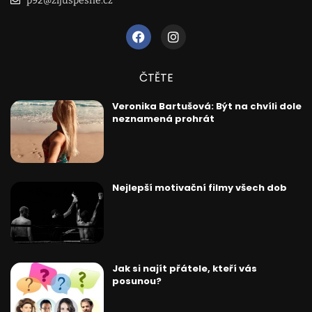
p92@zijuspesne.cz
ČTĚTE
Veronika Bartušová: Být na chvíli dole
neznamená prohrát
Nejlepší motivační filmy všech dob
Jak si najít přátele, kteří vás
posunou?