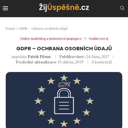
Domů
»
GDPR – ochrana osobních údajů
Online marketing a internetová propagace
Osobní rozvoj
GDPR – OCHRANA OSOBNÍCH ÚDAJŮ
napsáno
Patrik Pilous
Publikováno:
24. října, 2017
Poslední aktualizace
19. dubna, 2019
0 komentář