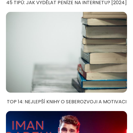
45 TIPŮ: JAK VYDĚLAT PENÍZE NA INTERNETU? [2024]
TOP 14: NEJLEPŠÍ KNIHY O SEBEROZVOJI A MOTIVACI