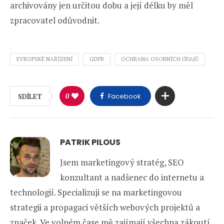
archivovány jen určitou dobu a její délku by měl
zpracovatel odůvodnit.
EVROPSKÉ NAŘÍZENÍ
GDPR
OCHRANA OSOBNÍCH ÚDAJŮ
0
Facebook
SDÍLET
PATRIK PILOUS
Jsem marketingový stratég, SEO
konzultant a nadšenec do internetu a
technologií. Specializuji se na marketingovou
strategii a propagaci větších webových projektů a
značek. Ve volném čase mě zajímají všechna zákoutí