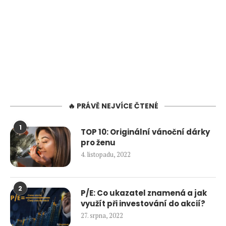
🔥 PRÁVĚ NEJVÍCE ČTENÉ
1
TOP 10: Originální vánoční dárky
pro ženu
4. listopadu, 2022
2
P/E: Co ukazatel znamená a jak
využít při investování do akcií?
27. srpna, 2022