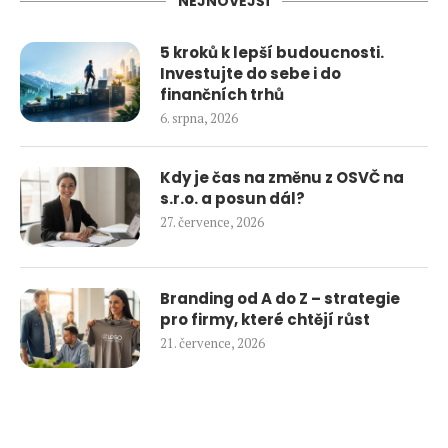
NEJNOVĚJŠÍ
5 kroků k lepší budoucnosti.
Investujte do sebe i do
finančních trhů
6. srpna, 2026
Kdy je čas na změnu z OSVČ na
s.r.o. a posun dál?
27. července, 2026
Branding od A do Z – strategie
pro firmy, které chtějí růst
21. července, 2026