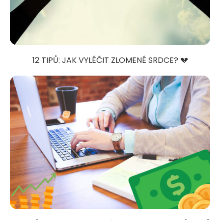
12 TIPŮ: JAK VYLÉČIT ZLOMENÉ SRDCE? 💔