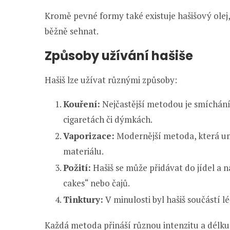
Kromě pevné formy také existuje hašišový olej, k
běžně sehnat.
Způsoby užívání hašiše
Hašiš lze užívat různými způsoby:
Kouření:
Nejčastější metodou je smíchání
cigaretách či dýmkách.
Vaporizace:
Modernější metoda, která um
materiálu.
Požití:
Hašiš se může přidávat do jídel a 
cakes“ nebo čajů.
Tinktury:
V minulosti byl hašiš součástí lé
Každá metoda přináší různou intenzitu a délku