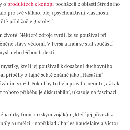
ky o
produktech z konopí
pocházejí z oblasti Středního
 pro své vlákno, olej i psychoaktivní vlastnosti.
ě přibližně v 9. století.
 životě. Některé zdroje tvrdí, že se používal při
ěné stavy vědomí. V Persii a Indii se stal součástí
mysli nebo léčbou bolestí.
i mystiky, kteří jej používali k dosažení duchovního
al příběhy o tajné sektě známé jako „Hašašíni“
náváním vražd. Pokud by to byla pravda, není to, až tak
t tohoto příběhu je diskutabilní, ukazuje na fascinaci
jména díky francouzským vojákům, kteří jej přivezli z
tuály a umělci – například Charles Baudelaire a Victor