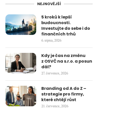
NEJNOVĚJŠÍ
5 kroků k lepší
budoucnosti.
Investujte do sebe i do
finančních trhů
6. srpna, 2026
Kdy je čas na změnu
z OSVČ na s.r.o. a posun
dál?
27. července, 2026
Branding od A do Z –
strategie pro firmy,
které chtějí růst
21. července, 2026