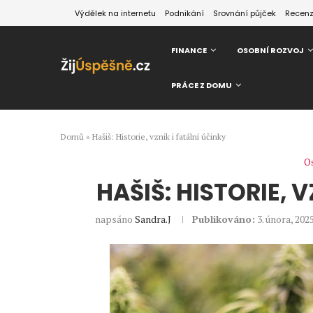
Výdělek na internetu
Podnikání
Srovnání půjček
Recen
FINANCE
OSOBNÍ ROZVOJ
PRÁCE Z DOMU
Domů
»
Hašiš: Historie, vznik i fatální účinky
Os
HAŠIŠ: HISTORIE, 
napsáno
Sandra.J
Publikováno:
3. února, 202