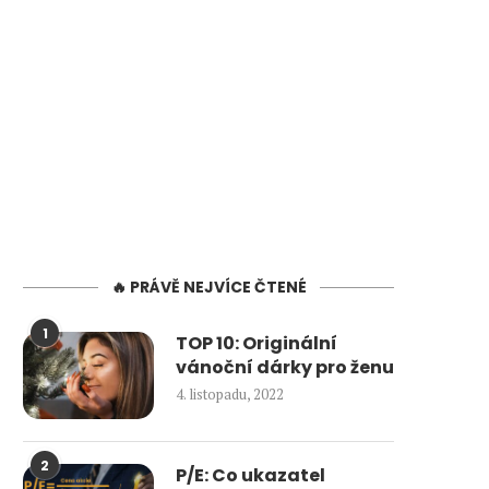
🔥 PRÁVĚ NEJVÍCE ČTENÉ
1
TOP 10: Originální
vánoční dárky pro ženu
4. listopadu, 2022
2
P/E: Co ukazatel