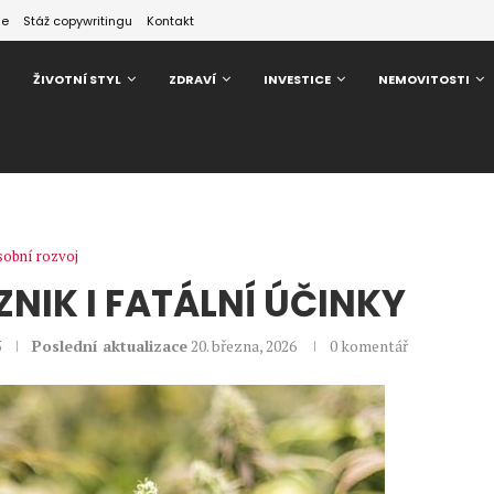
ze
Stáž copywritingu
Kontakt
ŽIVOTNÍ STYL
ZDRAVÍ
INVESTICE
NEMOVITOSTI
obní rozvoj
VZNIK I FATÁLNÍ ÚČINKY
5
Poslední aktualizace
20. března, 2026
0 komentář