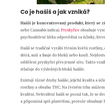
Co je hašiš a jak vzniká?
Hašiš je koncentrovaný produkt, který se z
nebo Cannabis indica).
Pryskyřice
obsahuje vyso
psychoaktivní látka odpovědná za účinky, které
Hašiš se tradičně vyrábí třením květů rostliny,
sbírá, suší a lisuje do bloků nebo koulí. Nejdostu
oddělení pryskyřici přes jemné síto. Takto vzni
stlačuje do výsledných bloků hašiše.
Existují různé druhy hašiše, jejichž kvalita a úč
rostliny a obsahu THC. Na černém trhu můžeme 
kvalitní. Nekvalitní hašiš se pozná tak, že se dr
a připomíná spíš plastelínu, protože obsahuje 