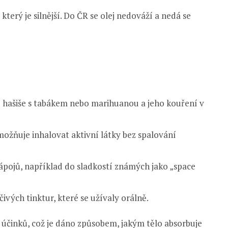
terý je silnější. Do ČR se olej nedováží a nedá se
 hašiše s tabákem nebo marihuanou a jeho kouření v
ožňuje inhalovat aktivní látky bez spalování
nápojů, například do sladkostí známých jako „space
čivých tinktur, které se užívaly orálně.
 účinků, což je dáno způsobem, jakým tělo absorbuje