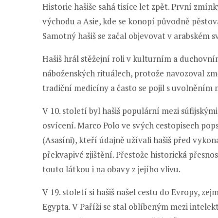
Historie hašiše sahá tisíce let zpět. První zmín
východu a Asie, kde se konopí původně pěstovalo
Samotný hašiš se začal objevovat v arabském svět
Hašiš hrál stěžejní roli v kulturním a duchovním
náboženských rituálech, protože navozoval změn
tradiční medicíny a často se pojil s uvolněním 
V 10. století byl hašiš populární mezi súfijským
osvícení. Marco Polo ve svých cestopisech pops
(Asasíni), kteří údajně užívali hašiš před vyko
překvapivé zjištění. Přestože historická přesnos
touto látkou i na obavy z jejího vlivu.
V 19. století si hašiš našel cestu do Evropy, ze
Egypta. V Paříži se stal oblíbeným mezi intelek