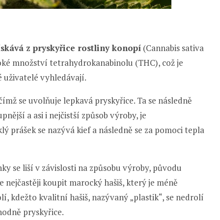
ískává z pryskyřice rostliny konopí
(Cannabis sativa
ké množství tetrahydrokanabinolu (THC), což je
 uživatelé vyhledávají.
 čímž se uvolňuje lepkavá pryskyřice. Ta se následně
pnější a asi i nejčistší způsob výroby, je
klý prášek se nazývá kief a následně se za pomoci tepla
inky se liší v závislosti na způsobu výroby, původu
nejčastěji koupit marocký hašiš, který je méně
olí, kdežto kvalitní hašiš, nazývaný „plastik“, se nedrolí
hodně pryskyřice.