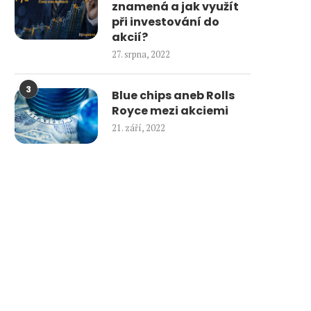
znamená a jak využít
při investování do
akcií?
27. srpna, 2022
3
Blue chips aneb Rolls
Royce mezi akciemi
21. září, 2022