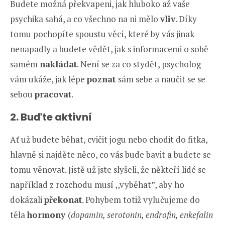
Budete možná překvapeni, jak hluboko až vaše
psychika sahá, a co všechno na ni mělo
vliv
. Díky
tomu pochopíte spoustu věcí, které by vás jinak
nenapadly a budete vědět, jak s informacemi o sobě
samém
nakládat
. Není se za co stydět, psycholog
vám ukáže, jak lépe
poznat
sám sebe a naučit se se
sebou
pracovat
.
2. Buďte aktivní
Ať už budete běhat, cvičit jogu nebo chodit do fitka,
hlavně si najděte něco, co vás bude bavit a budete se
tomu věnovat. Jistě už jste slyšeli, že někteří lidé se
například z rozchodu musí ,,vyběhat”, aby ho
dokázali
překonat
. Pohybem totiž vylučujeme do
těla
hormony
(
dopamin, serotonin, endrofin, enkefalin