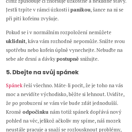
čímž způsobuje či zhoršuje úzkostné a neklidné stavy.
Jestli trpíte v rámci úzkosti i
panikou
, šance na ni se
při pití kofeinu zvyšuje.
Pokud se i v normálním rozpoložení nemůžete
uklidnit
, káva vám rozhodně nepomůže. Snižte svou
spotřebu nebo kofein úplně vynechejte. Nebuďte na
sebe ale drsní a dávky
postupně
snižujte.
5. Dbejte na svůj spánek
Spánek
řeší všechno. Máte-li pocit, že je toho na vás
moc a nevidíte východisko, běžte si lehnout. Uvidíte,
že po probuzení se vám vše bude zdát jednodušší.
Kromě
odpočinku
nám totiž spánek dopřává nový
pohled na věc, jelikož ačkoliv my spíme, náš mozek
neustále pracuje a snaží se rozlousknout problémy,