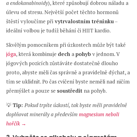
a endokanabinoidy
), které způsobují dobrou náladu a
úlevu od stresu. Největší počet těchto hormonů
štěstí vyloučíme při
vytrvalostním tréninku
–
ideální volbou je tudíž běhání či HIIT kardio.
Skvělým pomocníkem při úzkostech může být také
jóga
, která kombinuje
dech
a
pohyb
v jednom. V
jógových pozicích zůstáváte dostatečně dlouho
proto, abyste měli čas správně a pravidelně dýchat, a
tím se uklidnit. Po čas cvičení byste neměli nad ničím
přemýšlet a pouze se
soustředit
na pohyb.
💡
Tip:
Pokud trpíte úzkostí, tak byste měli pravidelně
doplňovat minerály a především
magnesium neboli
hořčík →