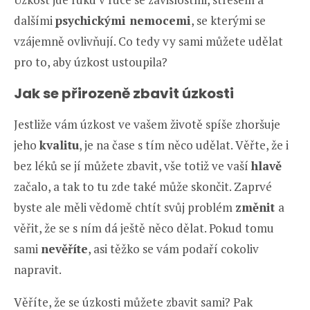
dalšími
psychickými nemocemi
, se kterými se
vzájemně ovlivňují. Co tedy vy sami můžete udělat
pro to, aby úzkost ustoupila?
Jak se přirozeně zbavit úzkosti
Jestliže vám úzkost ve vašem životě spíše zhoršuje
jeho
kvalitu
, je na čase s tím něco udělat. Věřte, že i
bez léků se jí můžete zbavit, vše totiž ve vaší
hlavě
začalo, a tak to tu zde také může skončit. Zaprvé
byste ale měli vědomě chtít svůj problém
změnit
a
věřit, že se s ním dá ještě něco dělat. Pokud tomu
sami
nevěříte
, asi těžko se vám podaří cokoliv
napravit.
Věříte, že se úzkosti můžete zbavit sami? Pak