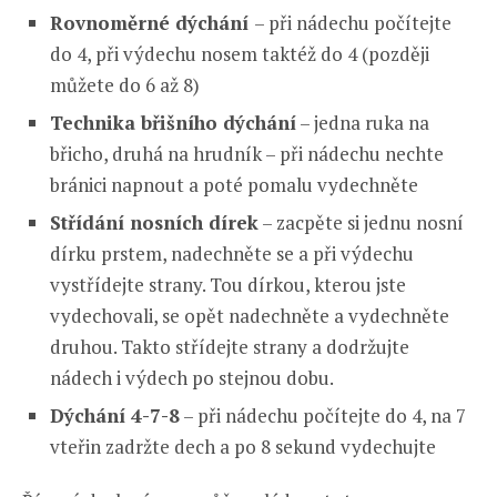
Rovnoměrné dýchání
– při nádechu počítejte
do 4, při výdechu nosem taktéž do 4 (později
můžete do 6 až 8)
Technika břišního dýchání
– jedna ruka na
břicho, druhá na hrudník – při nádechu nechte
bránici napnout a poté pomalu vydechněte
Střídání nosních dírek
– zacpěte si jednu nosní
dírku prstem, nadechněte se a při výdechu
vystřídejte strany. Tou dírkou, kterou jste
vydechovali, se opět nadechněte a vydechněte
druhou. Takto střídejte strany a dodržujte
nádech i výdech po stejnou dobu.
Dýchání 4-7-8
– při nádechu počítejte do 4, na 7
vteřin zadržte dech a po 8 sekund vydechujte