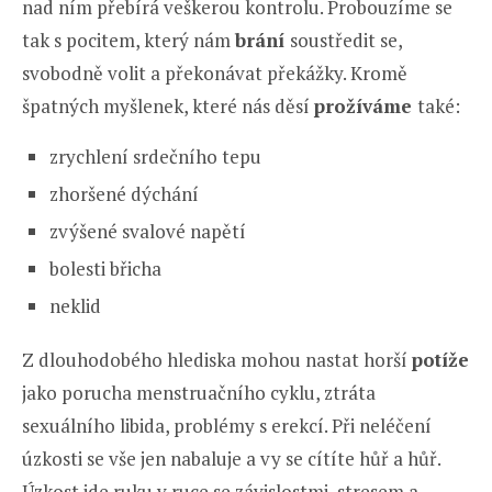
nad ním přebírá veškerou kontrolu. Probouzíme se
tak s pocitem, který nám
brání
soustředit se,
svobodně volit a překonávat překážky. Kromě
špatných myšlenek, které nás děsí
prožíváme
také:
zrychlení srdečního tepu
zhoršené dýchání
zvýšené svalové napětí
bolesti břicha
neklid
Z dlouhodobého hlediska mohou nastat horší
potíže
jako porucha menstruačního cyklu, ztráta
sexuálního libida, problémy s erekcí. Při neléčení
úzkosti se vše jen nabaluje a vy se cítíte hůř a hůř.
Úzkost jde ruku v ruce se závislostmi, stresem a