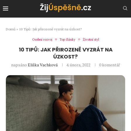
Domů
»
10 Tipů: Jak přirozeně vyzrát na úzkost?
Osobní rozvoj
Top články
Životní styl
10 TIPŮ: JAK PŘIROZENĚ VYZRÁT NA
ÚZKOST?
napsáno
Eliška Vachková
4. února, 2022
0 komentář