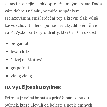
se necítíte nejlépe obklopte příjemným aroma. Dodá
vám dobrou náladu, pomůže se spánkem,
zrelaxováním, sníží srdeční tep a krevní tlak. Vůně
lze vdechovat cíleně, pomocí svíčky, difuzéru či ve
vaně. Vyzkoušejte tyto
druhy
, které snižují úzkost:
bergamot
levandule
šalvěj muškátová
grapefruit
ylang ylang
10. Využijte sílu bylinek
Příroda je velmi bohatá a přináší nám spoustu
bylinek, které ulevují od bolestí a nepříjemných