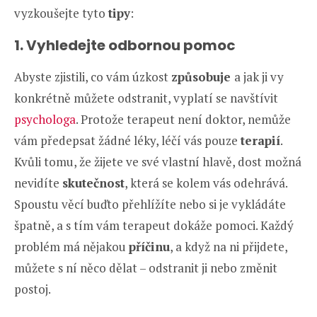
vyzkoušejte tyto
tipy
:
1. Vyhledejte odbornou pomoc
Abyste zjistili, co vám úzkost
způsobuje
a jak ji vy
konkrétně můžete odstranit, vyplatí se navštívit
psychologa
. Protože terapeut není doktor, nemůže
vám předepsat žádné léky, léčí vás pouze
terapií
.
Kvůli tomu, že žijete ve své vlastní hlavě, dost možná
nevidíte
skutečnost
, která se kolem vás odehrává.
Spoustu věcí buďto přehlížíte nebo si je vykládáte
špatně, a s tím vám terapeut dokáže pomoci. Každý
problém má nějakou
příčinu
, a když na ni přijdete,
můžete s ní něco dělat – odstranit ji nebo změnit
postoj.