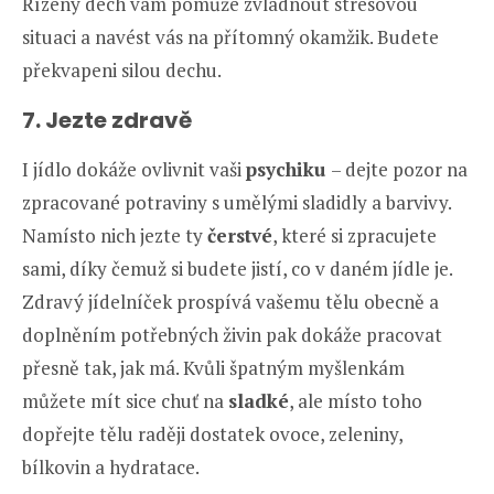
Řízený dech vám pomůže zvládnout stresovou
situaci a navést vás na přítomný okamžik. Budete
překvapeni silou dechu.
7. Jezte zdravě
I jídlo dokáže ovlivnit vaši
psychiku
– dejte pozor na
zpracované potraviny s umělými sladidly a barvivy.
Namísto nich jezte ty
čerstvé
, které si zpracujete
sami, díky čemuž si budete jistí, co v daném jídle je.
Zdravý jídelníček prospívá vašemu tělu obecně a
doplněním potřebných živin pak dokáže pracovat
přesně tak, jak má. Kvůli špatným myšlenkám
můžete mít sice chuť na
sladké
, ale místo toho
dopřejte tělu raději dostatek ovoce, zeleniny,
bílkovin a hydratace.