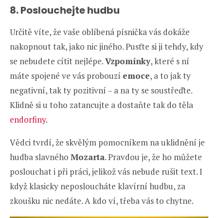
8. Poslouchejte hudbu
Určitě víte, že vaše oblíbená písnička vás dokáže
nakopnout tak, jako nic jiného. Pusťte si ji tehdy, kdy
se nebudete cítit nejlépe.
Vzpomínky
, které s ní
máte spojené ve vás probouzí
emoce
, a to jak ty
negativní, tak ty pozitivní – a na ty se soustřeďte.
Klidně si u toho zatancujte a dostaňte tak do těla
endorfiny
.
Vědci tvrdí, že skvělým pomocníkem na uklidnění je
hudba slavného
Mozarta
. Pravdou je, že ho můžete
poslouchat i při práci, jelikož vás nebude rušit text. I
když klasicky neposloucháte klavírní hudbu, za
zkoušku nic nedáte. A kdo ví, třeba vás to chytne.