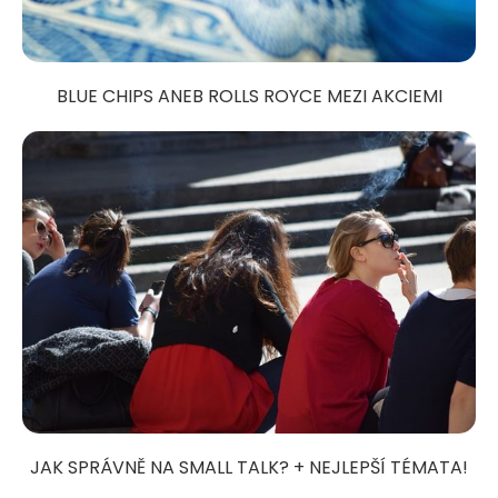
BLUE CHIPS ANEB ROLLS ROYCE MEZI AKCIEMI
JAK SPRÁVNĚ NA SMALL TALK? + NEJLEPŠÍ TÉMATA!