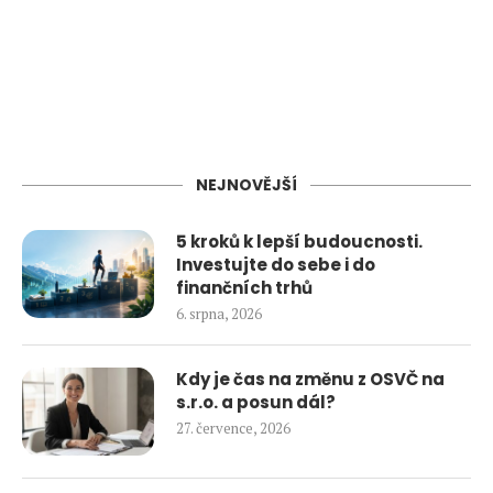
NEJNOVĚJŠÍ
5 kroků k lepší budoucnosti.
Investujte do sebe i do
finančních trhů
6. srpna, 2026
Kdy je čas na změnu z OSVČ na
s.r.o. a posun dál?
27. července, 2026