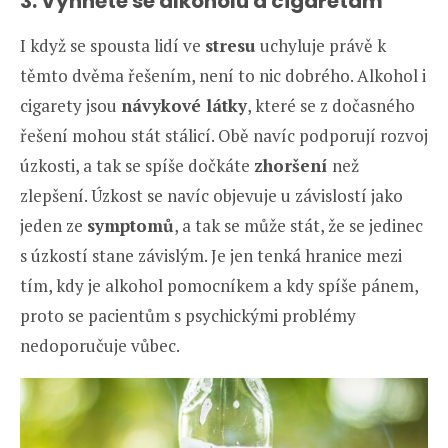
3. Vyhněte se alkoholu a cigaretám
I když se spousta lidí ve
stresu
uchyluje právě k
těmto dvěma řešením, není to nic dobrého. Alkohol i
cigarety jsou
návykové látky
, které se z dočasného
řešení mohou stát stálicí. Obě navíc podporují rozvoj
úzkosti, a tak se spíše dočkáte
zhoršení
než
zlepšení. Úzkost se navíc objevuje u závislostí jako
jeden ze
symptomů
, a tak se může stát, že se jedinec
s úzkostí stane závislým. Je jen tenká hranice mezi
tím, kdy je alkohol pomocníkem a kdy spíše pánem,
proto se pacientům s psychickými problémy
nedoporučuje vůbec.