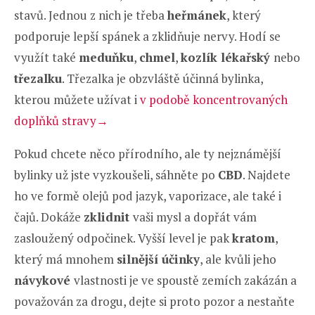
stavů. Jednou z nich je třeba
heřmánek
, který
podporuje lepší spánek a zklidňuje nervy. Hodí se
využít také
meduňku
,
chmel
,
kozlík lékařský
nebo
třezalku
. Třezalka je obzvláště účinná bylinka,
kterou můžete užívat i
v podobě koncentrovaných
doplňků stravy→
Pokud chcete něco přírodního, ale ty nejznámější
bylinky už jste vyzkoušeli, sáhněte po
CBD
. Najdete
ho ve formě olejů pod jazyk, vaporizace, ale také i
čajů. Dokáže
zklidnit
vaši mysl a dopřát vám
zasloužený odpočinek. Vyšší level je pak
kratom
,
který má mnohem
silnější účinky
, ale kvůli jeho
návykové
vlastnosti je ve spoustě zemích zakázán a
považován za drogu, dejte si proto pozor a nestaňte