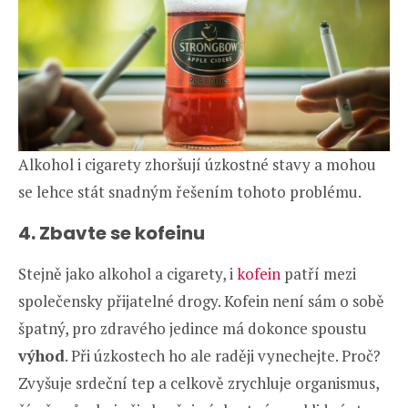
Alkohol i cigarety zhoršují úzkostné stavy a mohou
se lehce stát snadným řešením tohoto problému.
4. Zbavte se kofeinu
Stejně jako alkohol a cigarety, i
kofein
patří mezi
společensky přijatelné drogy. Kofein není sám o sobě
špatný, pro zdravého jedince má dokonce spoustu
výhod
. Při úzkostech ho ale raději vynechejte. Proč?
Zvyšuje srdeční tep a celkově zrychluje organismus,