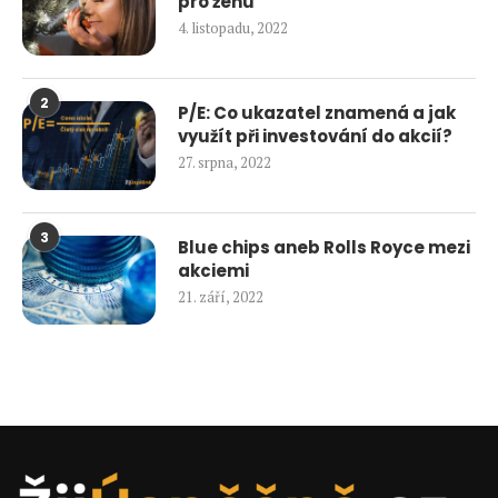
pro ženu
4. listopadu, 2022
2
P/E: Co ukazatel znamená a jak
využít při investování do akcií?
27. srpna, 2022
3
Blue chips aneb Rolls Royce mezi
akciemi
21. září, 2022