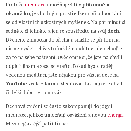
Protože
meditace
umožňuje žití v
přítomném
okamžiku
, je vhodným prostředkem při odpoutání
se od vlastních úzkostných myšlenek. Na pár minut si
sedněte či lehněte a jen se soustřeďte na svůj
dech
.
Dýchejte zhluboka do břicha
a snažte se při tom na
nic nemyslet. Občas to každému ulétne, ale nebuďte
za to na sebe naštvaní. Uvědomte si, že jste na chvíli
odpluli jinam a zase se vraťte. Pokud byste raději
vedenou meditaci, jistě nějakou pro vás najdete na
YouTube
zcela zdarma. Meditovat tak můžete chvíli
či delší dobu, je to na vás.
Dechová cvičení se často zakomponují do jógy i
meditace, jelikož umožňují osvěžení a novou
energii
.
Mezi nejčastější patří třeba: