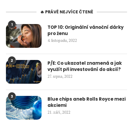
🔥 PRÁVĚ NEJVÍCE ČTENÉ
1
TOP 10: Originální vánoční dárky
pro ženu
4. listopadu, 2022
2
P/E: Co ukazatel znamená a jak
využít při investování do akcií?
27. srpna, 2022
3
Blue chips aneb Rolls Royce mezi
akciemi
21. září, 2022