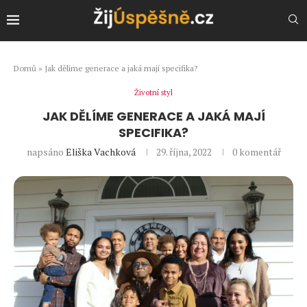
Domů
»
Jak dělíme generace a jaká mají specifika?
Životní styl
JAK DĚLÍME GENERACE A JAKÁ MAJÍ
SPECIFIKA?
napsáno
Eliška Vachková
29. října, 2022
0 komentář