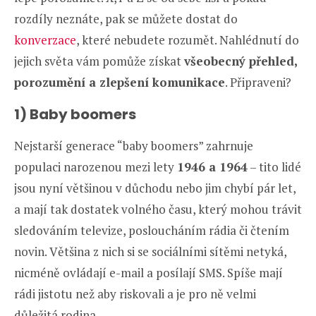
rozdíly neznáte, pak se můžete dostat do
konverzace
, které nebudete rozumět. Nahlédnutí do
jejich světa vám pomůže získat
všeobecný přehled,
porozumění a zlepšení komunikace
. Připraveni?
1) Baby boomers
Nejstarší generace “baby boomers” zahrnuje
populaci narozenou mezi lety
1946 a 1964
– tito lidé
jsou nyní většinou v důchodu nebo jim chybí pár let,
a mají tak dostatek volného času, který mohou trávit
sledováním televize, posloucháním rádia či čtením
novin. Většina z nich si se sociálními sítěmi netyká,
nicméně ovládají e-mail a posílají SMS. Spíše mají
rádi jistotu než aby riskovali a je pro ně velmi
důležitá rodina.