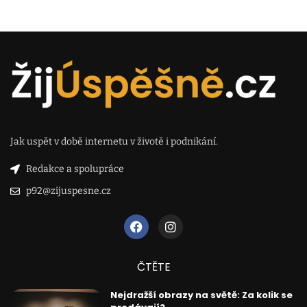
Jak uspět v době internetu v životě i podnikání.
Redakce a spolupráce
p92@zijuspesne.cz
ČTĚTE
Nejdražší obrazy na světě: Za kolik se