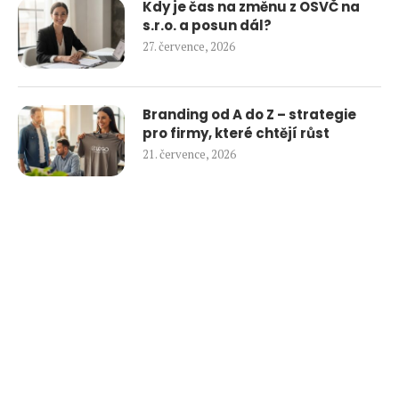
Kdy je čas na změnu z OSVČ na
s.r.o. a posun dál?
27. července, 2026
Branding od A do Z – strategie
pro firmy, které chtějí růst
21. července, 2026