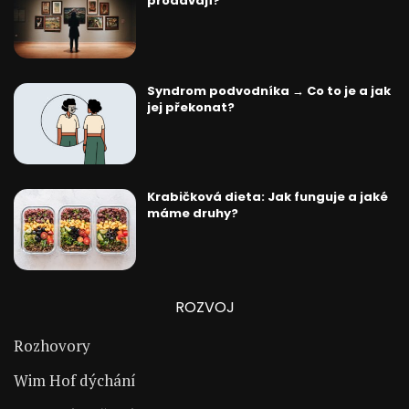
prodávají?
Syndrom podvodníka → Co to je a jak
jej překonat?
Krabičková dieta: Jak funguje a jaké
máme druhy?
ROZVOJ
Rozhovory
Wim Hof dýchání