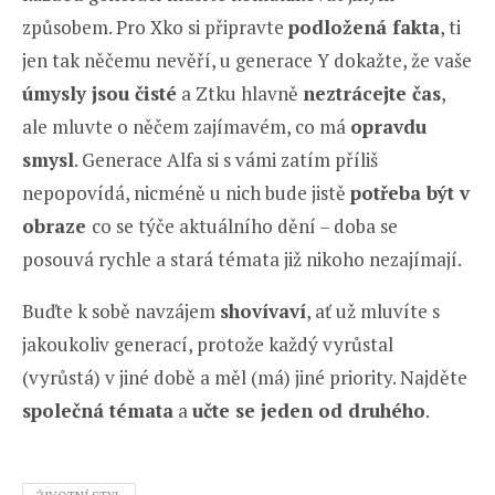
způsobem. Pro Xko si připravte
podložená fakta
, ti
jen tak něčemu nevěří, u generace Y dokažte, že vaše
úmysly jsou čisté
a Ztku hlavně
neztrácejte čas
,
ale mluvte o něčem zajímavém, co má
opravdu
smysl
. Generace Alfa si s vámi zatím příliš
nepopovídá, nicméně u nich bude jistě
potřeba být v
obraze
co se týče aktuálního dění – doba se
posouvá rychle a stará témata již nikoho nezajímají.
Buďte k sobě navzájem
shovívaví
, ať už mluvíte s
jakoukoliv generací, protože každý vyrůstal
(vyrůstá) v jiné době a měl (má) jiné priority. Najděte
společná témata
a
učte se jeden od druhého
.