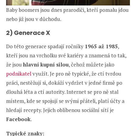
Baby boomers jsou dnes prarodiči, kteří pomalu jdou
nebo již jsou v důchodu.
2) Generace X
Do této generace spadají ročníky
1965 až 1985
,
kteří jsou na vrcholku své kariéry a znamená to tak,
že jsou
hlavní kupní silou
, čehož můžete jako
podnikatel
využít. Je pro ně typické, že ctí tvrdou
práci, nestěžují si, dokáží vydržet v jedné firmě po
dlouhá léta a ctí autority. Internet se pro ně stal
místem, kde se spojují se svými přáteli, platí účty a
hledají recepty. Jejich oblíbenou sociální sítí je
Facebook
.
Typické znaky: