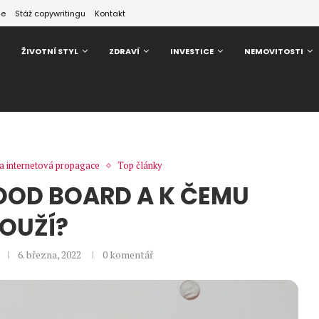
ze
Stáž copywritingu
Kontakt
ŽIVOTNÍ STYL
ZDRAVÍ
INVESTICE
NEMOVITOSTI
 a internetová propagace
Top články
OOD BOARD A K ČEMU
LOUŽÍ?
6. března, 2022
0 komentář