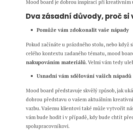
Mood board je dobrou inspirací při kreativním
Dva zásadní důvody, proč si
Pomůže vám zdokonalit vaše nápady
Pokud začínáte u prázdného stolu, nebo když s
celého kontextu zadaného tématu, mood boar
nakupováním materiálů
. Velmi vám tedy ule
Usnadní vám sdělování vašich nápadů
Mood board představuje skvělý způsob, jak uk
dobrou představu o vašem aktuálním kreativn
vazbu. Vašemu klientovi také může vytvořit nás
vám bude hodit i v případě, kdy bude chtít př
spolupracovníkovi.