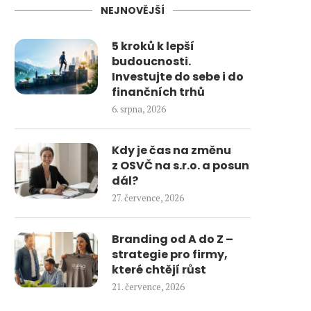
NEJNOVĚJŠÍ
5 kroků k lepší
budoucnosti.
Investujte do sebe i do
finančních trhů
6. srpna, 2026
Kdy je čas na změnu
z OSVČ na s.r.o. a posun
dál?
27. července, 2026
Branding od A do Z –
strategie pro firmy,
které chtějí růst
21. července, 2026