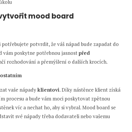
 úkolu
 vytvořit mood board
i potřebujete potvrdit, že váš nápad bude zapadat do
d vám poskytne potřebnou jasnost
před
hčí rozhodování a přemýšlení o dalších krocích.
 ostatním
ázat vaše nápady
klientovi
. Díky nástěnce klient získá
ím procesu a bude vám moci poskytovat zpětnou
těnek víc a nechat ho, aby si vybral. Mood board se
edstavit své nápady třeba dodavateli nebo vašemu