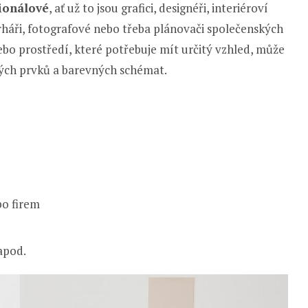
sionálové
, ať už to jsou grafici, designéři, interiéroví
rháři, fotografové nebo třeba plánovači společenských
ebo prostředí, které potřebuje mít určitý vzhled, může
ých prvků a barevných schémat.
bo firem
apod.