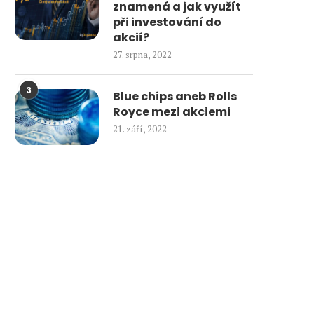
znamená a jak využít
při investování do
akcií?
27. srpna, 2022
3
Blue chips aneb Rolls
Royce mezi akciemi
21. září, 2022