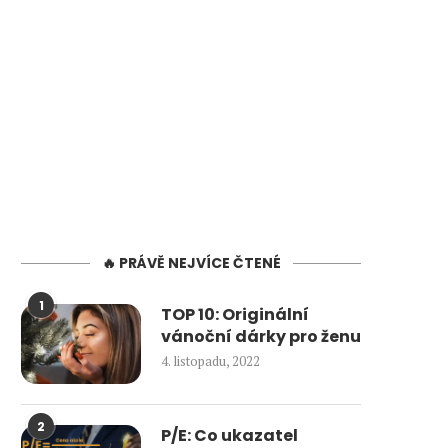
🔥 PRÁVĚ NEJVÍCE ČTENÉ
1
TOP 10: Originální
vánoční dárky pro ženu
4. listopadu, 2022
2
P/E: Co ukazatel