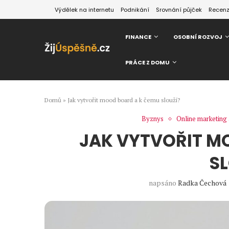
Výdělek na internetu
Podnikání
Srovnání půjček
Recen
FINANCE
OSOBNÍ ROZVOJ
PRÁCE Z DOMU
Domů
»
Jak vytvořit mood board a k čemu slouží?
Byznys
Online marketing
JAK VYTVOŘIT M
S
napsáno
Radka Čechová