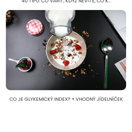
40 TIPŮ: CO VAŘIT, KDYŽ NEVÍTE, CO K...
CO JE GLYKEMICKÝ INDEX? + VHODNÝ JÍDELNÍČEK