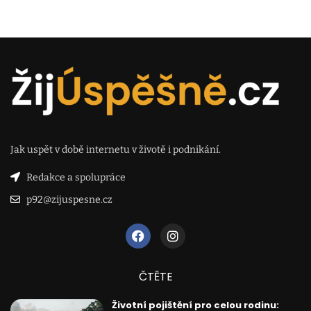
Jak uspět v době internetu v životě i podnikání.
Redakce a spolupráce
p92@zijuspesne.cz
ČTĚTE
Životní pojištění pro celou rodinu: