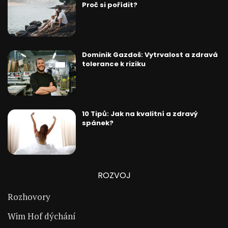
Proč si pořídit?
Dominik Gazdoš: Vytrvalost a zdravá
tolerance k riziku
10 Tipů: Jak na kvalitní a zdravý
spánek?
ROZVOJ
Rozhovory
Wim Hof dýchání