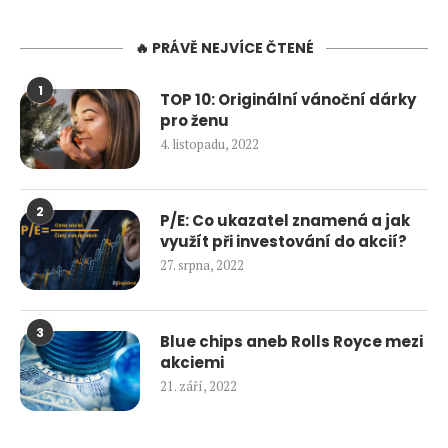
🔥 PRÁVĚ NEJVÍCE ČTENÉ
1
TOP 10: Originální vánoční dárky
pro ženu
4. listopadu, 2022
2
P/E: Co ukazatel znamená a jak
využít při investování do akcií?
27. srpna, 2022
3
Blue chips aneb Rolls Royce mezi
akciemi
21. září, 2022