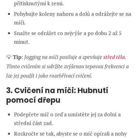
přitisknutými k zemi.
Pohybujte koleny nahoru a dolů a odrážejte se na
míči.
Snažte se odrážet co nejvýše a po dobu 2 až 5
minut.
💡
Tip
:
Jogging na míči posiluje a zpevňuje
střed těla
.
Tímto cvičením si udržíte zvýšenou tepovou frekvenci a
lze jej použít i jako rozehřívací cvičení.
3. Cvičení na míči: Hubnutí
pomocí dřepu
Podepřete míč o zeď a umístěte jej za dolní a
střední část zad.
Rozkročte se tak, abyste se o míč opírali a nohy