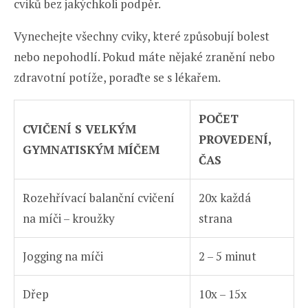
cviků bez jakýchkoli podpěr.
Vynechejte všechny cviky, které způsobují bolest
nebo nepohodlí. Pokud máte nějaké zranění nebo
zdravotní potíže, poraďte se s lékařem.
POČET
CVIČENÍ S VELKÝM
PROVEDENÍ,
GYMNATISKÝM MÍČEM
ČAS
Rozehřívací balanční cvičení
20x každá
na míči – kroužky
strana
Jogging na míči
2 – 5 minut
Dřep
10x – 15x