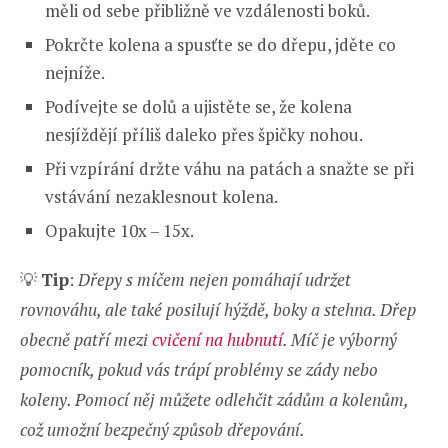
měli od sebe přibližně ve vzdálenosti boků.
Pokrčte kolena a spusťte se do dřepu, jděte co
nejníže.
Podívejte se dolů a ujistěte se, že kolena
nesjíždějí příliš daleko přes špičky nohou.
Při vzpírání držte váhu na patách a snažte se při
vstávání nezaklesnout kolena.
Opakujte 10x – 15x.
💡
Tip
:
Dřepy s míčem nejen pomáhají udržet
rovnováhu, ale také posilují hýždě, boky a stehna. Dřep
obecně patří mezi
cvičení na hubnutí
. Míč je výborný
pomocník, pokud vás trápí problémy se zády nebo
koleny. Pomocí něj můžete odlehčit zádům a kolenům,
což umožní bezpečný způsob dřepování.