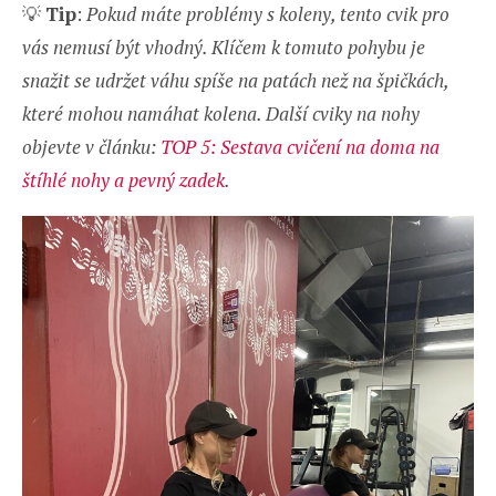
💡
Tip
:
Pokud máte problémy s koleny, tento cvik pro
vás nemusí být vhodný. Klíčem k tomuto pohybu je
snažit se udržet váhu spíše na patách než na špičkách,
které mohou namáhat kolena. Další cviky na nohy
objevte v článku:
TOP 5: Sestava cvičení na doma na
štíhlé nohy a pevný zadek
.