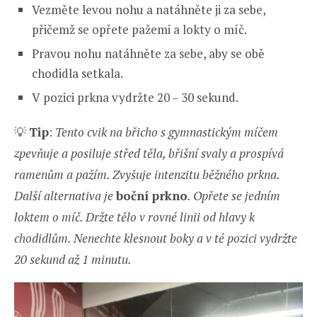
Vezměte levou nohu a natáhněte ji za sebe,
přičemž se opřete pažemi a lokty o míč.
Pravou nohu natáhněte za sebe, aby se obě
chodidla setkala.
V pozici prkna vydržte 20 – 30 sekund.
💡
Tip
:
Tento cvik na břicho s gymnastickým míčem
zpevňuje a posiluje střed těla, břišní svaly a prospívá
ramenům a pažím. Zvyšuje intenzitu běžného prkna.
Další alternativa je
boční prkno
. Opřete se jedním
loktem o míč. Držte tělo v rovné linii od hlavy k
chodidlům. Nenechte klesnout boky a v té pozici vydržte
20 sekund až 1 minutu.