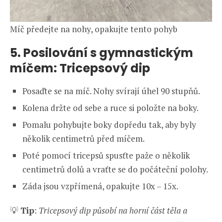
Míč předejte na nohy, opakujte tento pohyb
5. Posilování s gymnastickým
míčem: Tricepsový dip
Posaďte se na míč. Nohy svírají úhel 90 stupňů.
Kolena držte od sebe a ruce si položte na boky.
Pomalu pohybujte boky dopředu tak, aby byly
několik centimetrů před míčem.
Poté pomocí tricepsů spusťte paže o několik
centimetrů dolů a vraťte se do počáteční polohy.
Záda jsou vzpřímená, opakujte 10x – 15x.
💡
Tip
:
Tricepsový dip působí na horní část těla a