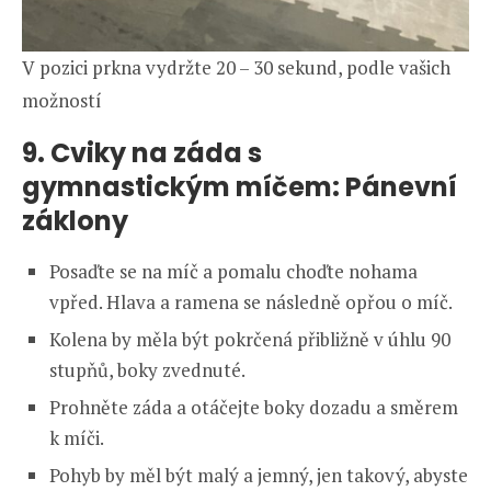
V pozici prkna vydržte 20 – 30 sekund, podle vašich
možností
9. Cviky na záda s
gymnastickým míčem: Pánevní
záklony
Posaďte se na míč a pomalu choďte nohama
vpřed. Hlava a ramena se následně opřou o míč.
Kolena by měla být pokrčená přibližně v úhlu 90
stupňů, boky zvednuté.
Prohněte záda a otáčejte boky dozadu a směrem
k míči.
Pohyb by měl být malý a jemný, jen takový, abyste