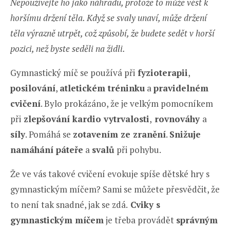
Nepoužívejte ho jako náhradu, protože to může vést k
horšímu držení těla. Když se svaly unaví, může držení
těla výrazně utrpět, což způsobí, že budete sedět v horší
pozici, než byste seděli na židli.
Gymnastický míč se používá při
fyzioterapii
,
posilování
,
atletickém tréninku
a
pravidelném
cvičení
. Bylo prokázáno, že je velkým pomocníkem
při
zlepšování kardio vytrvalosti
,
rovnováhy
a
síly
. Pomáhá se
zotavením ze zranění
.
Snižuje
namáhání páteře
a
svalů
při pohybu.
Že ve vás takové cvičení evokuje spíše dětské hry s
gymnastickým míčem? Sami se můžete přesvědčit, že
to není tak snadné, jak se zdá.
Cviky s
gymnastickým míčem
je třeba provádět
správným