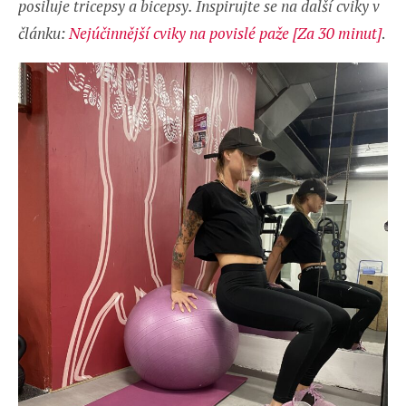
posiluje tricepsy a bicepsy. Inspirujte se na další cviky v
článku:
Nejúčinnější cviky na povislé paže [Za 30 minut]
.