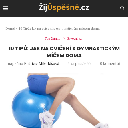
Domů
»
10 Tipů: Jak na cvičení s gymnastickým míčem doma
Top články
Životní styl
10 TIPŮ: JAK NA CVIČENÍ S GYMNASTICKÝM
MÍČEM DOMA
napsáno
Patricie Mikolášová
5. srpna, 2022
0 komentář