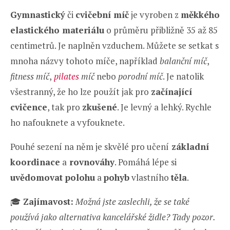
Gymnastický
či
cvičební míč
je vyroben z
měkkého
elastického materiálu
o průměru přibližně 35 až 85
centimetrů. Je naplněn vzduchem. Můžete se setkat s
mnoha názvy tohoto míče, například
balanční míč
,
fitness míč
,
pilates
míč
nebo
porodní míč
. Je natolik
všestranný, že ho lze použít jak pro
začínající
cvičence
, tak pro
zkušené
. Je levný a lehký. Rychle
ho nafouknete a vyfouknete.
Pouhé sezení na něm je skvělé pro učení
základní
koordinace
a
rovnováhy
. Pomáhá lépe si
uvědomovat polohu
a
pohyb
vlastního
těla
.
🎓
Zajímavost:
Možná jste zaslechli, že se také
používá jako alternativa kancelářské židle? Tady pozor.