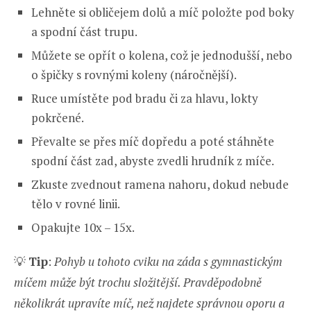
Lehněte si obličejem dolů a míč položte pod boky
a spodní část trupu.
Můžete se opřít o kolena, což je jednodušší, nebo
o špičky s rovnými koleny (náročnější).
Ruce umístěte pod bradu či za hlavu, lokty
pokrčené.
Převalte se přes míč dopředu a poté stáhněte
spodní část zad, abyste zvedli hrudník z míče.
Zkuste zvednout ramena nahoru, dokud nebude
tělo v rovné linii.
Opakujte 10x – 15x.
💡
Tip
:
Pohyb u tohoto cviku na záda s gymnastickým
míčem může být trochu složitější. Pravděpodobně
několikrát upravíte míč, než najdete správnou oporu a