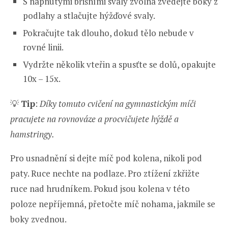
S napnutými břišními svaly zvolna zvedejte boky z
podlahy a stlačujte hýžďové svaly.
Pokračujte tak dlouho, dokud tělo nebude v
rovné linii.
Vydržte několik vteřin a spusťte se dolů, opakujte
10x – 15x.
💡
Tip
:
Díky tomuto cvičení na gymnastickým míči
pracujete na rovnováze a procvičujete hýždě a
hamstringy.
Pro usnadnění si dejte míč pod kolena, nikoli pod
paty. Ruce nechte na podlaze. Pro ztížení zkřižte
ruce nad hrudníkem. Pokud jsou kolena v této
poloze nepříjemná, přetočte míč nohama, jakmile se
boky zvednou.