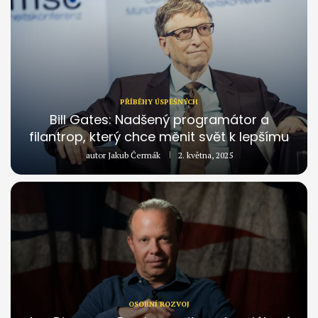
PŘÍBĚHY ÚSPĚŠNÝCH
Bill Gates: Nadšený programátor a
filantrop, který chce měnit svět k lepšímu
autor
Jakub Čermák
2. května, 2025
OSOBNÍ ROZVOJ