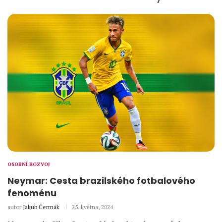
OSOBNÍ ROZVOJ
Neymar: Cesta brazilského fotbalového
fenoménu
autor
Jakub Čermák
25. května, 2024