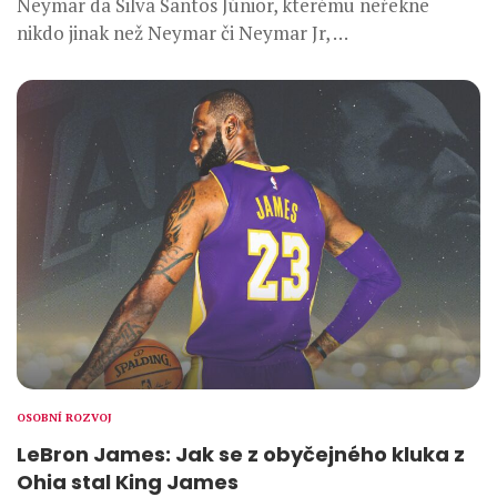
Neymar da Silva Santos Júnior, kterému neřekne
nikdo jinak než Neymar či Neymar Jr, …
OSOBNÍ ROZVOJ
LeBron James: Jak se z obyčejného kluka z
Ohia stal King James