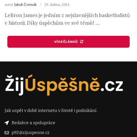
autor
Jakub Čermák
29. dubna, 2024
LeBron James je jedním z nejslavnějších basketbalistů
v historii. Díky úspěchům ve své téměř …
VÍCE ČLÁNKŮ
Jak uspět v době internetu v životě i podnikání.
Redakce a spolupráce
p92@zijuspesne.cz