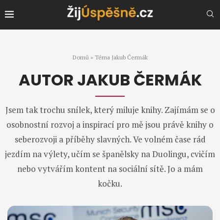
Domů
»
Téma Jakub Čermák
AUTOR
JAKUB ČERMÁK
Jsem tak trochu snílek, který miluje knihy. Zajímám se o
osobnostní rozvoj a inspirací pro mě jsou právě knihy o
seberozvoji a příběhy slavných. Ve volném čase rád
jezdím na výlety, učím se španělsky na Duolingu, cvičím
nebo vytvářím kontent na sociální sítě. Jo a mám
kočku.