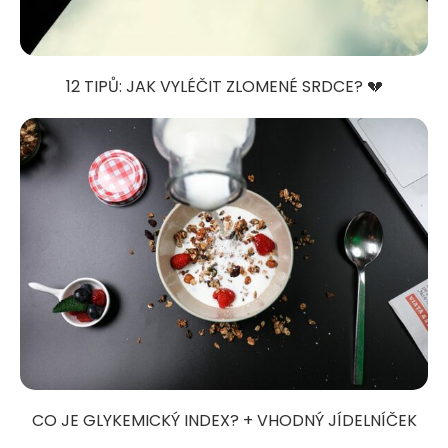
12 TIPŮ: JAK VYLÉČIT ZLOMENÉ SRDCE? 💔
CO JE GLYKEMICKÝ INDEX? + VHODNÝ JÍDELNÍČEK