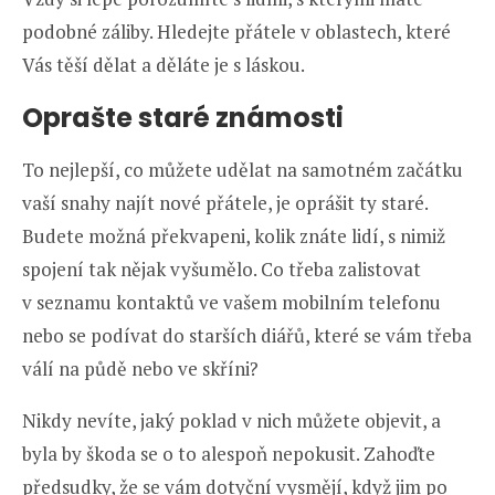
podobné záliby. Hledejte přátele v oblastech, které
Vás těší dělat a děláte je s láskou.
Oprašte staré známosti
To nejlepší, co můžete udělat na samotném začátku
vaší snahy najít nové přátele, je oprášit ty staré.
Budete možná překvapeni, kolik znáte lidí, s nimiž
spojení tak nějak vyšumělo. Co třeba zalistovat
v seznamu kontaktů ve vašem mobilním telefonu
nebo se podívat do starších diářů, které se vám třeba
válí na půdě nebo ve skříni?
Nikdy nevíte, jaký poklad v nich můžete objevit, a
byla by škoda se o to alespoň nepokusit. Zahoďte
předsudky, že se vám dotyční vysmějí, když jim po