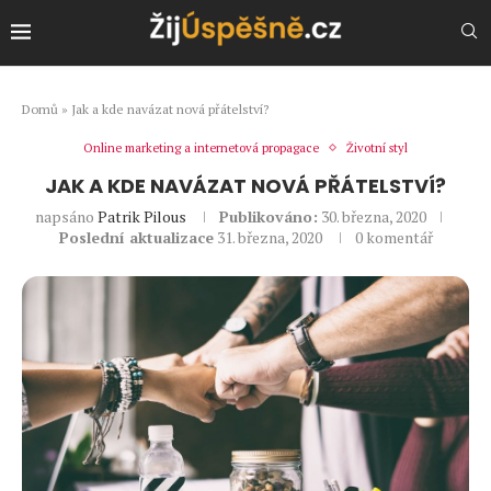
Domů
»
Jak a kde navázat nová přátelství?
Online marketing a internetová propagace
Životní styl
JAK A KDE NAVÁZAT NOVÁ PŘÁTELSTVÍ?
napsáno
Patrik Pilous
Publikováno:
30. března, 2020
Poslední aktualizace
31. března, 2020
0 komentář