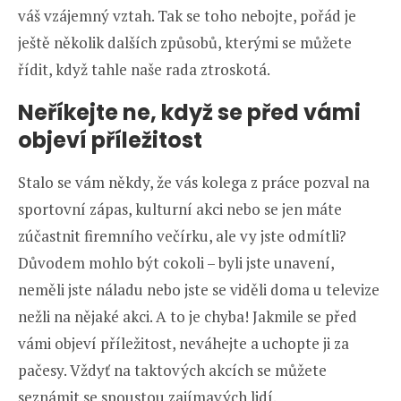
váš vzájemný vztah. Tak se toho nebojte, pořád je
ještě několik dalších způsobů, kterými se můžete
řídit, když tahle naše rada ztroskotá.
Neříkejte ne, když se před vámi
objeví příležitost
Stalo se vám někdy, že vás kolega z práce pozval na
sportovní zápas, kulturní akci nebo se jen máte
zúčastnit firemního večírku, ale vy jste odmítli?
Důvodem mohlo být cokoli – byli jste unavení,
neměli jste náladu nebo jste se viděli doma u televize
nežli na nějaké akci. A to je chyba! Jakmile se před
vámi objeví příležitost, neváhejte a uchopte ji za
pačesy. Vždyť na taktových akcích se můžete
seznámit se spoustou zajímavých lidí.