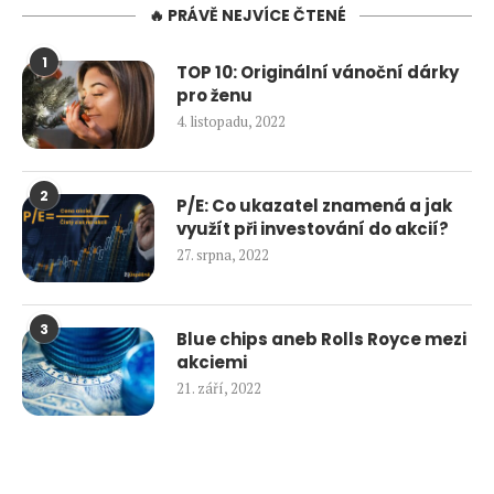
🔥 PRÁVĚ NEJVÍCE ČTENÉ
1
TOP 10: Originální vánoční dárky
pro ženu
4. listopadu, 2022
2
P/E: Co ukazatel znamená a jak
využít při investování do akcií?
27. srpna, 2022
3
Blue chips aneb Rolls Royce mezi
akciemi
21. září, 2022