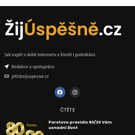
Jak uspět v době internetu v životě i podnikání.
Redakce a spolupráce
p92@zijuspesne.cz
ČTĚTE
Paretovo pravidlo 80/20 Vám
usnadní život