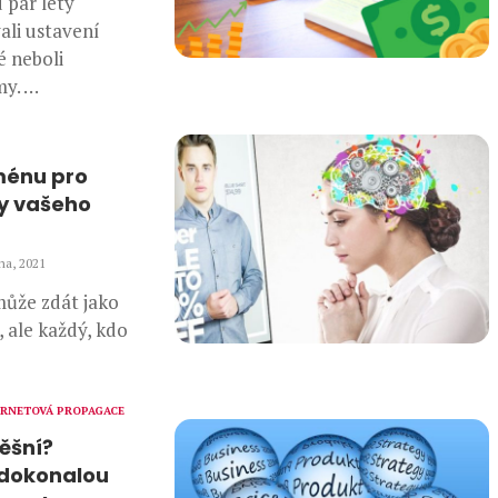
 pár lety
ali ustavení
 neboli
my. …
ménu pro
y vašeho
na, 2021
ůže zdát jako
 ale každý, kdo
ERNETOVÁ PROPAGACE
ěšní?
 dokonalou