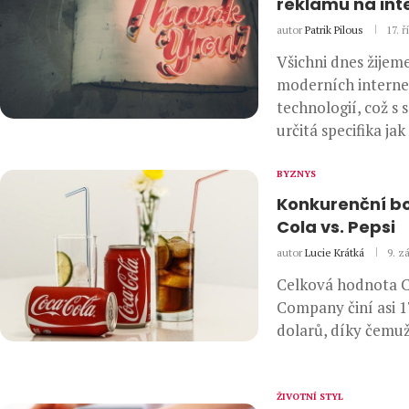
reklamu na int
autor
Patrik Pilous
17. ř
Všichni dnes žijem
moderních intern
technologií, což s 
určitá specifika jak
BYZNYS
Konkurenční bo
Cola vs. Pepsi
autor
Lucie Krátká
9. zá
Celková hodnota 
Company činí asi 1
dolarů, díky čemuž
ŽIVOTNÍ STYL