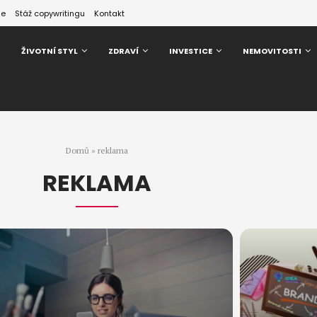
ze
Stáž copywritingu
Kontakt
ŽIVOTNÍ STYL
ZDRAVÍ
INVESTICE
NEMOVITOSTI
Domů
»
reklama
REKLAMA