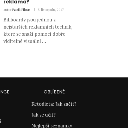
reklama?
autor
Patrik Pilous
3. listopadu, 2017
Billboardy jsou jednou z
nejstarších reklamních technik,
které se snaží pomocí dobře
viditelné vizuální …
ANCE
OBLÍBENÉ
Ketodieta: Jak začít?
Jak se učit?
i
Nejlepší seznamky