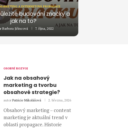
MARKETING A INTERNETOVÁ PROPAGACE
důležité budování značky a
jak na to?
or
Barbora Jiřincová
7. října, 2022
OSOBNÍ ROZVOJ
Jak na obsahový
marketing a tvorbu
obsahové strategie?
autor
Patricie Mikolášová
2. března, 2026
Obsahový marketing – content
marketing je aktuální trend v
oblasti propagace. Historie