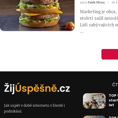
autor
Patrik Pilous
18. 
Marketing je obor, 
století zažil neuvě
Lidí zabývajících 
…
ČT
TOP 
star
let
Jak uspět v době internetu v životě i
podnikání.
TOP 1