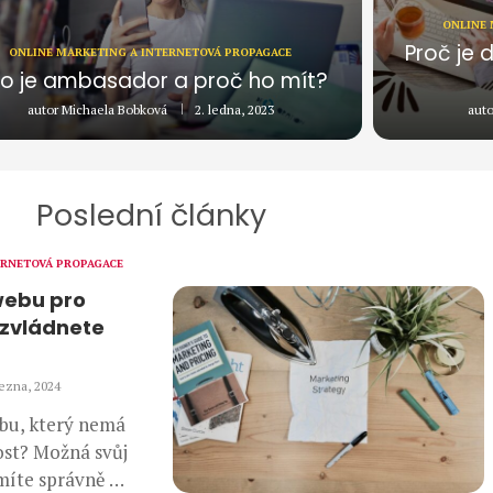
ONLINE 
Proč je 
ONLINE MARKETING A INTERNETOVÁ PROPAGACE
o je ambasador a proč ho mít?
autor
Michaela Bobková
2. ledna, 2023
aut
Poslední články
ERNETOVÁ PROPAGACE
webu pro
 zvládnete
řezna, 2024
ebu, který nemá
st? Možná svůj
míte správně …