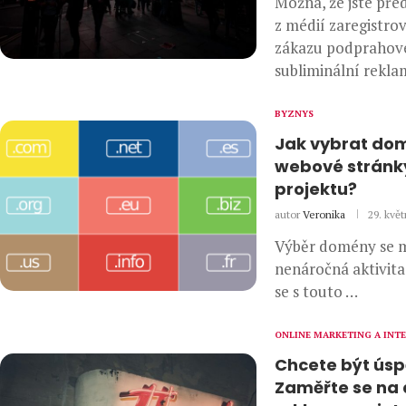
Možná, že jste před
z médií zaregistrov
zákazu podprahové
subliminální rekla
BYZNYS
Jak vybrat do
webové stránk
projektu?
autor
Veronika
29. květ
Výběr domény se m
nenáročná aktivita,
se s touto …
ONLINE MARKETING A INT
Chcete být úsp
Zaměřte se na