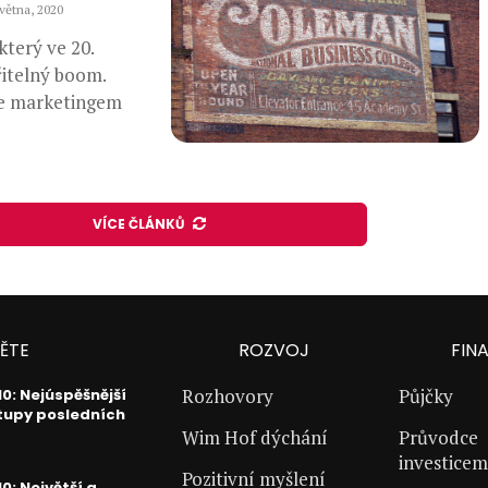
května, 2020
který ve 20.
řitelný boom.
se marketingem
VÍCE ČLÁNKŮ
ĚTE
ROZVOJ
FIN
Rozhovory
Půjčky
10: Nejúspěšnější
tupy posledních
Wim Hof dýchání
Průvodce
investicem
Pozitivní myšlení
0: Největší a