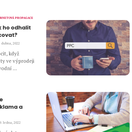
ERNETOVÁ PROPAGACE
k ho odhalit
acovat?
. dubna, 2022
cit, když
ty ve výprodeji
vodní …
je
klama a
9. ledna, 2022