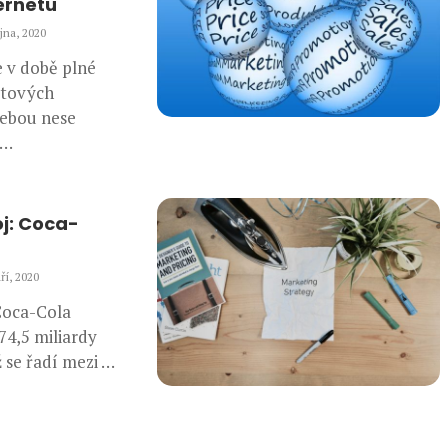
ernetu
íjna, 2020
e v době plné
etových
sebou nese
 …
j: Coca-
ří, 2020
Coca-Cola
74,5 miliardy
 se řadí mezi …