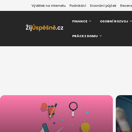
Výdělek na internetu
Podnikání
Srovnání půjček
Recen
FINANCE
OSOBNÍ ROZVOJ
PRÁCE Z DOMU