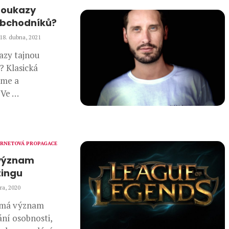
poukazy
obchodníků?
18. dubna, 2021
azy tajnou
? Klasická
áme a
 Ve …
ERNETOVÁ PROPAGACE
 význam
tingu
ra, 2020
 má význam
ní osobnosti,