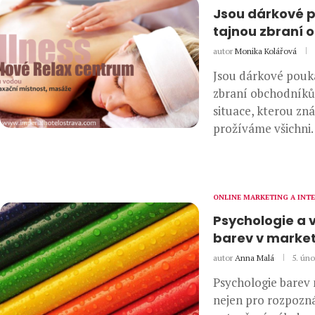
Jsou dárkové 
tajnou zbraní 
autor
Monika Kolářová
Jsou dárkové pouk
zbraní obchodníků
situace, kterou zn
prožíváme všichni.
ONLINE MARKETING A INT
Psychologie a
barev v marke
autor
Anna Malá
5. úno
Psychologie barev
nejen pro rozpozná