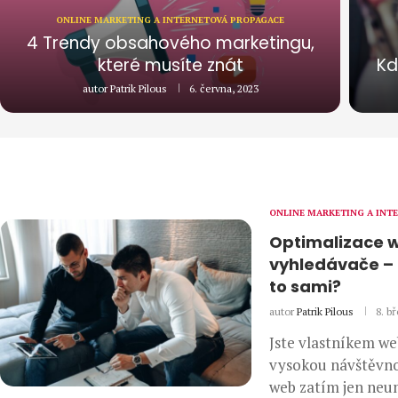
ONLINE MARKETING A INTERNETOVÁ PROPAGACE
4 Trendy obsahového marketingu,
které musíte znát
Kd
autor
Patrik Pilous
6. června, 2023
ONLINE MARKETING A INT
Optimalizace 
vyhledávače –
to sami?
autor
Patrik Pilous
8. b
Jste vlastníkem w
vysokou návštěvno
web zatím jen neu