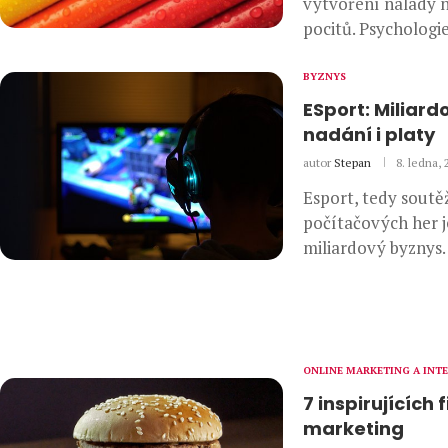
vytvoření nálady 
pocitů. Psychologi
BYZNYS
ESport: Miliard
nadání i platy
autor
Stepan
8. ledna, 
Esport, tedy soutě
počítačových her je
miliardový byznys.
ONLINE MARKETING A INT
7 inspirujících 
marketing