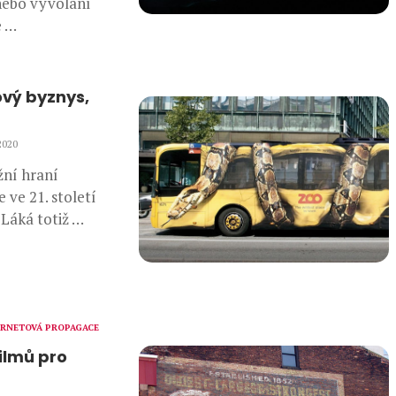
nebo vyvolání
e …
ový byznys,
2020
žní hraní
 ve 21. století
 Láká totiž …
ERNETOVÁ PROPAGACE
filmů pro