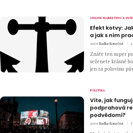
ONLINE MARKETING A INT
Efekt kotvy: Ja
a jak s ním pr
autor
Radka Konečná
6
Znáte ten super po
seženete krásné bo
jen za polovinu pů
POLITIKA
Víte, jak fungu
podprahová re
podvědomí?
autor
Radka Konečná
2