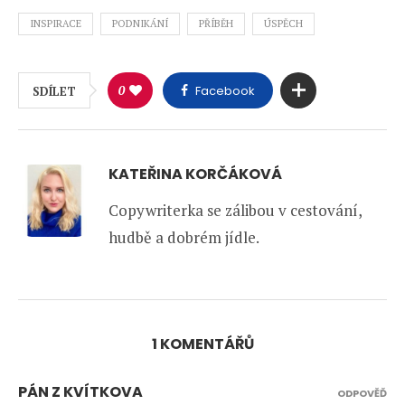
INSPIRACE
PODNIKÁNÍ
PŘÍBĚH
ÚSPĚCH
0
Facebook
SDÍLET
KATEŘINA KORČÁKOVÁ
Copywriterka se zálibou v cestování,
hudbě a dobrém jídle.
1 KOMENTÁŘŮ
PÁN Z KVÍTKOVA
ODPOVĚĎ