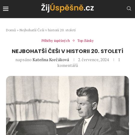
Domů
»
Nejbohatší Češi v historii 20. století
Příběhy úspěšných
Top články
NEJBOHATŠÍ ČEŠI V HISTORII 20. STOLETÍ
napsáno
Kateřina Korčáková
2. července, 2024
1
komentářů