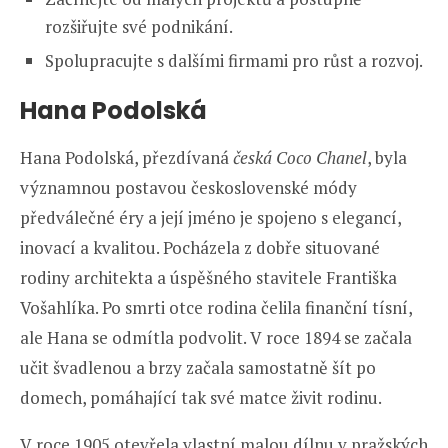
rozšiřujte své podnikání.
Spolupracujte s dalšími firmami pro růst a rozvoj.
Hana Podolská
Hana Podolská, přezdívaná
česká Coco Chanel
, byla
významnou postavou československé módy
předválečné éry a její jméno je spojeno s elegancí,
inovací a kvalitou. Pocházela z dobře situované
rodiny architekta a úspěšného stavitele Františka
Vošahlíka. Po smrti otce rodina čelila finanční tísní,
ale Hana se odmítla podvolit. V roce 1894 se začala
učit švadlenou a brzy začala samostatně šít po
domech, pomáhající tak své matce živit rodinu.
V roce 1905 otevřela vlastní malou dílnu v pražských