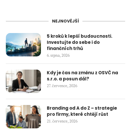
NEJNOVĚJŠÍ
5 kroků k lepší budoucnosti.
Investujte do sebe i do
finančních trhů
6. srpna, 2026
Kdy je čas na změnu z OSVČ na
s.r.o. a posun dál?
27. července, 2026
Branding od A do Z – strategie
pro firmy, které chtějí růst
21. července, 2026