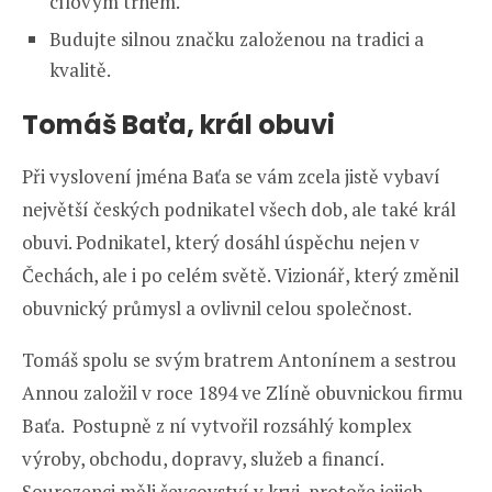
cílovým trhem.
Budujte silnou značku založenou na tradici a
kvalitě.
Tomáš Baťa, král obuvi
Při vyslovení jména Baťa se vám zcela jistě vybaví
největší českých podnikatel všech dob, ale také král
obuvi. Podnikatel, který dosáhl úspěchu nejen v
Čechách, ale i po celém světě. Vizionář, který změnil
obuvnický průmysl a ovlivnil celou společnost.
Tomáš spolu se svým bratrem Antonínem a sestrou
Annou založil v roce 1894 ve Zlíně obuvnickou firmu
Baťa. Postupně z ní vytvořil rozsáhlý komplex
výroby, obchodu, dopravy, služeb a financí.
Sourozenci měli ševcovství v krvi, protože jejich