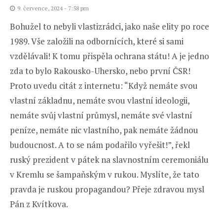
9. července, 2024 - 7:58 pm
Bohužel to nebyli vlastizrádci, jako naše elity po roce
1989. Vše založili na odbornících, které si sami
vzdělávali! K tomu přispěla ochrana státu! A je jedno
zda to bylo Rakousko-Uhersko, nebo první ČSR!
Proto uvedu citát z internetu: “Když nemáte svou
vlastní základnu, nemáte svou vlastní ideologii,
nemáte svůj vlastní průmysl, nemáte své vlastní
peníze, nemáte nic vlastního, pak nemáte žádnou
budoucnost. A to se nám podařilo vyřešit!”, řekl
ruský prezident v pátek na slavnostním ceremoniálu
v Kremlu se šampaňským v rukou. Myslíte, že tato
pravda je ruskou propagandou? Přeje zdravou mysl
Pán z Kvítkova.