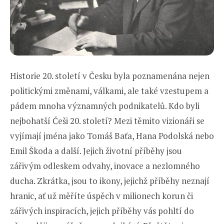
Historie 20. století v Česku byla poznamenána nejen
politickými změnami, válkami, ale také vzestupem a
pádem mnoha významných podnikatelů. Kdo byli
nejbohatší Češi 20. století? Mezi těmito vizionáři se
vyjímají jména jako Tomáš Baťa, Hana Podolská nebo
Emil Škoda a další. Jejich životní příběhy jsou
zářivým odleskem odvahy, inovace a nezlomného
ducha. Zkrátka, jsou to ikony, jejichž příběhy neznají
hranic, ať už měříte úspěch v milionech korun či
zářivých inspiracích, jejich příběhy vás pohltí do