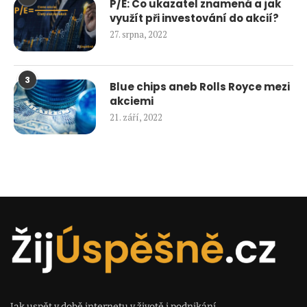
P/E: Co ukazatel znamená a jak
využít při investování do akcií?
27. srpna, 2022
3
Blue chips aneb Rolls Royce mezi
akciemi
21. září, 2022
Jak uspět v době internetu v životě i podnikání.