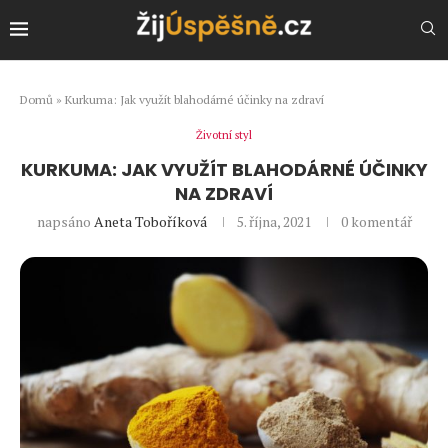
Domů
»
Kurkuma: Jak využít blahodárné účinky na zdraví
Životní styl
KURKUMA: JAK VYUŽÍT BLAHODÁRNÉ ÚČINKY
NA ZDRAVÍ
napsáno
Aneta Toboříková
5. října, 2021
0 komentář