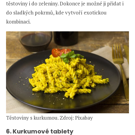
těstoviny i do zeleniny. Dokonce je možné ji přidat i
do sladkých pokrmů, kde vytvoří exotickou
kombinaci.
Těstoviny s kurkumou. Zdroj: Pixabay
6. Kurkumové tablety