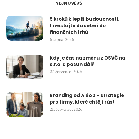
NEJNOVĚJŠÍ
5 kroků k lepší budoucnosti.
Investujte do sebe i do
finančních trhů
6. srpna, 2026
Kdy je čas na změnu z OSVČ na
s.r.o. a posun dál?
27. července, 2026
Branding od A do Z – strategie
pro firmy, které chtějí růst
21. července, 2026