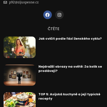
p92@zijuspesne.cz
ČTĚTE
Jak cvičit podle fází ženského cyklu?
Nejdražší obrazy na světě: Za kolik se
prodávají?
TOP 5: Asijská kuchyně a její typické
recepty