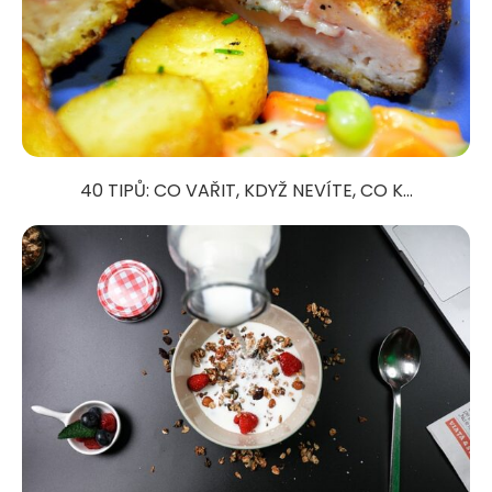
40 TIPŮ: CO VAŘIT, KDYŽ NEVÍTE, CO K...