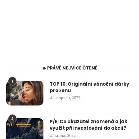
🔥 PRÁVĚ NEJVÍCE ČTENÉ
1
TOP 10: Originální vánoční dárky
pro ženu
4. listopadu, 2022
2
P/E: Co ukazatel znamená a jak
využít při investování do akcií?
27. srpna, 2022