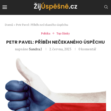
Domů
»
Petr Pavel: Příběh nečekaného úspěchu
Politika
Top články
PETR PAVEL: PŘÍBĚH NEČEKANÉHO ÚSPĚCHU
napsáno
Sandra.J
2. června, 2023
0 komentář