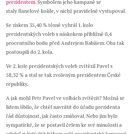
prezidentem
. Symbolem jeho kampaně se
staly flanelové košile, v nichž pravidelně vystupoval.
Se ziskem 35,40 % těsně vyhrál 1. kolo
prezidentských voleb s náskokem přibližně 0,4
procentního bodu před Andrejem Babišem. Oba tak
postoupili do 2. kola.
Ve 2. kole prezidentských voleb zvítězil Pavel s
58,32 % a stal se tak zvoleným prezidentem České
republiky.
A jak mohl Petr Pavel ve volbách zvítězit? Možná se
lidem líbilo, že chtěl navrátit do úřadu prezidenta
řád důstojnost, jak často zmiňoval. Nebo jim bylo
sympatické, že se postavil čelem ke své minulosti a
udržel si čistý štít během celé prezidentské kampaně.