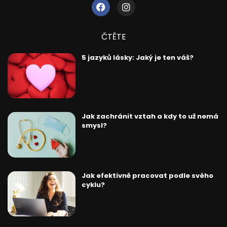
ČTĚTE
5 jazyků lásky: Jaký je ten váš?
Jak zachránit vztah a kdy to už nemá
smysl?
Jak efektivně pracovat podle svého
cyklu?