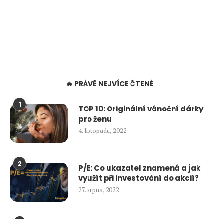
🔥 PRÁVĚ NEJVÍCE ČTENÉ
1
TOP 10: Originální vánoční dárky
pro ženu
4. listopadu, 2022
2
P/E: Co ukazatel znamená a jak
využít při investování do akcií?
27. srpna, 2022