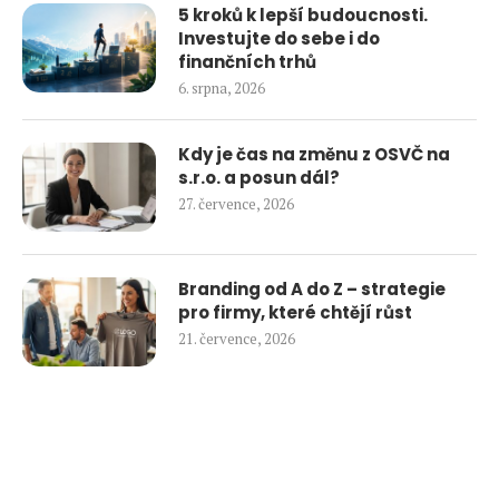
5 kroků k lepší budoucnosti.
Investujte do sebe i do
finančních trhů
6. srpna, 2026
Kdy je čas na změnu z OSVČ na
s.r.o. a posun dál?
27. července, 2026
Branding od A do Z – strategie
pro firmy, které chtějí růst
21. července, 2026