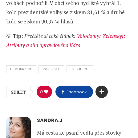
volbách podpořili. V obci svého bydliště vyhrál 1.
kolo prezidentské volby se ziskem 81,61 % a druhé
kolo se ziskem 90,97 % hlasů.
💡
Tip:
Přečtěte si také článek:
Volodomyr Zelenskyj:
Atributy a síla opravdového lídra
.
DEMOKRACIE
INSPIRACE
PREZIDENT
0
Facebook
SDÍLET
SANDRA.J
Má cesta ke psaní vedla přes stovky