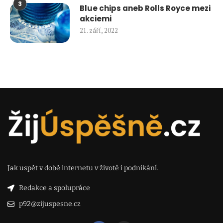
3
Blue chips aneb Rolls Royce mezi
akciemi
21. září, 2022
Jak uspět v době internetu v životě i podnikání.
Redakce a spolupráce
p92@zijuspesne.cz