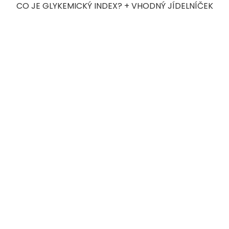
CO JE GLYKEMICKÝ INDEX? + VHODNÝ JÍDELNÍČEK