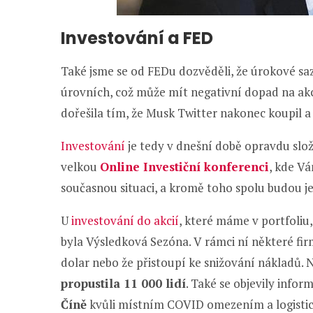
Investování a FED
Také jsme se od FEDu dozvěděli, že úrokové s
úrovních, což může mít negativní dopad na ak
dořešila tím, že Musk Twitter nakonec koupil 
Investování
je tedy v dnešní době opravdu slož
velkou
Online Investiční konferenci
, kde Vá
současnou situaci, a kromě toho spolu budou je
U
investování do akcií
, které máme v portfoliu
byla Výsledková Sezóna. V rámci ní některé fir
dolar nebo že přistoupí ke snižování nákladů. 
propustila 11 000 lidí
. Také se objevily info
Číně
kvůli místním COVID omezením a logistic