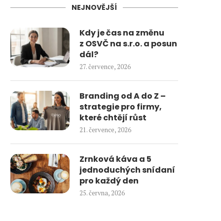
NEJNOVĚJŠÍ
Kdy je čas na změnu
z OSVČ na s.r.o. a posun
dál?
27. července, 2026
Branding od A do Z –
strategie pro firmy,
které chtějí růst
21. července, 2026
Zrnková káva a 5
jednoduchých snídaní
pro každý den
25. června, 2026