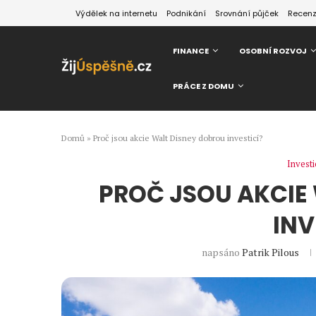
Výdělek na internetu
Podnikání
Srovnání půjček
Recen
FINANCE
OSOBNÍ ROZVOJ
PRÁCE Z DOMU
Domů
»
Proč jsou akcie Walt Disney dobrou investicí?
Investi
PROČ JSOU AKCIE
INV
napsáno
Patrik Pilous