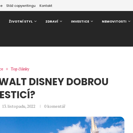
ze
Stáž copywritingu
Kontakt
ŽIVOTNÍ STYL
ZDRAVÍ
INVESTICE
NEMOVITOSTI
ce
Top články
 WALT DISNEY DOBROU
ESTICÍ?
13. listopadu, 2022
0 komentář