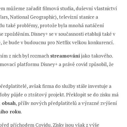
Sem můžeme zařadit filmová studia, duševní vlastnictví
rs, National Geographic), televizní stanice a
du také problémy, protože byla mnohá natáčení
 zpožděním. Disney+ se v současnosti etabluji také v
né, že bude v budoucnu pro Netflix velkou konkurencí.
edním z nich byl rozmach
streamování
jako takového.
amovací platformu Disney+ a právě covid způsobil, že
edplatitelé, avšak firma do služby stále investuje a
 doby půjde o ztrátový projekt. Překlopit se do zisku má
a obsah
, příliv nových předplatitelů a výrazné zvýšení
ího roku
.
 před příchodem Covidu. Zisky jsou však z výše