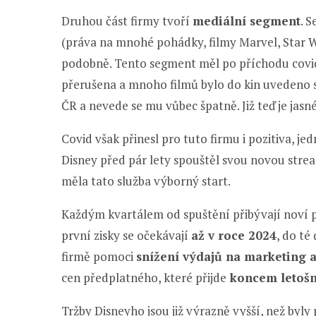
Druhou část firmy tvoří
mediální segment
. 
(práva na mnohé pohádky, filmy Marvel, Star Wa
podobně. Tento segment měl po příchodu covi
přerušena a mnoho filmů bylo do kin uvedeno se
ČR a nevede se mu vůbec špatně. Již teď je jas
Covid však přinesl pro tuto firmu i pozitiva, j
Disney před pár lety spouštěl svou novou stre
měla tato služba výborný start.
Každým kvartálem od spuštění přibývají noví př
první zisky se očekávají
až v roce 2024
, do té
firmě pomoci
snížení výdajů na marketing 
cen předplatného, ​​které přijde
koncem letošn
Tržby Disneyho jsou již výrazně vyšší, než byly