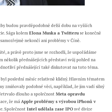
azby budou pravděpodobně delší dobu na vyšších
cie. Sága kolem
Elona Muska a Twitteru
se konečně
a samozřejmě nekončí ani problémy v Číně.
ité, a právě proto jsme se rozhodli, že uspořádáme
m několik přednášejících představí svůj pohled na
dnotliví přednášející také diskutovat na toto téma.
, byl poslední měsíc relativně klidný. Hlavním tématem
my zmiňovaly podobné věci, například, že jim vadí silný
Netrvalo dlouho a společnost
Meta opravdu
rmace, že má
Apple problémy s výrobou iPhonů v
e. Společnost
Intel udělala zase IPO
své divize