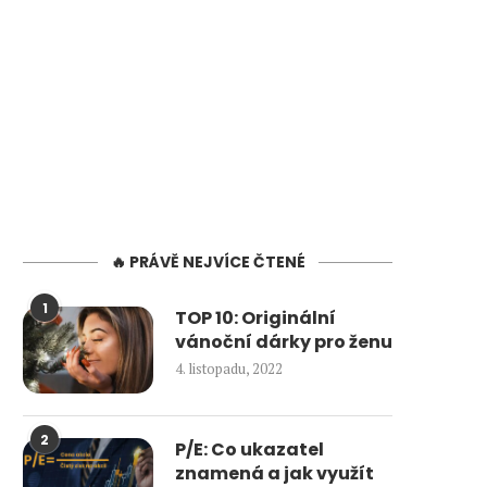
🔥 PRÁVĚ NEJVÍCE ČTENÉ
1
TOP 10: Originální
vánoční dárky pro ženu
4. listopadu, 2022
2
P/E: Co ukazatel
znamená a jak využít