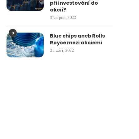
při investování do
akcií?
27. srpna, 2022
3
Blue chips aneb Rolls
Royce mezi akciemi
21. září, 2022