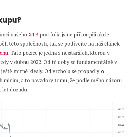
ákupu?
 rámci našeho
XTB
portfolia jsme přikoupili akcie
běh této společnosti, tak se podívejte na náš článek –
ěchu
. Tato pozice je jedna z nejstarších, kterou v
ledy v dubnu 2022. Od té doby se fundamentálně v
 ještě mírně klesly. Od vrcholu se propadly
o
ých minim, a to navzdory tomu, že podle mého názoru
 let dozadu.