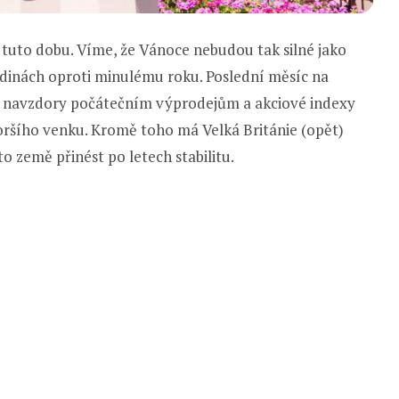
v tuto dobu. Víme, že Vánoce nebudou tak silné jako
ladinách oproti minulému roku. Poslední měsíc na
ní navzdory počátečním výprodejům a akciové indexy
oršího venku. Kromě toho má Velká Británie (opět)
to země přinést po letech stabilitu.