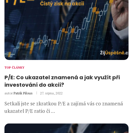
TOP ČLÁNKY
P/E: Co ukazatel znamená a jak využít při
investování do akcií?
autor
Patrik Pilous
27. srpna, 2022
Setkali jste se zkratkou P/E a zajímá vás co znamená
ukazatel P/E ratio či …