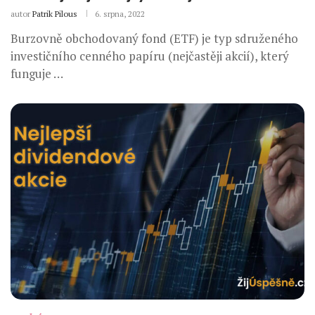
autor
Patrik Pilous
6. srpna, 2022
Burzovně obchodovaný fond (ETF) je typ sdruženého
investičního cenného papíru (nejčastěji akcií), který
funguje …