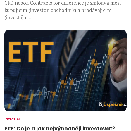
CFD neboli Contracts for difference je smlouva mezi
kupujícím (investor, obchodník) a prodávajícím
(investiční …
INVESTICE
ETF: Co je a jak nejvýhodněji investovat?