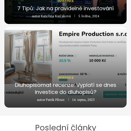
INVESTICE
7 Tipů: Jak na pravidelné investování
autor
Kateřina Korčáková
5. ledna, 2024
INVESTICE
Dluhopisomat recenze: Vyplatí se dnes
investice do dluhopisů?
autor
Patrik Pilous
14. srpna, 2023
Poslední články