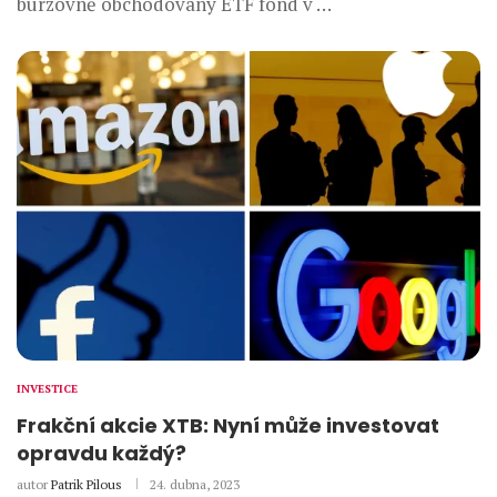
burzovně obchodovaný ETF fond v …
INVESTICE
Frakční akcie XTB: Nyní může investovat
opravdu každý?
autor
Patrik Pilous
24. dubna, 2023