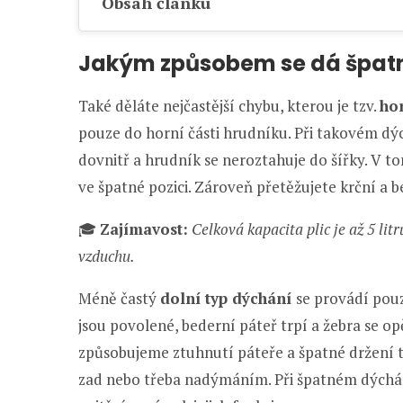
Obsah článku
Jakým způsobem se dá špat
Také děláte nejčastější chybu, kterou je tzv.
hor
pouze do horní části hrudníku. Při takovém dý
dovnitř a hrudník se neroztahuje do šířky. V t
ve špatné pozici. Zároveň přetěžujete krční a b
🎓
Zajímavost:
Celková kapacita plic je až 5 lit
vzduchu.
Méně častý
dolní typ dýchání
se provádí pouz
jsou povolené, bederní páteř trpí a žebra se
způsobujeme ztuhnutí páteře a špatné držení těl
zad nebo třeba nadýmáním. Při špatném dýchán