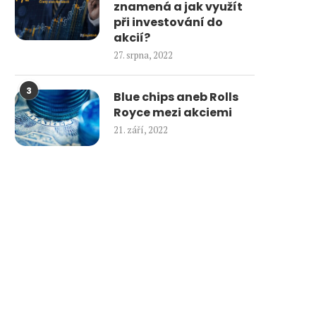
znamená a jak využít
při investování do
akcií?
27. srpna, 2022
3
Blue chips aneb Rolls
Royce mezi akciemi
21. září, 2022