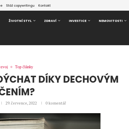
ze
Stáž copywritingu
Kontakt
ŽIVOTNÍ STYL
ZDRAVÍ
INVESTICE
NEMOVITOSTI
ozvoj
Top články
 DÝCHAT DÍKY DECHOVÝM
ČENÍM?
29. července, 2022
0 komentář