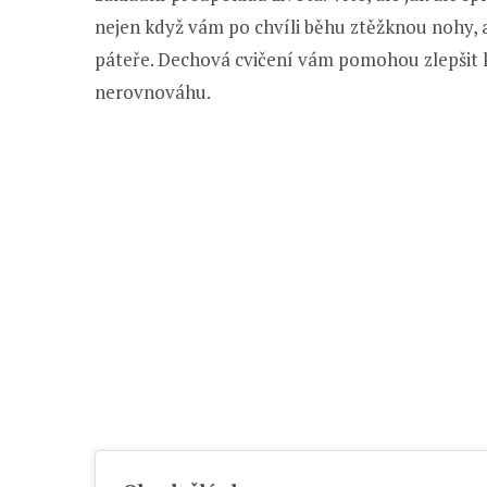
nejen když vám po chvíli běhu ztěžknou nohy, a
páteře. Dechová cvičení vám pomohou zlepšit k
nerovnováhu.