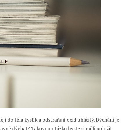
í do těla kyslík a odstraňují oxid uhličitý. Dýchání je
právně dýchat? Takovou otázku byste si měli položit