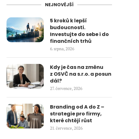
NEJNOVĚJŠÍ
5 kroků k lepší
budoucnosti.
Investujte do sebe i do
finančních trhů
6. srpna, 2026
Kdy je čas na změnu
z OSVČ na s.r.o. a posun
dál?
27. července, 2026
Branding od A do Z –
strategie pro firmy,
které chtějí růst
21. července, 2026