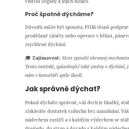
vnitřní orgány k jejich funkci.
Proč špatně dýcháme?
Důvodů může být spousta. Příliš těsná podprsen
prodělané záněty nebo operace v břišní, pánevn
zrychlené dýchání.
🎓
Zajímavost:
Stres spouští obranný mechanismus
Tento instinkt, způsobující také změny v dýchání, j
nám v kanceláři spíše škodí.
Jak správně dýchat?
Pokud dýcháte správně, váš dech je hladký, stab
získáváte dostatek vzduchu bez namáhání. Váš d
nádechem rozšíří a s každým výdechem se stáhne
dopředu, do stran a dozadu s každým nádeche