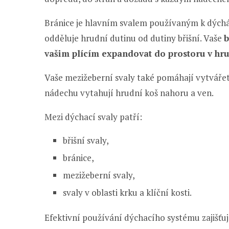
Bránice je hlavním svalem používaným k dýchání
odděluje hrudní dutinu od dutiny břišní. Vaše
b
vašim plícím expandovat do prostoru v hr
Vaše mezižeberní svaly také pomáhají vytvářet
nádechu vytahují hrudní koš nahoru a ven.
Mezi dýchací svaly patří:
břišní svaly,
bránice,
mezižeberní svaly,
svaly v oblasti krku a klíční kosti.
Efektivní používání dýchacího systému zajišť