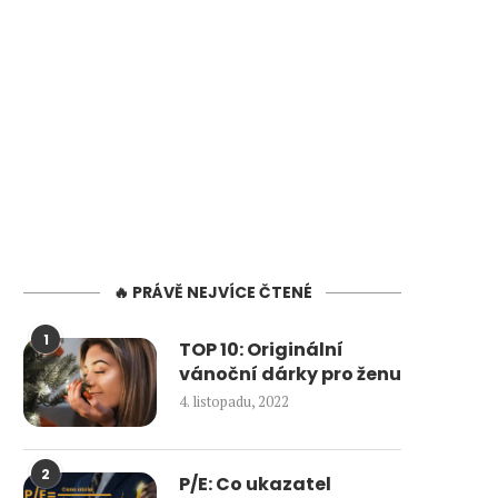
🔥 PRÁVĚ NEJVÍCE ČTENÉ
1
TOP 10: Originální
vánoční dárky pro ženu
4. listopadu, 2022
2
P/E: Co ukazatel