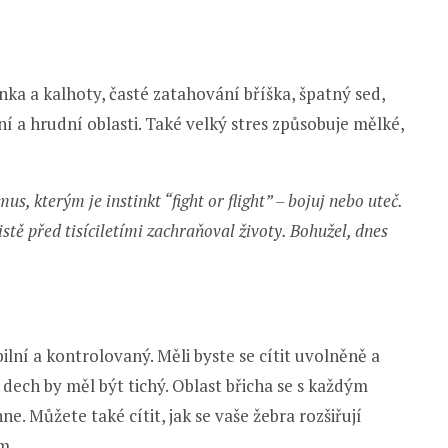
ka a kalhoty, časté zatahování bříška, špatný sed,
í a hrudní oblasti. Také velký stres způsobuje mělké,
, kterým je instinkt “fight or flight” – bojuj nebo uteč.
istě před tisíciletími zachraňoval životy. Bohužel, dnes
ilní a kontrolovaný. Měli byste se cítit uvolněně a
ech by měl být tichý. Oblast břicha se s každým
. Můžete také cítit, jak se vaše žebra rozšiřují
m.