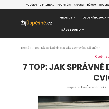
Výdělek na internetu
Podnikání
Srovnání půjček
Recen
FINANCE
OSOBNÍ ROZVOJ
PRÁCE Z DOMU
Domů
»
7 Top: Jak správně dýchat díky dechovým cvičením?
Osobní r
7 TOP: JAK SPRÁVNĚ
CVI
napsáno
Iva Černohorská