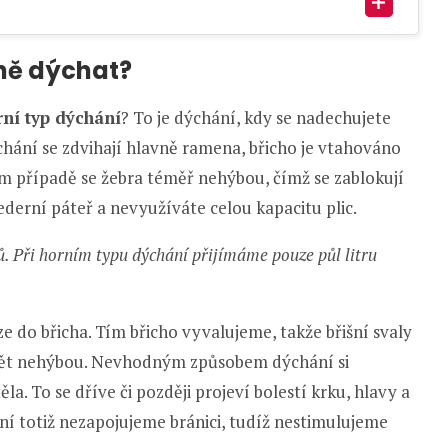
ně dýchat?
ní typ dýchání
? To je dýchání, kdy se nadechujete
chání se zdvihají hlavně ramena, břicho je vtahováno
om případě se žebra téměř nehýbou, čímž se zablokují
ederní páteř a nevyužíváte celou kapacitu plic.
rů. Při horním typu dýchání přijímáme pouze půl litru
e do břicha. Tím břicho vyvalujeme, takže břišní svaly
 opět nehýbou. Nevhodným způsobem dýchání si
a. To se dříve či později projeví bolestí krku, hlavy a
í totiž nezapojujeme bránici, tudíž nestimulujeme