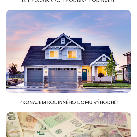
12 TIPŮ: JAK ZAČÍT PODNIKAT OD NULY?
PRONÁJEM RODINNÉHO DOMU VÝHODNĚ!