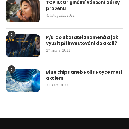
TOP 10: Originální vánoční dárky
pro ženu
4. listopadu, 2022
2
P/E: Co ukazatel znamená a jak
využít při investování do akcií?
27. srpna, 2022
3
Blue chips aneb Rolls Royce mezi
akciemi
21. září, 2022