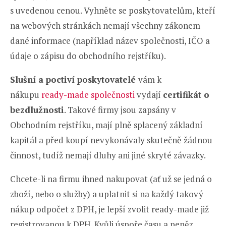
s uvedenou cenou. Vyhněte se poskytovatelům, kteří
na webových stránkách nemají všechny zákonem
dané informace (například název společnosti, IČO a
údaje o zápisu do obchodního rejstříku).
Slušní a poctiví poskytovatelé
vám k
nákupu
ready-made společnosti
vydají
certifikát o
bezdlužnosti
. Takové firmy jsou zapsány v
Obchodním rejstříku, mají plně splacený základní
kapitál a před koupí nevykonávaly skutečně žádnou
činnost, tudíž nemají dluhy ani jiné skryté závazky.
Chcete-li na firmu ihned nakupovat (ať už se jedná o
zboží, nebo o služby) a uplatnit si na každý takový
nákup odpočet z DPH, je lepší zvolit ready-made již
registrovanou k DPH. Kvůli úspoře času a peněz.