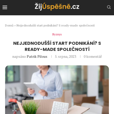
Domů
»
Nejjednodušší start podnikání? S ready-made společností
Byznys
NEJJEDNODUŠŠÍ START PODNIKÁNÍ? S
READY-MADE SPOLEČNOSTÍ
napsáno
Patrik Pilous
5. srpna, 2023
0 komentář