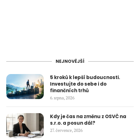
NEJNOVĚJŠÍ
5 kroků k lepší budoucnosti.
Investujte do sebe i do
finančních trhů
6. srpna, 2026
Kdy je čas na změnu z OSVČ na
s.r.o. a posun dál?
27. července, 2026