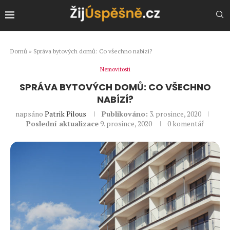
Domů
»
Správa bytových domů: Co všechno nabízí?
Nemovitosti
SPRÁVA BYTOVÝCH DOMŮ: CO VŠECHNO
NABÍZÍ?
napsáno
Patrik Pilous
Publikováno:
3. prosince, 2020
Poslední aktualizace
9. prosince, 2020
0 komentář