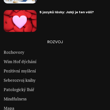
5 jazyků lásky: Jaký je ten váš?
ROZVOJ
Rozhovory
Wim Hof dýchání
Pozitivní myšlení
Seberozvoj knihy
Patologický lhář
Mindfulness
Mapa