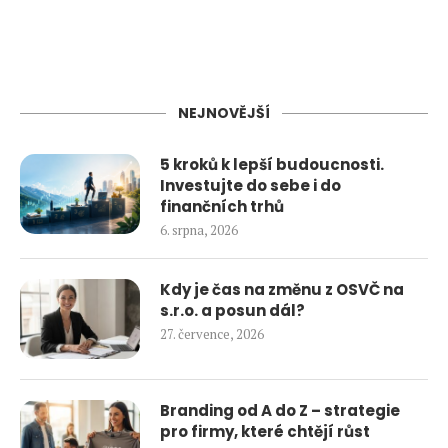
NEJNOVĚJŠÍ
5 kroků k lepší budoucnosti.
Investujte do sebe i do
finančních trhů
6. srpna, 2026
Kdy je čas na změnu z OSVČ na
s.r.o. a posun dál?
27. července, 2026
Branding od A do Z – strategie
pro firmy, které chtějí růst