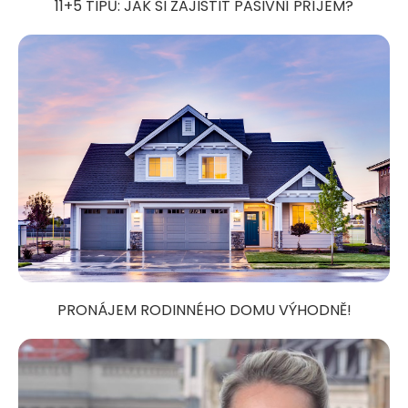
11+5 TIPŮ: JAK SI ZAJISTIT PASIVNÍ PŘÍJEM?
PRONÁJEM RODINNÉHO DOMU VÝHODNĚ!