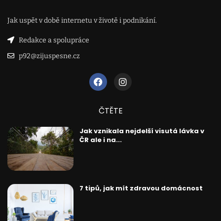
Jak uspět v době internetu v životě i podnikání.
Redakce a spolupráce
p92@zijuspesne.cz
ČTĚTE
Jak vznikala nejdelší visutá lávka v
ČR ale i na...
7 tipů, jak mít zdravou domácnost