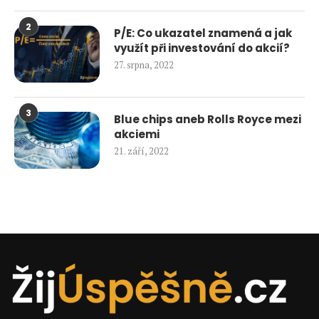
2
P/E: Co ukazatel znamená a jak
využít při investování do akcií?
27. srpna, 2022
3
Blue chips aneb Rolls Royce mezi
akciemi
21. září, 2022