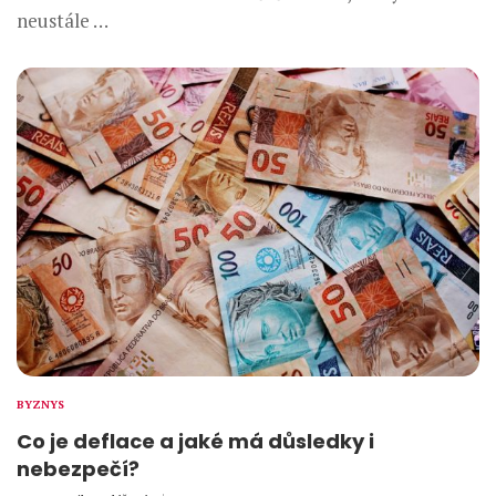
neustále …
BYZNYS
Co je deflace a jaké má důsledky i
nebezpečí?