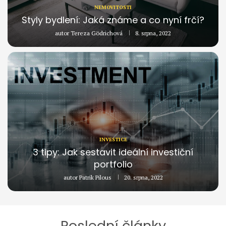
NEMOVITOSTI
Styly bydlení: Jaká známe a co nyní frčí?
autor
Tereza Gödrichová
8. srpna, 2022
INVESTICE
3 tipy: Jak sestavit ideální investiční
portfolio
autor
Patrik Pilous
20. srpna, 2022
Poslední články