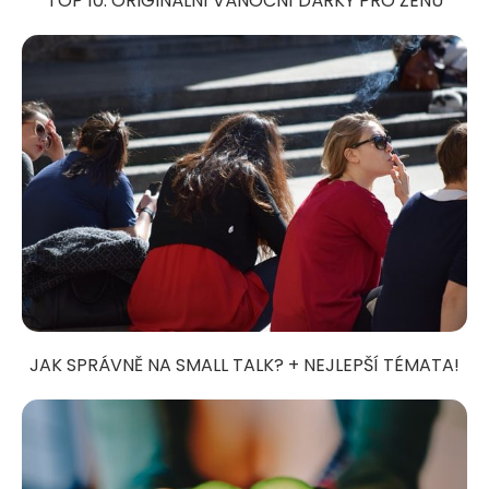
TOP 10: ORIGINÁLNÍ VÁNOČNÍ DÁRKY PRO ŽENU
JAK SPRÁVNĚ NA SMALL TALK? + NEJLEPŠÍ TÉMATA!