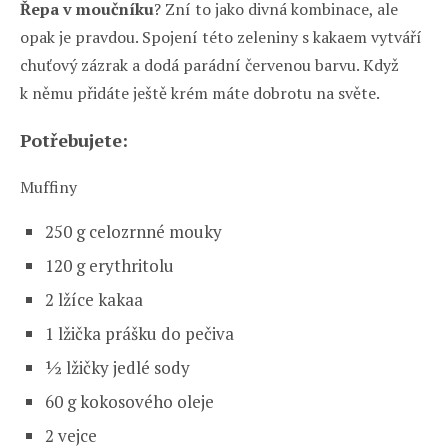
Řepa v moučníku
? Zní to jako divná kombinace, ale
opak je pravdou. Spojení této zeleniny s kakaem vytváří
chuťový zázrak a dodá parádní červenou barvu. Když
k němu přidáte ještě krém máte dobrotu na světe.
Potřebujete:
Muffiny
250 g celozrnné mouky
120 g erythritolu
2 lžíce kakaa
1 lžička prášku do pečiva
½ lžičky jedlé sody
60 g kokosového oleje
2 vejce