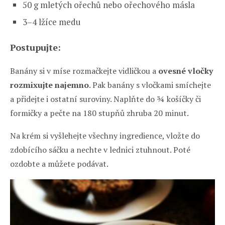
50 g mletých ořechů nebo ořechového másla
3–4 lžíce medu
Postupujte:
Banány si v míse rozmačkejte vidličkou a
ovesné vločky
rozmixujte najemno
. Pak banány s vločkami smíchejte
a přidejte i ostatní suroviny. Naplňte do ¾ košíčky či
formičky a pečte na 180 stupňů zhruba 20 minut.
Na krém si vyšlehejte všechny ingredience, vložte do
zdobícího sáčku a nechte v lednici ztuhnout. Poté
ozdobte a můžete podávat.