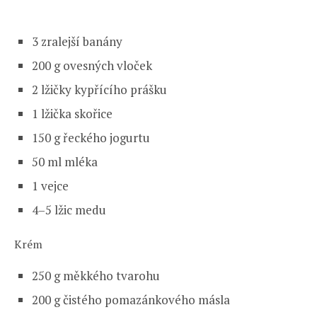
3 zralejší banány
200 g ovesných vloček
2 lžičky kypřícího prášku
1 lžička skořice
150 g řeckého jogurtu
50 ml mléka
1 vejce
4–5 lžic medu
Krém
250 g měkkého tvarohu
200 g čistého pomazánkového másla