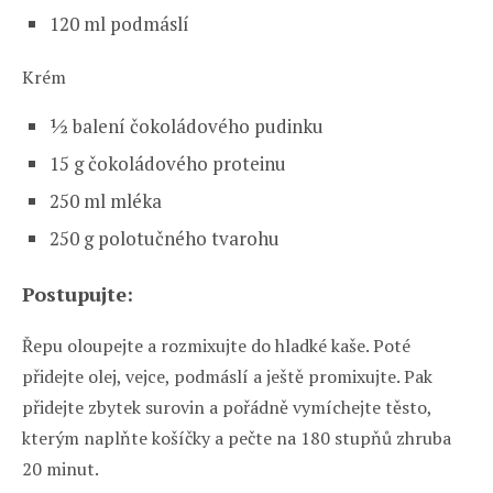
120 ml podmáslí
Krém
½ balení čokoládového pudinku
15 g čokoládového proteinu
250 ml mléka
250 g polotučného tvarohu
Postupujte:
Řepu oloupejte a rozmixujte do hladké kaše. Poté
přidejte olej, vejce, podmáslí a ještě promixujte. Pak
přidejte zbytek surovin a pořádně vymíchejte těsto,
kterým naplňte košíčky a pečte na 180 stupňů zhruba
20 minut.