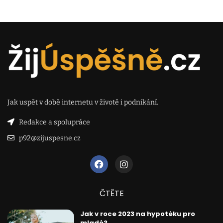
Jak uspět v době internetu v životě i podnikání.
Redakce a spolupráce
p92@zijuspesne.cz
ČTĚTE
Jak v roce 2023 na hypotéku pro
mladé?