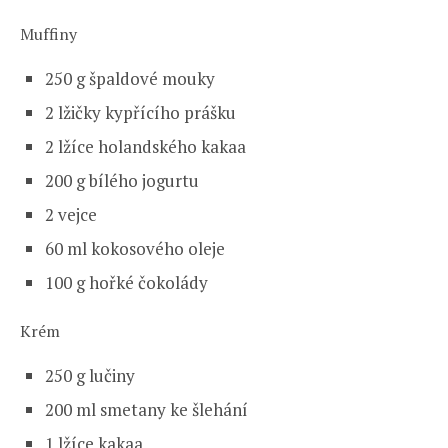
Muffiny
250 g špaldové mouky
2 lžičky kypřícího prášku
2 lžíce holandského kakaa
200 g bílého jogurtu
2 vejce
60 ml kokosového oleje
100 g hořké čokolády
Krém
250 g lučiny
200 ml smetany ke šlehání
1 lžíce kakaa