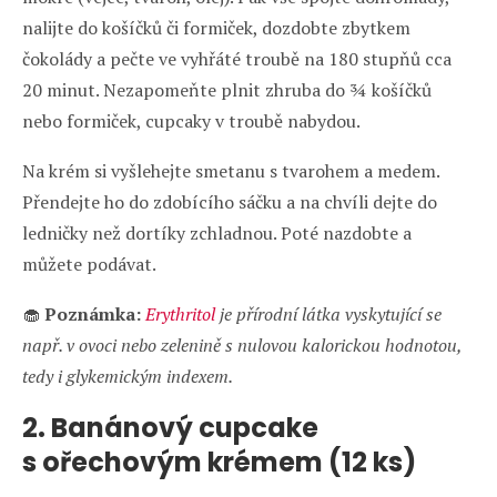
nalijte do košíčků či formiček, dozdobte zbytkem
čokolády a pečte ve vyhřáté troubě na 180 stupňů cca
20 minut. Nezapomeňte plnit zhruba do ¾ košíčků
nebo formiček, cupcaky v troubě nabydou.
Na krém si vyšlehejte smetanu s tvarohem a medem.
Přendejte ho do zdobícího sáčku a na chvíli dejte do
ledničky než dortíky zchladnou. Poté nazdobte a
můžete podávat.
🧁
Poznámka:
Erythritol
je přírodní látka vyskytující se
např. v ovoci nebo zelenině s nulovou kalorickou hodnotou,
tedy i glykemickým indexem.
2. Banánový cupcake
s ořechovým krémem (12 ks)