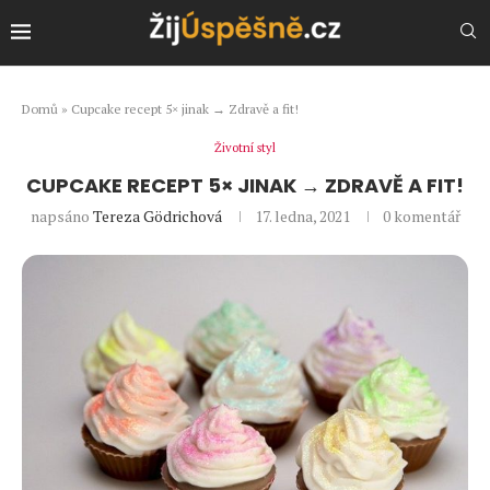
Domů
»
Cupcake recept 5× jinak → Zdravě a fit!
Životní styl
CUPCAKE RECEPT 5× JINAK → ZDRAVĚ A FIT!
napsáno
Tereza Gödrichová
17. ledna, 2021
0 komentář