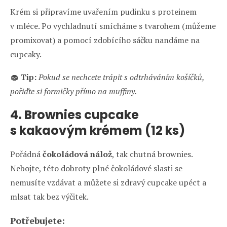
Krém si připravíme uvařením pudinku s proteinem
v mléce. Po vychladnutí smícháme s tvarohem (můžeme
promixovat) a pomocí zdobícího sáčku nandáme na
cupcaky.
🧁
Tip:
Pokud se nechcete trápit s odtrháváním košíčků,
pořiďte si formičky přímo na muffiny.
4. Brownies cupcake
s kakaovým krémem (12 ks)
Pořádná
čokoládová nálož
, tak chutná brownies.
Nebojte, této dobroty plné čokoládové slasti se
nemusíte vzdávat a můžete si zdravý cupcake upéct a
mlsat tak bez výčitek.
Potřebujete: