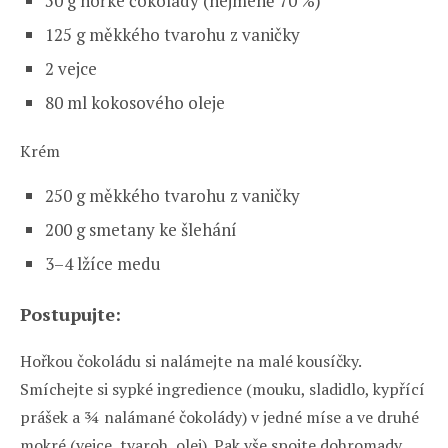
50 g hořké čokolády (nejméně 70 %)
125 g měkkého tvarohu z vaničky
2 vejce
80 ml kokosového oleje
Krém
250 g měkkého tvarohu z vaničky
200 g smetany ke šlehání
3–4 lžíce medu
Postupujte:
Hořkou čokoládu si nalámejte na malé kousíčky.
Smíchejte si sypké ingredience (mouku, sladidlo, kypřící
prášek a ¾ nalámané čokolády) v jedné míse a ve druhé
mokré (vejce, tvaroh, olej). Pak vše spojte dohromady,