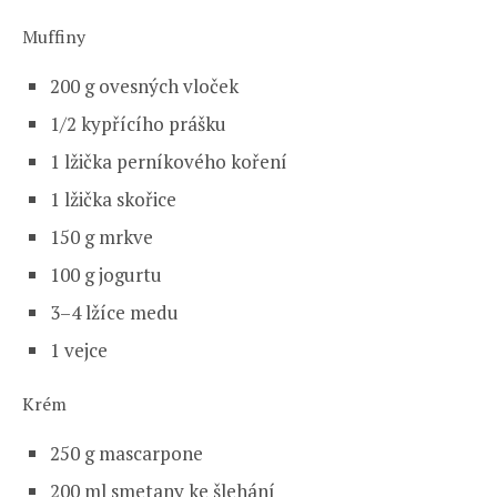
Muffiny
200 g ovesných vloček
1/2 kypřícího prášku
1 lžička perníkového koření
1 lžička skořice
150 g mrkve
100 g jogurtu
3–4 lžíce medu
1 vejce
Krém
250 g mascarpone
200 ml smetany ke šlehání