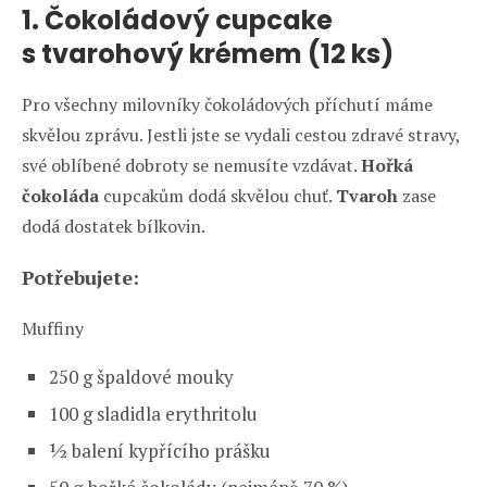
1. Čokoládový cupcake
s tvarohový krémem (12 ks)
Pro všechny milovníky čokoládových příchutí máme
skvělou zprávu. Jestli jste se vydali cestou zdravé stravy,
své oblíbené dobroty se nemusíte vzdávat.
Hořká
čokoláda
cupcakům dodá skvělou chuť.
Tvaroh
zase
dodá dostatek bílkovin.
Potřebujete:
Muffiny
250 g špaldové mouky
100 g sladidla erythritolu
½ balení kypřícího prášku