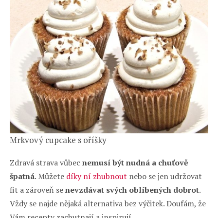
Mrkvový cupcake s oříšky
Zdravá strava vůbec
nemusí být nudná a chuťově
špatná
. Můžete
díky ní zhubnout
nebo se jen udržovat
fit a zároveň se
nevzdávat svých oblíbených dobrot
.
Vždy se najde nějaká alternativa bez výčitek. Doufám, že
Vám recepty zachutnají a inspirují.