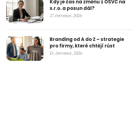
Kdy je čas na změnu z OSVČ na
s.r.o. a posun dál?
27. července, 2026
Branding od A do Z – strategie
pro firmy, které chtějí růst
21. července, 2026