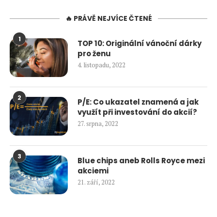
🔥 PRÁVĚ NEJVÍCE ČTENÉ
1
TOP 10: Originální vánoční dárky
pro ženu
4. listopadu, 2022
2
P/E: Co ukazatel znamená a jak
využít při investování do akcií?
27. srpna, 2022
3
Blue chips aneb Rolls Royce mezi
akciemi
21. září, 2022