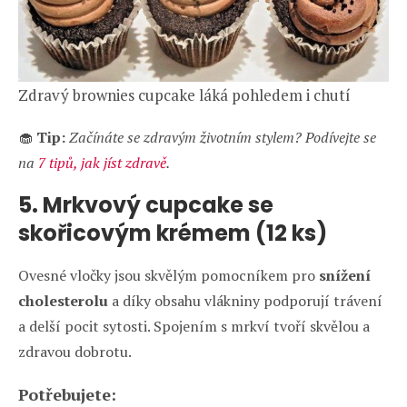
Zdravý brownies cupcake láká pohledem i chutí
🧁
Tip:
Začínáte se zdravým životním stylem? Podívejte se
na
7 tipů, jak jíst zdravě
.
5. Mrkvový cupcake se
skořicovým krémem (12 ks)
Ovesné vločky jsou skvělým pomocníkem pro
snížení
cholesterolu
a díky obsahu vlákniny podporují trávení
a delší pocit sytosti. Spojením s mrkví tvoří skvělou a
zdravou dobrotu.
Potřebujete: