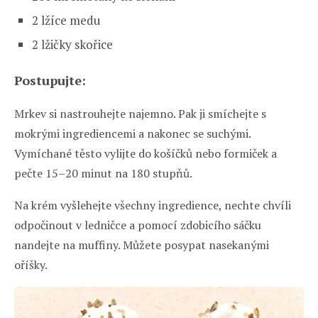
2 lžíce medu
2 lžičky skořice
Postupujte:
Mrkev si nastrouhejte najemno. Pak ji smíchejte s
mokrými ingrediencemi a nakonec se suchými.
Vymíchané těsto vylijte do košíčků nebo formiček a
pečte 15–20 minut na 180 stupňů.
Na krém vyšlehejte všechny ingredience, nechte chvíli
odpočinout v ledničce a pomocí zdobicího sáčku
nandejte na muffiny. Můžete posypat nasekanými
oříšky.