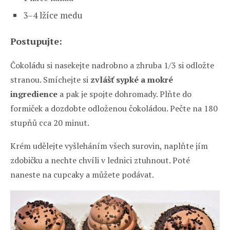
3–4 lžíce medu
Postupujte:
Čokoládu si nasekejte nadrobno a zhruba 1/3 si odložte
stranou. Smíchejte si
zvlášť sypké a mokré
ingredience
a pak je spojte dohromady. Plňte do
formiček a dozdobte odloženou čokoládou. Pečte na 180
stupňů cca 20 minut.
Krém udělejte vyšleháním všech surovin, naplňte jím
zdobičku a nechte chvíli v lednici ztuhnout. Poté
naneste na cupcaky a můžete podávat.