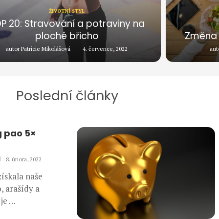
ŽIVOTNÍ STYL
P 20: Stravování a potraviny na
ploché břicho
Změna 
autor
Patricie Mikolášová
4. července, 2022
aut
Poslední články
 pao 5×
8. února, 2022
získala naše
, arašídy a
 je …