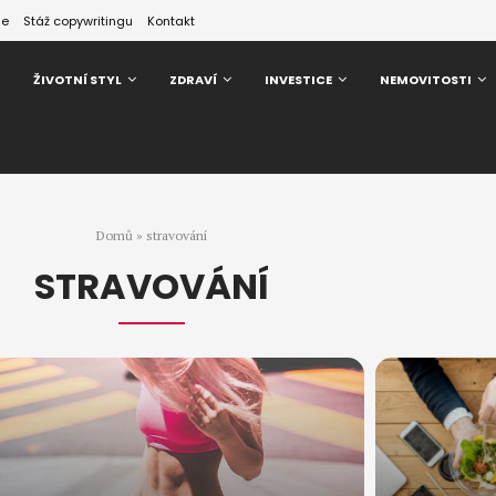
ze
Stáž copywritingu
Kontakt
ŽIVOTNÍ STYL
ZDRAVÍ
INVESTICE
NEMOVITOSTI
Domů
»
stravování
STRAVOVÁNÍ