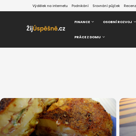
Výdělek na internetu
Podnikání
Srovnání půjček
Recen
FINANCE
OSOBNÍ ROZVOJ
PRÁCE Z DOMU