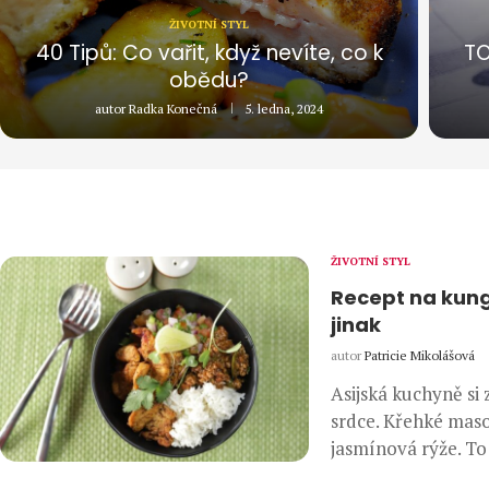
ŽIVOTNÍ STYL
40 Tipů: Co vařit, když nevíte, co k
TO
obědu?
autor
Radka Konečná
5. ledna, 2024
ŽIVOTNÍ STYL
Recept na kung
jinak
autor
Patricie Mikolášová
Asijská kuchyně si 
srdce. Křehké maso
jasmínová rýže. To