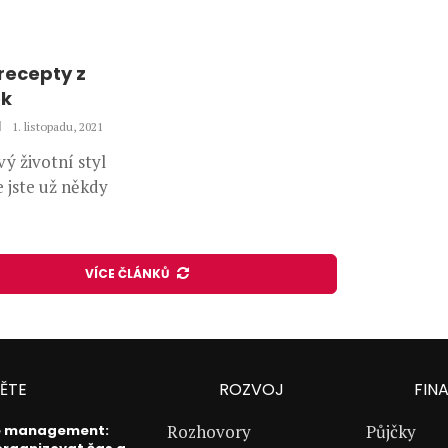
 recepty z
ek
1. listopadu, 2021
ý životní styl
e jste už někdy
VÍCE ČLÁNKŮ
ĚTE
ROZVOJ
FIN
Rozhovory
Půjčky
e management: