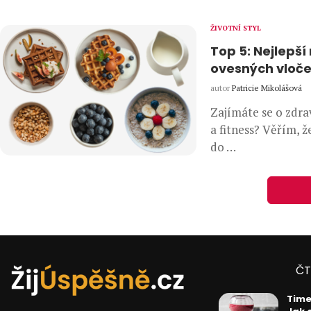
ŽIVOTNÍ STYL
Top 5: Nejlepší
ovesných vloč
autor
Patricie Mikolášová
Zajímáte se o zdrav
a fitness? Věřím, ž
do …
ČT
Tim