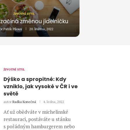
ŽIVOTNÍ STYL
začíná změnou jídelníčku
or
Patrik Pilous
20. května, 2022
ŽIVOTNÍ STYL
Dýško a spropitné: Kdy
vzniklo, jak vysoké v ČR i ve
světě
autor
Radka Konečná
4. ledna, 2022
Ať už obědváte v michelinské
restauraci, postáváte u stánku
s pořádným hamburgerem nebo