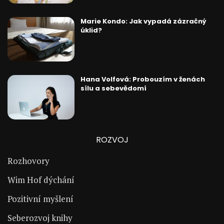
Marie Kondo: Jak vypadá zázračný
úklid?
Hana Volfová: Probouzím v ženách
sílu a sebevědomí
ROZVOJ
Rozhovory
Wim Hof dýchání
Pozitivní myšlení
Seberozvoj knihy