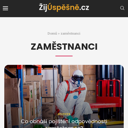
Domů
»
zaměstnanci
ZAMĚSTNANCI
BYZNYS
Co obnáší pojištění odpovědnosti