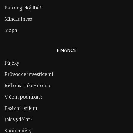
Patologický lhář
Mindfulness
Mapa
FINANCE
Půjčky
Průvodce investicemi
Rekonstrukce domu
V čem podnikat?
Pasivní příjem
Jak vydělat?
Spořicí účty