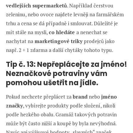
vedlejších supermarketů
. Například čerstvou
zeleninu, nebo ovoce najdete levněji na farmářském
trhu a cena se dá případně i smlouvat. Důležité je
mít stále na mysli,
co hledáte
a nenechat se
nachytat na
marketingové triky
prodejců jako
např. 2 + 1 zdarma a další chytáky tohoto typu.
Tip č. 13: Nepřeplácejte za jméno
!
Neznačkové potraviny vám
pomohou ušetřit na jídle.
Pokud nechcete přeplácet za
brand
nebo
jméno
značky
, vybírejte produkty podle složení, nikoli
podle hezkého obalu. Gramáž takových potravin
může být často nižší a koupě by byla nevýhodná.
Navíc ani výživové hodnoty „slavných“ značek