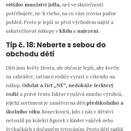
většího množství jídla,
než ve skutečnosti
potřebujete, ne-li všeho, na co vám zrovna padne
pohled. Proto je lepší se před východem najíst a
uskutečňovat nákupy v
klidu
a
najezení
.
Tip č. 18:
Neberte s sebou do
obchodu děti
Děti jsou květy života, ale občas je lepší, aby kvetly
na zahrádce, zatímco rodiče vyrazí o víkendu na
nákup.
Odolat a říct „NE”, nedokáže leckterý
rodič
a právě tento faktor využívá mnoho výrobců,
jejichž sortiment je zaměřen na děti
předškolního a
školního věku
. Koneckonců, kdo z nás v dětství
netoužil po kolekci figurek z kinder vajíček nebo
žvýkačkách s dočasným tetováním. Proto děti raději