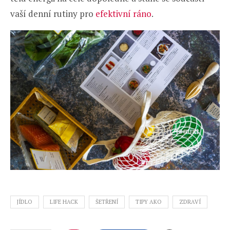
vaší denní rutiny pro
efektivní ráno
.
JÍDLO
LIFE HACK
ŠETŘENÍ
TIPY AKO
ZDRAVÍ