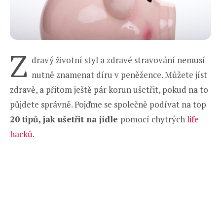
Z
dravý životní styl a zdravé stravování nemusí
nutně znamenat díru v peněžence. Můžete jíst
zdravě, a přitom ještě pár korun ušetřit, pokud na to
půjdete správně. Pojďme se společně podívat na top
20 tipů, jak ušetřit na jídle
pomocí chytrých
life
hacků
.