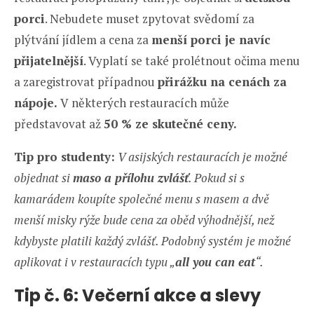
porci
. Nebudete muset zpytovat svědomí za
plýtvání jídlem a cena za
menší porci je navíc
přijatelnější
. Vyplatí se také prolétnout očima menu
a zaregistrovat případnou
přirážku na cenách za
nápoje.
V některých restauracích může
představovat až
50 % ze skutečné ceny.
Tip pro studenty:
V asijských restauracích je možné
objednat si
maso a přílohu zvlášť
. Pokud si s
kamarádem koupíte společné menu s masem a dvě
menší misky rýže bude cena za oběd výhodnější, než
kdybyste platili každý zvlášť. Podobný systém je možné
aplikovat i v restauracích typu „
all you can eat
“.
Tip č. 6: Večerní akce a slevy