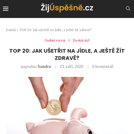
Domů
»
TOP 20: Jak ušetřit na jídle, a ještě žít zdravě?
Osobní rozvoj
Životní styl
TOP 20: JAK UŠETŘIT NA JÍDLE, A JEŠTĚ ŽÍT
ZDRAVĚ?
napsáno
Sandra
23. září, 2020
0 komentář