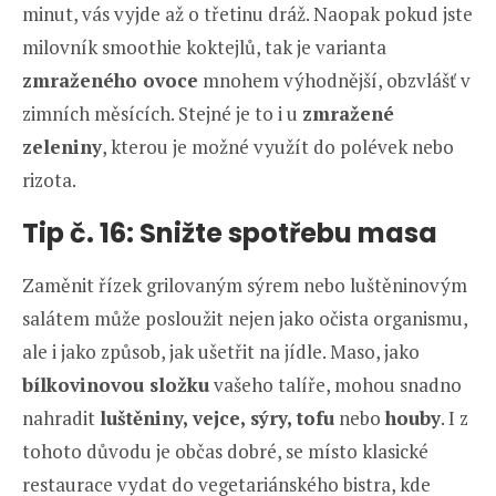
minut, vás vyjde až o třetinu dráž. Naopak pokud jste
milovník smoothie koktejlů, tak je varianta
zmraženého ovoce
mnohem výhodnější, obzvlášť v
zimních měsících. Stejné je to i u
zmražené
zeleniny
, kterou je možné využít do polévek nebo
rizota.
Tip č. 16:
Snižte spotřebu masa
Zaměnit řízek grilovaným sýrem nebo luštěninovým
salátem může posloužit nejen jako očista organismu,
ale i jako způsob, jak ušetřit na jídle. Maso, jako
bílkovinovou složku
vašeho talíře, mohou snadno
nahradit
luštěniny, vejce, sýry, tofu
nebo
houby
. I z
tohoto důvodu je občas dobré, se místo klasické
restaurace vydat do vegetariánského bistra, kde