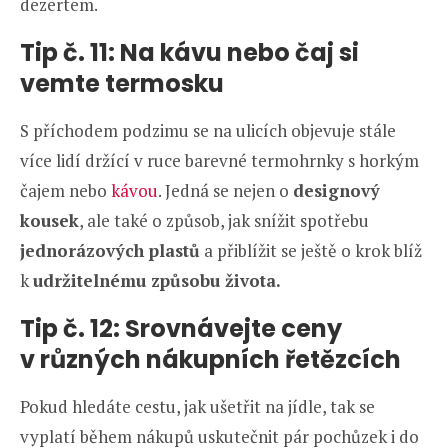
dezertem.
Tip č. 11: Na kávu nebo čaj si
vemte termosku
S příchodem podzimu se na ulicích objevuje stále
více lidí držící v ruce barevné termohrnky s horkým
čajem nebo
kávou
. Jedná se nejen o
designový
kousek
, ale také o způsob, jak snížit spotřebu
jednorázových plastů
a přiblížit se ještě o krok blíž
k
udržitelnému způsobu života.
Tip č. 12: Srovnávejte ceny
v různých nákupních řetězcích
Pokud hledáte cestu, jak ušetřit na jídle, tak se
vyplatí během nákupů uskutečnit pár pochůzek i do