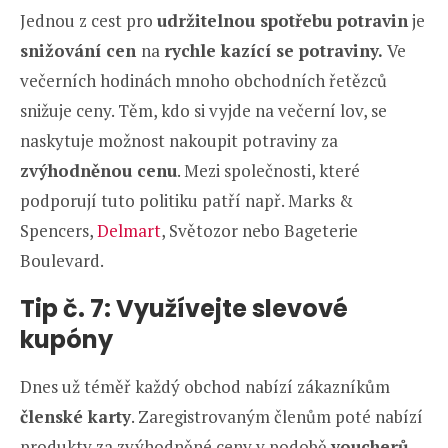
Jednou z cest pro
udržitelnou spotřebu potravin
je
snižování cen
na
rychle kazící se potraviny.
Ve
večerních hodinách mnoho obchodních řetězců
snižuje ceny. Těm, kdo si vyjde na večerní lov, se
naskytuje možnost nakoupit potraviny za
zvýhodněnou cenu
. Mezi společnosti, které
podporují tuto politiku patří např. Marks &
Spencers,
Delmart
, Světozor nebo Bageterie
Boulevard.
Tip č. 7: Využívejte slevové
kupóny
Dnes už téměř každý obchod nabízí zákazníkům
členské karty
. Zaregistrovaným členům poté nabízí
produkty za zvýhodněné ceny v podobě
voucherů