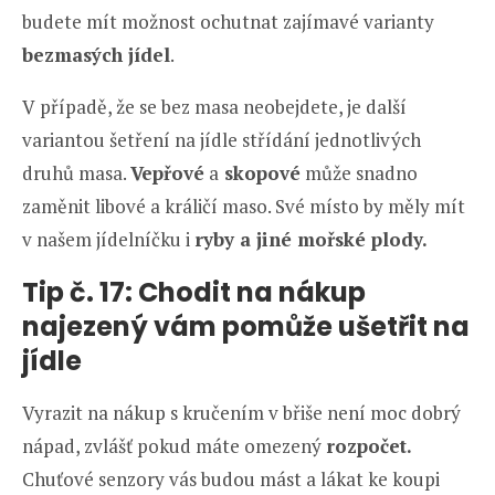
budete mít možnost ochutnat zajímavé varianty
bezmasých jídel
.
V případě, že se bez masa neobejdete, je další
variantou šetření na jídle střídání jednotlivých
druhů masa.
Vepřové
a
skopové
může snadno
zaměnit libové a králičí maso. Své místo by měly mít
v našem jídelníčku i
ryby a jiné mořské plody.
Tip č. 17:
Chodit na nákup
najezený vám pomůže ušetřit na
jídle
Vyrazit na nákup s kručením v břiše není moc dobrý
nápad, zvlášť pokud máte omezený
rozpočet.
Chuťové senzory vás budou mást a lákat ke koupi