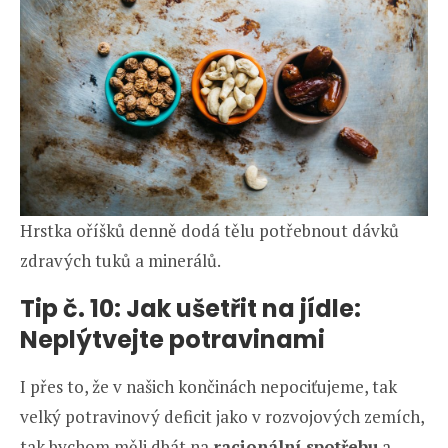
Hrstka oříšků denně dodá tělu potřebnout dávků
zdravých tuků a minerálů.
Tip č. 10: Jak ušetřit na jídle:
Neplýtvejte potravinami
I přes to, že v našich končinách nepociťujeme, tak
velký potravinový deficit jako v rozvojových zemích,
tak bychom měli dbát na
racionální spotřebu
a