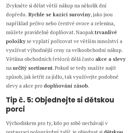
Zvykněte si dělat větší nákup na několik dní
dopředu.
Rychle se kazící suroviny
, jako jsou
například pečivo nebo čerstvé ovoce a zelenina,
můžete pravidelně doplňovat. Naopak
trvanlivé
položky
se vyplatí pořizovat ve větším množství a
využívat výhodnější ceny za velkoobchodní nákup.
Většina obchodních řetězců dělá často
akce a slevy
na
určitý sortiment
. Pokud se tedy snažíte najít
způsob, jak šetřit za jídlo, tak využívejte podobné
slevy a akce pro
doplňování zásob
.
Tip č.
5
: Objednejte si dětskou
porci
Východiskem pro ty, kdo po sobě nechávají v
restauraci poloprázdný talíř, je objednat si
dětskou