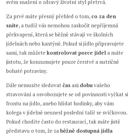
svém snažení o zdravý životní styl přetrvá.
Za prvé máte přesný přehled o tom,
co za den
sníte
, a tudíž vás nemohou zaskočit nepříjemná
překvapení, která se běžně stávají ve školních
jídelnách nebo kantýně. Pokud si jídlo připravujete
sami, tak můžete
kontrolovat porce jídel
a máte
jistotu, že konzumujete pouze čerstvé a nutričně
bohaté potraviny.
Dále nemusíte sledovat
čas
ani
dobu
vašeho
stravování a osvobozujete se od povinnosti vyčkat si
frontu na jídlo, anebo hlídat hodinky, aby vám
kolega v jídelně neunesl poslední talíř se svíčkovou.
Pokud chodíte často do restaurací, tak máte jistě
představu o tom, že za
běžně dostupná jídla