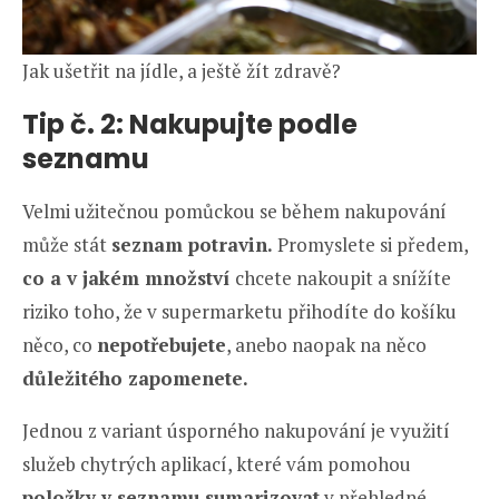
Jak ušetřit na jídle, a ještě žít zdravě?
Tip č. 2: Nakupujte podle
seznamu
Velmi užitečnou pomůckou se během nakupování
může stát
seznam potravin.
Promyslete si předem,
co a v jakém množství
chcete nakoupit a snížíte
riziko toho, že v supermarketu přihodíte do košíku
něco, co
nepotřebujete
, anebo naopak na něco
důležitého zapomenete.
Jednou z variant úsporného nakupování je využití
služeb chytrých aplikací, které vám pomohou
položky v seznamu sumarizovat
v přehledné