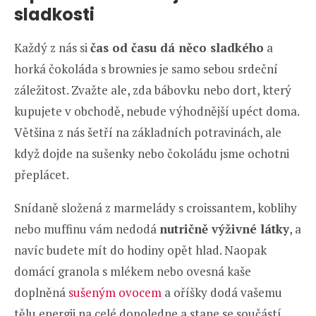
sladkosti
Každý z nás si
čas od času dá něco sladkého
a
horká čokoláda s brownies je samo sebou srdeční
záležitost. Zvažte ale, zda bábovku nebo dort, který
kupujete v obchodě, nebude výhodnější upéct doma.
Většina z nás šetří na základních potravinách, ale
když dojde na sušenky nebo čokoládu jsme ochotni
přeplácet.
Snídaně složená z marmelády s croissantem, koblihy
nebo muffinu vám nedodá
nutričně výživné látky
, a
navíc budete mít do hodiny opět hlad. Naopak
domácí granola s mlékem nebo ovesná kaše
doplněná
sušeným ovocem
a oříšky dodá vašemu
tělu energii na celé dopoledne a stane se součástí