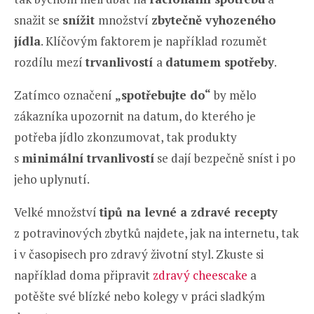
snažit se
snížit
množství
zbytečně vyhozeného
jídla
. Klíčovým faktorem je například rozumět
rozdílu mezí
trvanlivostí
a
datumem spotřeby
.
Zatímco označení
„spotřebujte do“
by mělo
zákazníka upozornit na datum, do kterého je
potřeba jídlo zkonzumovat, tak produkty
s
minimální trvanlivostí
se dají bezpečně sníst i po
jeho uplynutí.
Velké množství
tipů na levné a zdravé recepty
z potravinových zbytků najdete, jak na internetu, tak
i v časopisech pro zdravý životní styl. Zkuste si
například doma připravit
zdravý cheescake
a
potěšte své blízké nebo kolegy v práci sladkým