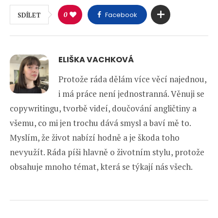
0
Facebook
SDÍLET
ELIŠKA VACHKOVÁ
Protože ráda dělám více věcí najednou,
i má práce není jednostranná. Věnuji se
copywritingu, tvorbě videí, doučování angličtiny a
všemu, co mi jen trochu dává smysl a baví mě to.
Myslím, že život nabízí hodně a je škoda toho
nevyužít. Ráda píši hlavně o životním stylu, protože
obsahuje mnoho témat, která se týkají nás všech.