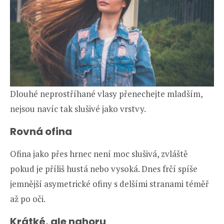
Dlouhé neprostříhané vlasy přenechejte mladším,
nejsou navíc tak slušivé jako vrstvy.
Rovná ofina
Ofina jako přes hrnec není moc slušivá, zvláště
pokud je příliš hustá nebo vysoká. Dnes frčí spíše
jemnější asymetrické ofiny s delšími stranami téměř
až po oči.
Krátké, ale nahoru