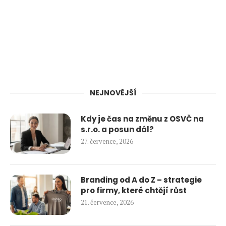
NEJNOVĚJŠÍ
Kdy je čas na změnu z OSVČ na
s.r.o. a posun dál?
27. července, 2026
Branding od A do Z – strategie
pro firmy, které chtějí růst
21. července, 2026