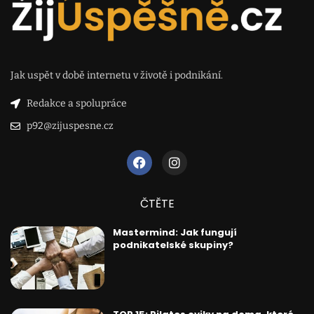
Jak uspět v době internetu v životě i podnikání.
Redakce a spolupráce
p92@zijuspesne.cz
ČTĚTE
Mastermind: Jak fungují
podnikatelské skupiny?