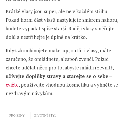
Krátké vlasy jsou super, ale ne v každém střihu.
Pokud horní část vlasů nastylujete směrem nahoru,
budete vypadat spíše starší. Raději vlasy směřujte
dolů a nestříhejte je úplně na krátko.
Když zkombinujete make-up, outfit i vlasy, máte
zaručeno, že omládnete, alespoň zvenčí. Pokud
chcete udělat něco pro to, abyste mládli i zevnitř,
užívejte doplňky stravy a starejte se o sebe
–
cvičte
, používejte vhodnou kosmetiku a vyhněte se
nezdravým návykům.
PRO ŽENY
ŽIVOTNÍ STYL