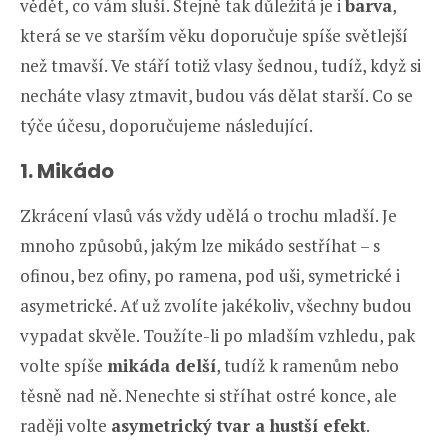
vědět, co vám sluší. Stejně tak důležitá je i
barva
,
která se ve starším věku doporučuje spíše světlejší
než tmavší. Ve stáří totiž vlasy šednou, tudíž, když si
necháte vlasy ztmavit, budou vás dělat starší. Co se
týče účesu, doporučujeme následující.
1. Mikádo
Zkrácení vlasů vás vždy udělá o trochu mladší. Je
mnoho způsobů, jakým lze mikádo sestříhat – s
ofinou, bez ofiny, po ramena, pod uši, symetrické i
asymetrické. Ať už zvolíte jakékoliv, všechny budou
vypadat skvěle. Toužíte-li po mladším vzhledu, pak
volte spíše
mikáda delší
, tudíž k ramenům nebo
těsně nad ně. Nenechte si stříhat ostré konce, ale
raději volte
asymetrický tvar a hustší efekt
.