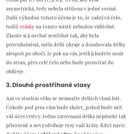
asymetrická, tedy nebyla střižena v jedné rovině.
Další výhodou tohoto účesu je to, že zakrývá čelo,
tudíž
vrásky
na tomto místě nebudou viditelné.
Zkuste si ji nechat sestříhat tak, aby byla
provzdušněná, měla delší okraje a dosahovala délky
alespoň po obočí. Je pak na vás, jestli ji budete nosit
do stran, přes celé čelo nebo bude prosvítat do
obličeje.
3. Dlouhé prostříhané vlasy
Ani ve starším věku se nemusíte delších vlasů bát.
Cokoliv pod prsa vám bude slušet, pokud bude mít
váš účes vrstvy. Jedna zarovnaná délka nepůsobí tak
přirozeně a nevyzdvihuje rysy vaší krásy. Když navíc