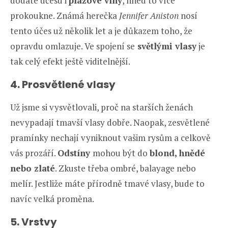
dodáte účesu i
plážové vlny
, hned to více
prokoukne. Známá herečka
Jennifer Aniston
nosí
tento účes už několik let a je důkazem toho, že
opravdu omlazuje. Ve spojení se
světlými vlasy
je
tak celý efekt ještě viditelnější.
4. Prosvětlené vlasy
Už jsme si vysvětlovali, proč na starších ženách
nevypadají tmavší vlasy dobře. Naopak, zesvětlené
pramínky nechají vyniknout vašim rysům a celkově
vás prozáří.
Odstíny
mohou být do
blond, hnědé
nebo zlaté
. Zkuste třeba ombré, balayage nebo
melír. Jestliže máte přírodně tmavé vlasy, bude to
navíc velká proměna.
5. Vrstvy