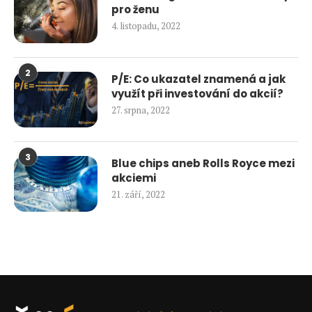
pro ženu
4. listopadu, 2022
2
P/E: Co ukazatel znamená a jak
využít při investování do akcií?
27. srpna, 2022
3
Blue chips aneb Rolls Royce mezi
akciemi
21. září, 2022