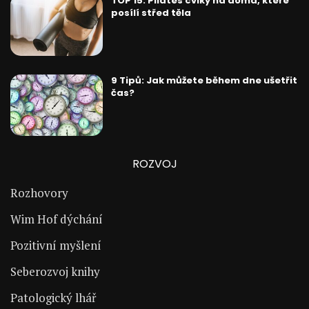
TOP 15: Pilates cviky na doma, které
posílí střed těla
9 Tipů: Jak můžete během dne ušetřit
čas?
ROZVOJ
Rozhovory
Wim Hof dýchání
Pozitivní myšlení
Seberozvoj knihy
Patologický lhář