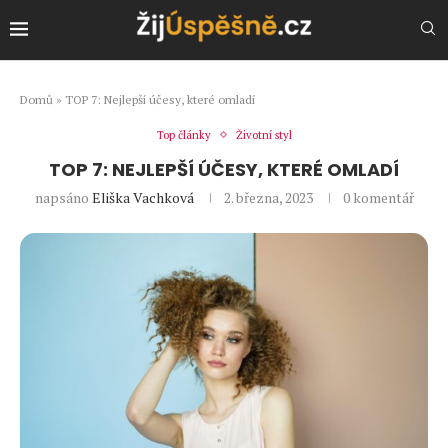
Domů
»
TOP 7: Nejlepší účesy, které omladí
Top články
Životní styl
TOP 7: NEJLEPŠÍ ÚČESY, KTERÉ OMLADÍ
napsáno
Eliška Vachková
2. března, 2023
0 komentář