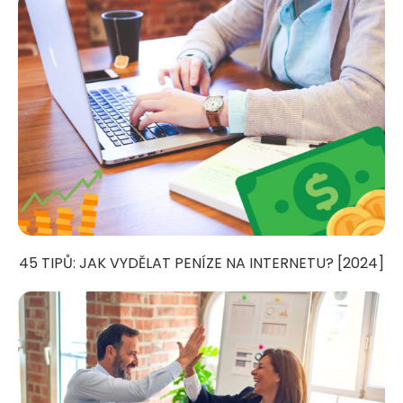
45 TIPŮ: JAK VYDĚLAT PENÍZE NA INTERNETU? [2024]