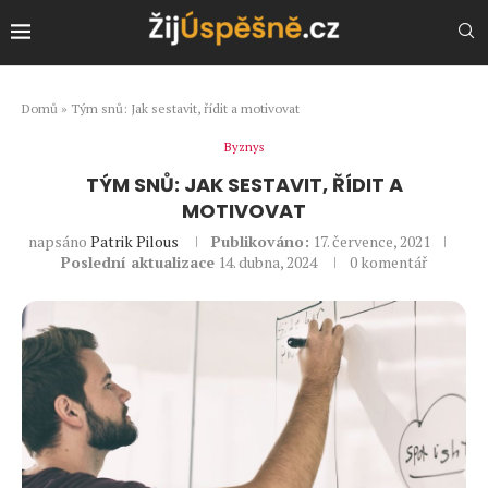
Domů
»
Tým snů: Jak sestavit, řídit a motivovat
Byznys
TÝM SNŮ: JAK SESTAVIT, ŘÍDIT A
MOTIVOVAT
napsáno
Patrik Pilous
Publikováno:
17. července, 2021
Poslední aktualizace
14. dubna, 2024
0 komentář