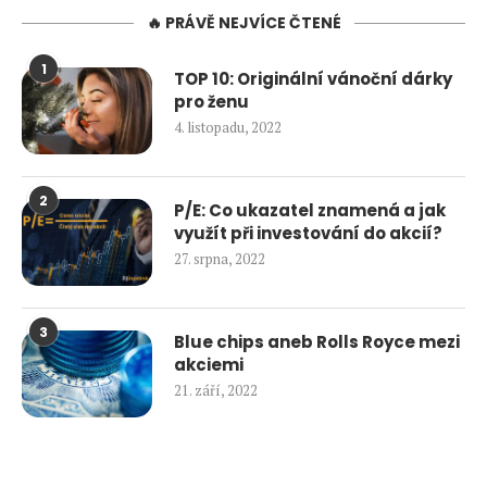
🔥 PRÁVĚ NEJVÍCE ČTENÉ
1
TOP 10: Originální vánoční dárky
pro ženu
4. listopadu, 2022
2
P/E: Co ukazatel znamená a jak
využít při investování do akcií?
27. srpna, 2022
3
Blue chips aneb Rolls Royce mezi
akciemi
21. září, 2022