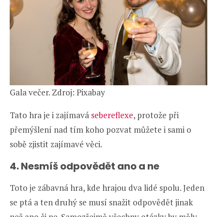
Gala večer. Zdroj: Pixabay
Tato hra je i zajímavá
sebereflexe
, protože při
přemýšlení nad tím koho pozvat můžete i sami o
sobě zjistit zajímavé věci.
4. Nesmíš odpovědět ano a ne
Toto je zábavná hra, kde hrajou dva lidé spolu. Jeden
se ptá a ten druhý se musí snažit odpovědět jinak
než ano či ne. Samozřejmě všechny otázky by měly