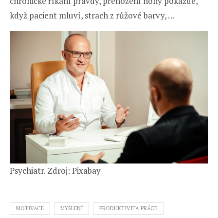
chronické říkání pravdy, přehození nohy pokaždé,
když pacient mluví, strach z růžové barvy, …
Psychiatr. Zdroj: Pixabay
MOTIVACE
MYŠLENÍ
PRODUKTIVITA PRÁCE