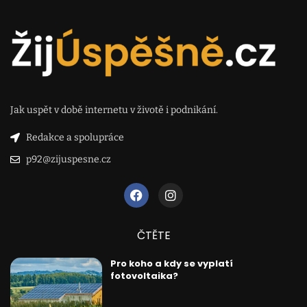
Jak uspět v době internetu v životě i podnikání.
Redakce a spolupráce
p92@zijuspesne.cz
ČTĚTE
Pro koho a kdy se vyplatí
fotovoltaika?