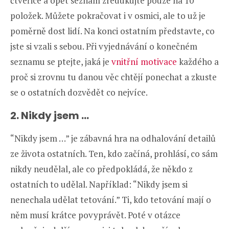
čtveřice a opět seznam zredukujte pouze na 10
položek. Můžete pokračovat i v osmici, ale to už je
poměrně dost lidí. Na konci ostatním představte, co
jste si vzali s sebou. Při vyjednávání o konečném
seznamu se ptejte, jaká je
vnitřní motivace
každého a
proč si zrovnu tu danou věc chtějí ponechat a zkuste
se o ostatních dozvědět co nejvíce.
2.
Nikdy jsem …
“Nikdy jsem …” je zábavná hra na odhalování detailů
ze života ostatních. Ten, kdo začíná, prohlásí, co sám
nikdy neudělal, ale co předpokládá, že někdo z
ostatních to udělal. Například: “Nikdy jsem si
nenechala udělat tetování.” Ti, kdo tetování mají o
něm musí krátce povyprávět. Poté v otázce