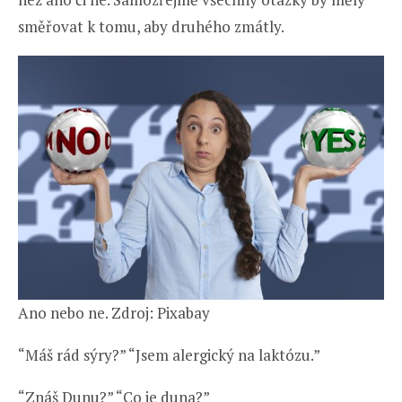
směřovat k tomu, aby druhého zmátly.
Ano nebo ne. Zdroj: Pixabay
“Máš rád sýry?” “Jsem alergický na laktózu.”
“Znáš Dunu?” “Co je duna?”