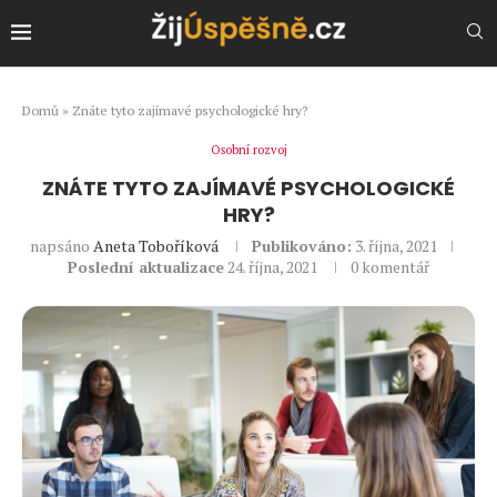
Domů
»
Znáte tyto zajímavé psychologické hry?
Osobní rozvoj
ZNÁTE TYTO ZAJÍMAVÉ PSYCHOLOGICKÉ
HRY?
napsáno
Aneta Toboříková
Publikováno:
3. října, 2021
Poslední aktualizace
24. října, 2021
0 komentář