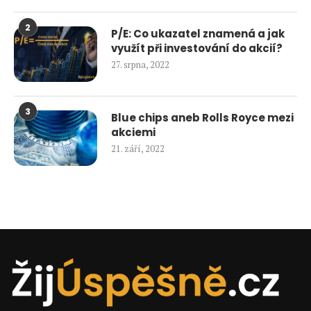
2
P/E: Co ukazatel znamená a jak
využít při investování do akcií?
27. srpna, 2022
3
Blue chips aneb Rolls Royce mezi
akciemi
21. září, 2022