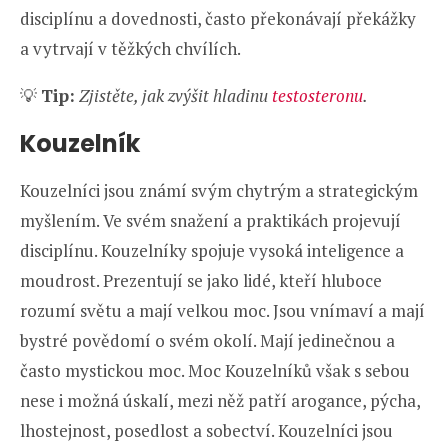
disciplínu a dovednosti, často překonávají překážky
a vytrvají v těžkých chvílích.
💡
Tip:
Zjistěte, jak zvýšit hladinu
testosteronu
.
Kouzelník
Kouzelníci jsou známí svým chytrým a strategickým
myšlením. Ve svém snažení a praktikách projevují
disciplínu. Kouzelníky spojuje vysoká inteligence a
moudrost. Prezentují se jako lidé, kteří hluboce
rozumí světu a mají velkou moc. Jsou vnímaví a mají
bystré povědomí o svém okolí. Mají jedinečnou a
často mystickou moc. Moc Kouzelníků však s sebou
nese i možná úskalí, mezi něž patří arogance, pýcha,
lhostejnost, posedlost a sobectví. Kouzelníci jsou