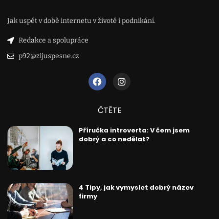
Jak uspět v době internetu v životě i podnikání.
Redakce a spolupráce
p92@zijuspesne.cz
ČTĚTE
Příručka introverta: V čem jsem
dobrý a co nedělat?
4 Tipy, jak vymyslet dobrý název
firmy