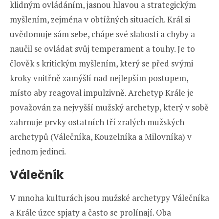
klidným ovládáním, jasnou hlavou a strategickým
myšlením, zejména v obtížných situacích. Král si
uvědomuje sám sebe, chápe své slabosti a chyby a
naučil se ovládat svůj temperament a touhy. Je to
člověk s kritickým myšlením, který se před svými
kroky vnitřně zamýšlí nad nejlepším postupem,
místo aby reagoval impulzivně. Archetyp Krále je
považován za nejvyšší mužský archetyp, který v sobě
zahrnuje prvky ostatních tří zralých mužských
archetypů (Válečníka, Kouzelníka a Milovníka) v
jednom jedinci.
Válečník
V mnoha kulturách jsou mužské archetypy Válečníka
a Krále úzce spjaty a často se prolínají. Oba