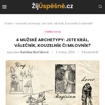
Domů
»
4 mužské archetypy: Jste král, válečník, kouzelník či milovník?
Osobní rozvoj
4 MUŽSKÉ ARCHETYPY: JSTE KRÁL,
VÁLEČNÍK, KOUZELNÍK ČI MILOVNÍK?
napsáno
Kateřina Korčáková
1. ledna, 2024
0 komentář