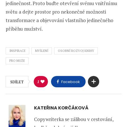
jedinečnost. Proto buďte otevření svému vnitřnímu
světu a dejte prostor pro nekonečné možnosti
transformace a objevování vlastního jedinečného
příběhu mužství.
INSPIRACE
MYŠLENÍ
OSOBNÍ ROZVOJ KNIHY
PRO MUŽE
1
Facebook
SDÍLET
KATEŘINA KORČÁKOVÁ
Copywriterka se zálibou v cestování,