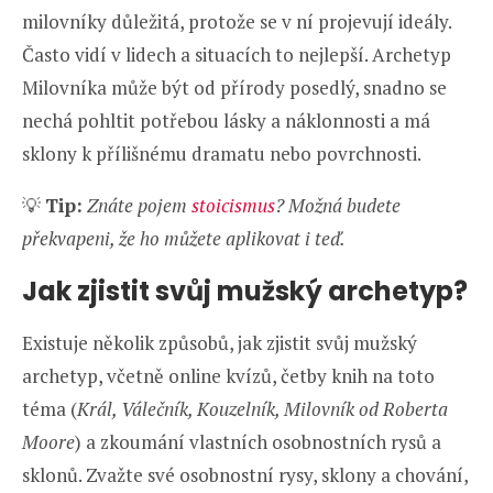
milovníky důležitá, protože se v ní projevují ideály.
Často vidí v lidech a situacích to nejlepší. Archetyp
Milovníka může být od přírody posedlý, snadno se
nechá pohltit potřebou lásky a náklonnosti a má
sklony k přílišnému dramatu nebo povrchnosti.
💡
Tip:
Znáte pojem
stoicismus
? Možná budete
překvapeni, že ho můžete aplikovat i teď.
Jak zjistit svůj mužský archetyp?
Existuje několik způsobů, jak zjistit svůj mužský
archetyp, včetně online kvízů, četby knih na toto
téma (
Král, Válečník, Kouzelník, Milovník od Roberta
Moore
) a zkoumání vlastních osobnostních rysů a
sklonů. Zvažte své osobnostní rysy, sklony a chování,