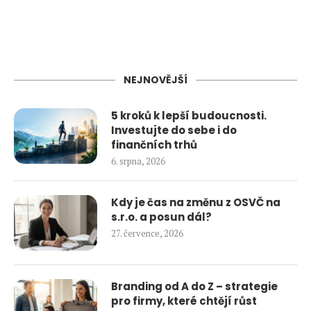
NEJNOVĚJŠÍ
5 kroků k lepší budoucnosti.
Investujte do sebe i do
finančních trhů
6. srpna, 2026
Kdy je čas na změnu z OSVČ na
s.r.o. a posun dál?
27. července, 2026
Branding od A do Z – strategie
pro firmy, které chtějí růst