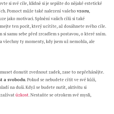
te si své cíle, klidně si je sepište do nějaké estetické
očích. Pomoct může také nalezení vašeho
vzoru
,
e jako motivaci. Splnění vašich cílů si také
ímejte ten pocit, který ucítíte, až dosáhnete svého cíle.
m si samu sebe před zrcadlem s postavou, o které sním.
na všechny ty momenty, kdy jsem už nemohla, ale
te muset donutit zvednout zadek, zase to nepřehánějte.
st a svobodu
. Pokud se nebudete cítit ve své kůži,
hladí na duši. Když se budete nutit, aktivitu si
 zažívat
úzkost
. Nestaňte se otrokem své mysli,