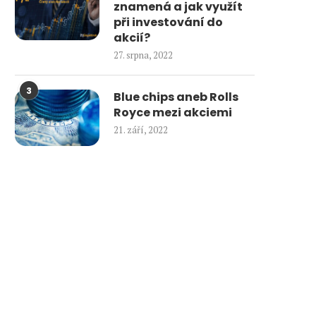
znamená a jak využít
při investování do
akcií?
27. srpna, 2022
3
Blue chips aneb Rolls
Royce mezi akciemi
21. září, 2022