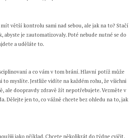
mít větší kontrolu sami nad sebou, ale jak na to? Stačí
ak, abyste je zautomatizovaly. Poté nebude nutné se do
jdete a uděláte to.
sciplinovaní a co vám v tom brání. Hlavní potíž může
i to myslíte. Jestliže vidíte na každém rohu, že všichni
ě, ale doopravdy zdravě žít nepotřebujete. Vezměte v
da. Dělejte jen to, co vážně chcete bez ohledu na to, jak
užiji jako příklad. Chcete několikrát do týdne cvičit,