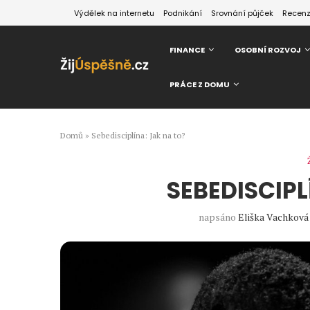
Výdělek na internetu
Podnikání
Srovnání půjček
Recen
FINANCE
OSOBNÍ ROZVOJ
PRÁCE Z DOMU
Domů
»
Sebedisciplína: Jak na to?
SEBEDISCIPL
napsáno
Eliška Vachková