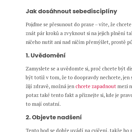
Jak dosáhnout sebedisciplíny
Pojďme se přesunout do praxe – víte, že chcete 
znát pár kroků a zvyknout si na jejich plnění t
ničeho nutit ani nad ničím přemýšlet, prostě pů
1. Uvědomění
Zamyslete se a uvědomte si, proč chcete být di
být totiž v tom, že to doopravdy nechcete, jen s
žijí zdravě, možná jen
chcete zapadnout
mezi n
potaz také tento fakt a přiznejte si, kde je prav
to mají ostatní.
2. Objevte nadšení
Tento bod se dobře uvádí na cvičení, takže ho po