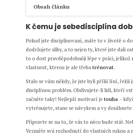
Obsah článku
K čemu je sebedisciplína do
Pokud jste disciplinovaní, máte to v životě o d
dodržujete sliby, a to nejen ty, které jste dali o
to o dost pravděpodobněji lépe v práci, jelikož
vlastnost, kterou je ale třeba
trénovat
.
Stalo se vám někdy, že jste byli příliš líní, řekli
disciplínou problém. Obdivujete-li lidi, kteří vs
začněte taky! Nejlepší motivací je
touha
– kdy
vytrénujete, stane se návykem a vy dosáhnete 
Připravte se na to, že vás to něco bude stát. Ne
Vezměte svá rozhodnutí do vlastních rukou a mě