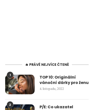
🔥 PRÁVĚ NEJVÍCE ČTENÉ
1
TOP 10: Originální
vánoční dárky pro ženu
4. listopadu, 2022
2
P/E: Co ukazatel