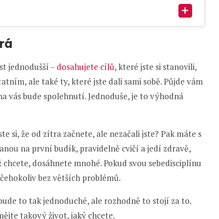
brá
ost jednodušší –
dosahujete cílů
, které jste si stanovili,
statním, ale také ty, které jste dali sami sobě. Půjde vám
 na vás bude spolehnutí. Jednoduše, je to výhodná
 jste si, že od zítra začnete, ale nezačali jste? Pak máte s
tanou na první budík, pravidelně cvičí a jedí zdravě,
ž chcete, dosáhnete mnohé. Pokud svou sebedisciplínu
čehokoliv bez větších problémů.
bude to tak jednoduché, ale rozhodně to stojí za to.
jte takový život, jaký chcete.