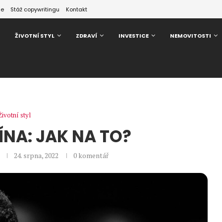
ze
Stáž copywritingu
Kontakt
ŽIVOTNÍ STYL
ZDRAVÍ
INVESTICE
NEMOVITOSTI
Životní styl
ÍNA: JAK NA TO?
24. srpna, 2022
0 komentář