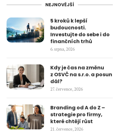
NEJNOVĚJŠÍ
5 kroků k lepší
budoucnosti.
Investujte do sebe i do
finančních trhů
6. srpna, 2026
Kdy je čas na změnu
z OSVČ na s.r.o. a posun
dál?
27. července, 2026
Branding od A do Z –
strategie pro firmy,
které chtějí růst
21. července, 2026