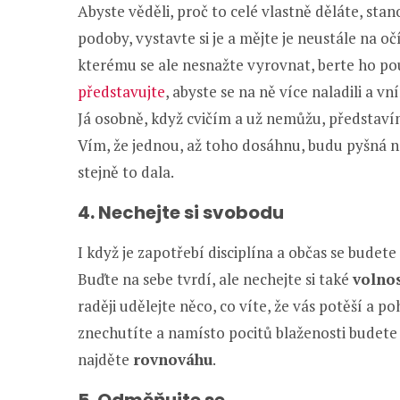
Abyste věděli, proč to celé vlastně děláte, stanov
podoby, vystavte si je a mějte je neustále na 
kterému se ale nesnažte vyrovnat, berte ho pouz
představujte
, abyste se na ně více naladili a vn
Já osobně, když cvičím a už nemůžu, představí
Vím, že jednou, až toho dosáhnu, budu pyšná 
stejně to dala.
4. Nechejte si svobodu
I když je zapotřebí disciplína a občas se bude
Buďte na sebe tvrdí, ale nechejte si také
volno
raději udělejte něco, co víte, že vás potěší a po
znechutíte a namísto pocitů blaženosti budete
najděte
rovnováhu
.
5. Odměňujte se