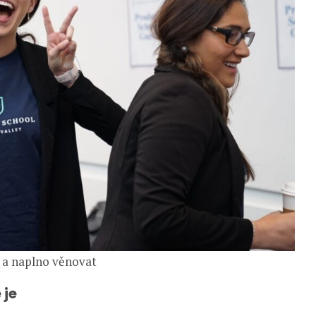
ě a naplno věnovat
 je