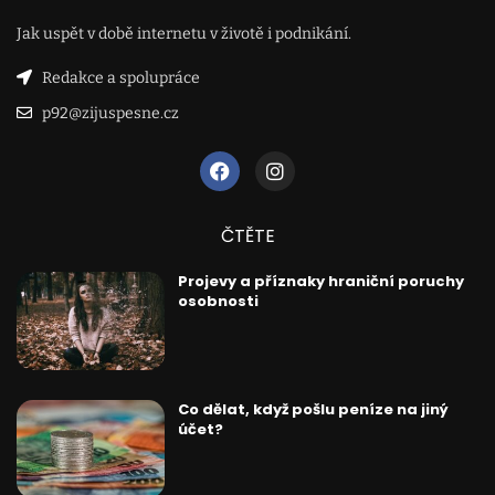
Jak uspět v době internetu v životě i podnikání.
Redakce a spolupráce
p92@zijuspesne.cz
ČTĚTE
Projevy a příznaky hraniční poruchy
osobnosti
Co dělat, když pošlu peníze na jiný
účet?