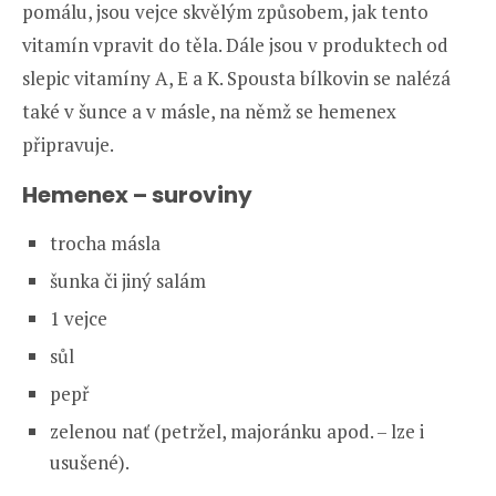
pomálu, jsou vejce skvělým způsobem, jak tento
vitamín vpravit do těla. Dále jsou v produktech od
slepic vitamíny A, E a K. Spousta bílkovin se nalézá
také v šunce a v másle, na němž se hemenex
připravuje.
Hemenex – suroviny
trocha másla
šunka či jiný salám
1 vejce
sůl
pepř
zelenou nať (petržel, majoránku apod. – lze i
usušené).