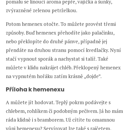
pomalu se linoucí aroma pepře, vajíčka a šunky,
zvýrazněné zelenou petrželkou.
Potom hemenex otočte. To můžete provést třemi
způsoby. Buď hemenex přehodíte jako palačinku,
nebo překlopíte do druhé pánve, případně jej
přendáte na druhou stranu pomocí kvedlačky. Nyní
stačí vypnout sporák a nachystat si talíř. Také
můžete v klidu nakrájet chléb. Překlopený hemenex
na vypnutém hořáku zatím krásně „dojde”.
Příloha k hemenexu
A můžete jít hodovat. Teplý pokrm podávejte s
chlebem, rohlíkem či podobným pečivem. Já ho mám
ráda klidně i s bramborem. Už cítíte tu omamnou
vůni hemenexu? Servírovat lze také s rajčetem,