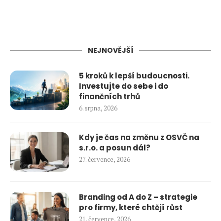
NEJNOVĚJŠÍ
5 kroků k lepší budoucnosti.
Investujte do sebe i do
finančních trhů
6. srpna, 2026
Kdy je čas na změnu z OSVČ na
s.r.o. a posun dál?
27. července, 2026
Branding od A do Z – strategie
pro firmy, které chtějí růst
21. července, 2026