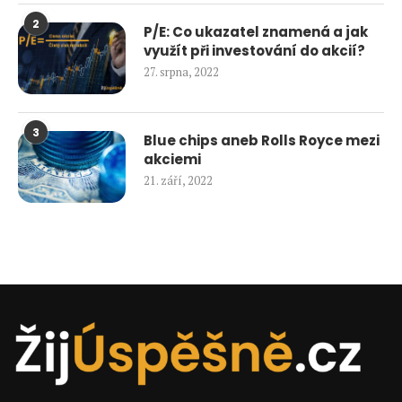
2
P/E: Co ukazatel znamená a jak
využít při investování do akcií?
27. srpna, 2022
3
Blue chips aneb Rolls Royce mezi
akciemi
21. září, 2022