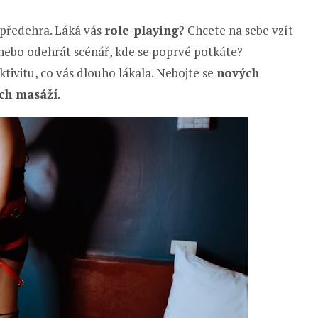
 předehra. Láká vás
role-playing
? Chcete na sebe vzít
u, nebo odehrát scénář, kde se poprvé potkáte?
ktivitu, co vás dlouho lákala. Nebojte se
nových
ích masáží
.