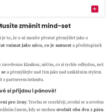
Musíte změnit mind-set
 je to, že o ní musíte přestat přemýšlet jako o
stat vnímat jako něco, co je nutnost
a předstupínek
 zavedenou klasikou, něčím, co si rychle odbydou, než
 se
a přemýšlejte nad tím jako nad unikátním stylem
t s partnerem intimitu.
vé si přijdou i pánové!
šení pro ženy
. Trochu se rozehřejí, uvolní se a uvedou
 ideálním časem, kdy se mohou
uvolnit oba dva z páru
.