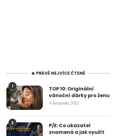
🔥 PRÁVĚ NEJVÍCE ČTENÉ
1
TOP 10: Originální
vánoční dárky pro ženu
4. listopadu, 2022
2
P/E: Co ukazatel
znamená a jak využít