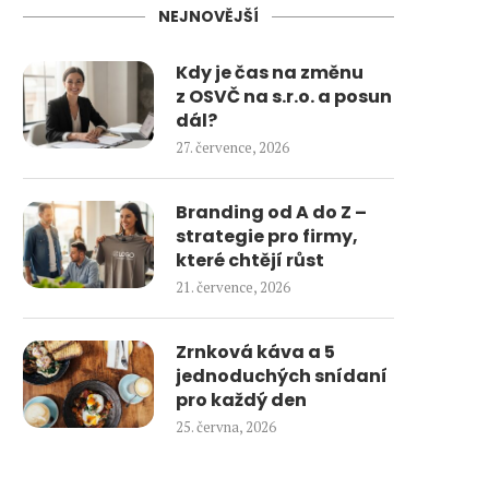
NEJNOVĚJŠÍ
Kdy je čas na změnu
z OSVČ na s.r.o. a posun
dál?
27. července, 2026
Branding od A do Z –
strategie pro firmy,
které chtějí růst
21. července, 2026
Zrnková káva a 5
jednoduchých snídaní
pro každý den
25. června, 2026