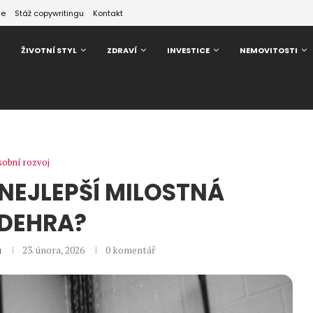
ze
Stáž copywritingu
Kontakt
ŽIVOTNÍ STYL
ZDRAVÍ
INVESTICE
NEMOVITOSTI
obní rozvoj
E NEJLEPŠÍ MILOSTNÁ
DEHRA?
ů
23. února, 2026
0 komentář