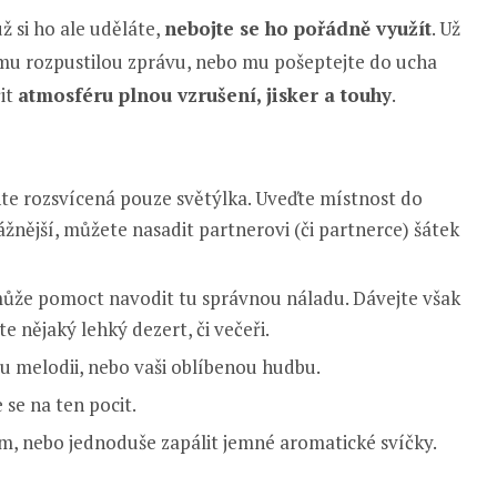
ž si ho ale uděláte,
nebojte se ho pořádně využít
. Už
 mu rozpustilou zprávu, nebo mu pošeptejte do ucha
řit
atmosféru plnou vzrušení, jisker a touhy
.
hte rozsvícená pouze světýlka. Uveďte místnost do
žnější, můžete nasadit partnerovi (či partnerce) šátek
ůže pomoct navodit tu správnou náladu. Dávejte však
e nějaký lehký dezert, či večeři.
 melodii, nebo vaši oblíbenou hudbu.
se na ten pocit.
m, nebo jednoduše zapálit jemné aromatické svíčky.