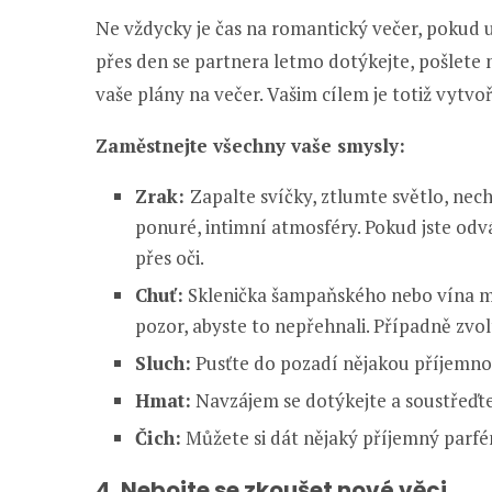
Ne vždycky je čas na romantický večer, pokud u
přes den se partnera letmo dotýkejte, pošlete
vaše plány na večer. Vašim cílem je totiž vytvo
Zaměstnejte všechny vaše smysly:
Zrak:
Zapalte svíčky, ztlumte světlo, nec
ponuré, intimní atmosféry. Pokud jste odvá
přes oči.
Chuť:
Sklenička šampaňského nebo vína m
pozor, abyste to nepřehnali. Případně zvolt
Sluch:
Pusťte do pozadí nějakou příjemnou
Hmat:
Navzájem se dotýkejte a soustřeďte 
Čich:
Můžete si dát nějaký příjemný parfé
4. Nebojte se zkoušet nové věci