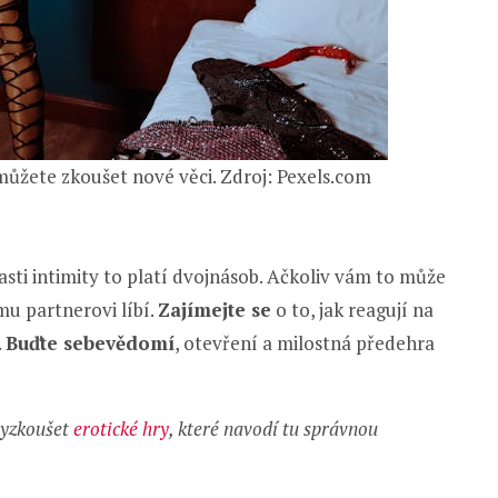
 můžete zkoušet nové věci. Zdroj: Pexels.com
sti intimity to platí dvojnásob. Ačkoliv vám to může
mu partnerovi líbí.
Zajímejte se
o to, jak reagují na
.
Buďte sebevědomí
, otevření a milostná předehra
vyzkoušet
erotické hry
, které navodí tu správnou