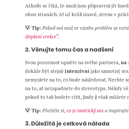
Ačkoliv se říká, že muži jsou připraveni jít hne
obou stranách. Ať už kvůli únavě, stresu v prác
💡 Tip:
Pokud má muž ve vztahu problém se vzruš
zlepšení erekce
“.
2. Věnujte tomu čas a nadšení
Svou pozornost upněte na svého partnera,
na 
dokáže být stejně
intenzivní
jako samotný sex,
nemyslete na to, co bude následovat. Nechte se 
na to, ať nezapadnete do stereotypu. Někdy vě
pokud to tak budete cítit, jindy ji však můžete
💡 Tip:
Přečtěte si,
co je tantrický sex
a inspirujte
3. Důležitá je celková nálada