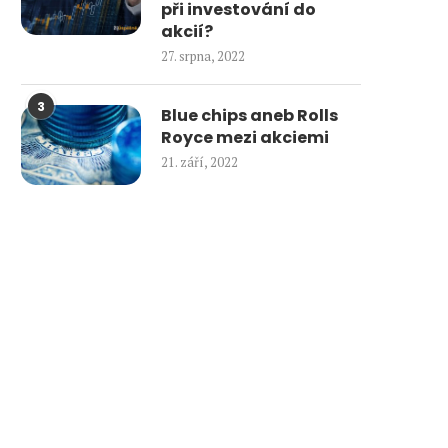
při investování do
akcií?
27. srpna, 2022
3
Blue chips aneb Rolls
Royce mezi akciemi
21. září, 2022