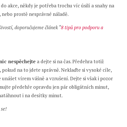
d do akce, někdy je potřeba trochu víc úsilí a snahy na
i, nebo prostě nesprávné náladě.
ivostí, doporučujeme článek “
8 tipů pro podporu a
nic nespěchejte
a dejte si na čas. Předehra totiž
 pokud na to jdete správně. Neklaďte si vysoké cíle,
unášet vírem vášně a vzrušení. Dejte si však i pozor
nujte předehře opravdu jen pár obligátních minut,
 natáhnout i na desítky minut.
 se!