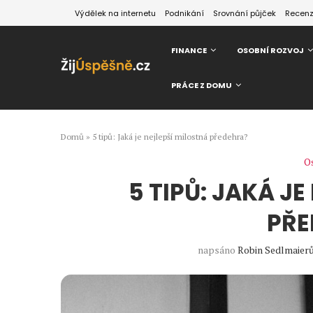
Výdělek na internetu
Podnikání
Srovnání půjček
Recen
FINANCE
OSOBNÍ ROZVOJ
PRÁCE Z DOMU
Domů
»
5 tipů: Jaká je nejlepší milostná předehra?
Os
5 TIPŮ: JAKÁ J
PŘE
napsáno
Robin Sedlmaier