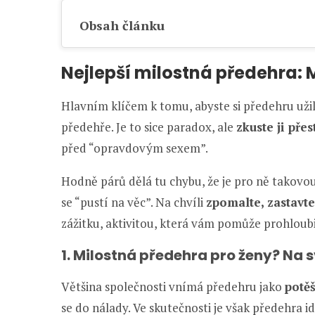
Obsah článku
Nejlepší milostná předehra: 
Hlavním klíčem k tomu, abyste si předehru užili
předehře. Je to sice paradox, ale
zkuste ji pře
před “opravdovým sexem”.
Hodně párů dělá tu chybu, že je pro ně takovou
se “pustí na věc”. Na chvíli
zpomalte, zastavte
zážitku, aktivitou, která vám pomůže prohloubi
1. Milostná předehra pro ženy? Na s
Většina společnosti vnímá předehru jako
potě
se do nálady. Ve skutečnosti je však předehra