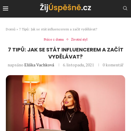
Domů
»
7 Tipů: Jak se stát influencerem a začít vydělávat?
Práce z domu
Životní styl
7 TIPŮ: JAK SE STÁT INFLUENCEREM A ZAČÍT
VYDĚLÁVAT?
napsáno
Eliška Vachková
6. listopadu, 2021
0 komentář