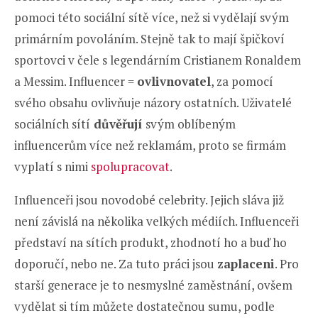
pomoci této sociální sítě více, než si vydělají svým
primárním povoláním. Stejně tak to mají špičkoví
sportovci v čele s legendárním Cristianem Ronaldem
a Messim. Influencer =
ovlivnovatel
, za pomocí
svého obsahu ovlivňuje názory ostatních. Uživatelé
sociálních sítí
důvěřují
svým oblíbeným
influencerům více než reklamám, proto se firmám
vyplatí s nimi
spolupracovat
.
Influenceři jsou novodobé celebrity. Jejich sláva již
není závislá na několika velkých médiích. Influenceři
představí na sítích produkt, zhodnotí ho a buď ho
doporučí, nebo ne. Za tuto práci jsou
zaplaceni
. Pro
starší generace je to nesmyslné zaměstnání, ovšem
vydělat si tím můžete dostatečnou sumu, podle