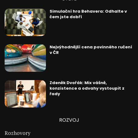
Simulační hra Behavera: Odhalte v
čem jste dobří
Nejvýhodnější cena povinného ručení
v ČR
Zdeněk Dvořák: Mix vášně,
konzistence a odvahy vystoupit z
řady
ROZVOJ
Rozhovory