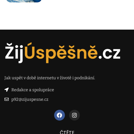
Jak uspět v době internetu v životě i podnikání.
Redakce a spolupráce
p92@zijuspesne.cz
ČTĚTE