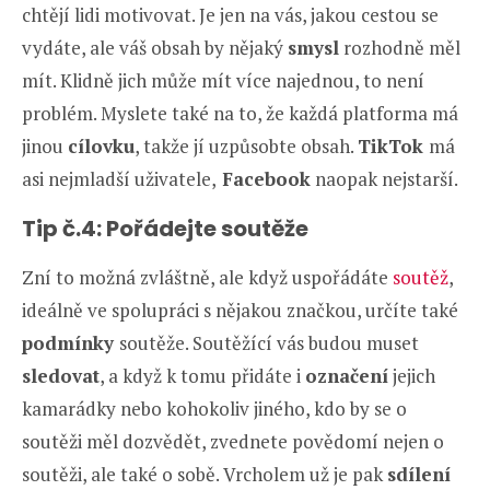
chtějí lidi motivovat. Je jen na vás, jakou cestou se
vydáte, ale váš obsah by nějaký
smysl
rozhodně měl
mít. Klidně jich může mít více najednou, to není
problém. Myslete také na to, že každá platforma má
jinou
cílovku
, takže jí uzpůsobte obsah.
TikTok
má
asi nejmladší uživatele,
Facebook
naopak nejstarší.
Tip č.4: Pořádejte soutěže
Zní to možná zvláštně, ale když uspořádáte
soutěž
,
ideálně ve spolupráci s nějakou značkou, určíte také
podmínky
soutěže. Soutěžící vás budou muset
sledovat
, a když k tomu přidáte i
označení
jejich
kamarádky nebo kohokoliv jiného, kdo by se o
soutěži měl dozvědět, zvednete povědomí nejen o
soutěži, ale také o sobě. Vrcholem už je pak
sdílení