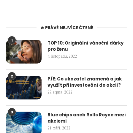
🔥 PRÁVĚ NEJVÍCE ČTENÉ
1
TOP 10: Originální vánoční dárky
pro ženu
4. listopadu, 2022
2
P/E: Co ukazatel znamená a jak
využít při investování do akcií?
27. srpna, 2022
3
Blue chips aneb Rolls Royce mezi
akciemi
21. září, 2022