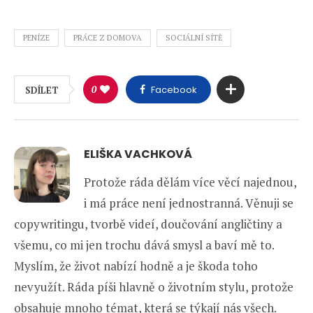
PENÍZE
PRÁCE Z DOMOVA
SOCIÁLNÍ SÍTĚ
0
Facebook
SDÍLET
ELIŠKA VACHKOVÁ
Protože ráda dělám více věcí najednou,
i má práce není jednostranná. Věnuji se
copywritingu, tvorbě videí, doučování angličtiny a
všemu, co mi jen trochu dává smysl a baví mě to.
Myslím, že život nabízí hodně a je škoda toho
nevyužít. Ráda píši hlavně o životním stylu, protože
obsahuje mnoho témat, která se týkají nás všech.