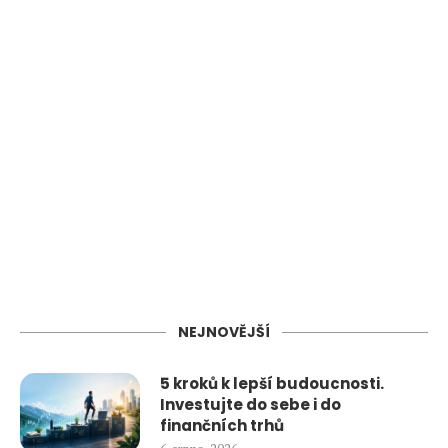
NEJNOVĚJŠÍ
5 kroků k lepší budoucnosti.
Investujte do sebe i do
finančních trhů