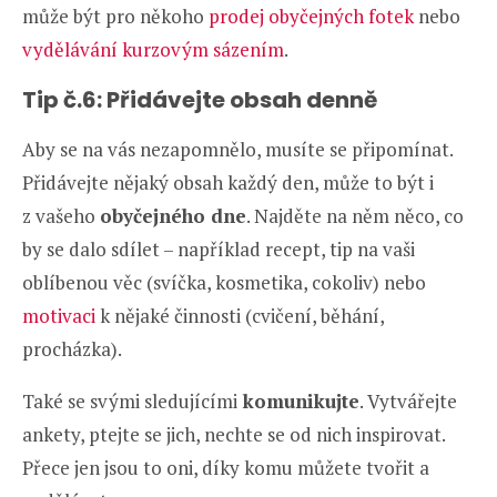
může být pro někoho
prodej obyčejných fotek
nebo
vydělávání kurzovým sázením
.
Tip č.6: Přidávejte obsah denně
Aby se na vás nezapomnělo, musíte se připomínat.
Přidávejte nějaký obsah každý den, může to být i
z vašeho
obyčejného dne
. Najděte na něm něco, co
by se dalo sdílet – například recept, tip na vaši
oblíbenou věc (svíčka, kosmetika, cokoliv) nebo
motivaci
k nějaké činnosti (cvičení, běhání,
procházka).
Také se svými sledujícími
komunikujte
. Vytvářejte
ankety, ptejte se jich, nechte se od nich inspirovat.
Přece jen jsou to oni, díky komu můžete tvořit a