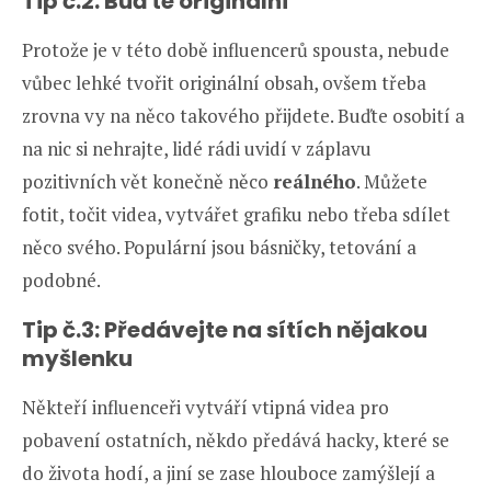
Tip č.2: Buďte originální
Protože je v této době influencerů spousta, nebude
vůbec lehké tvořit originální obsah, ovšem třeba
zrovna vy na něco takového přijdete. Buďte osobití a
na nic si nehrajte, lidé rádi uvidí v záplavu
pozitivních vět konečně něco
reálného
. Můžete
fotit, točit videa, vytvářet grafiku nebo třeba sdílet
něco svého. Populární jsou básničky, tetování a
podobné.
Tip č.3: Předávejte na sítích nějakou
myšlenku
Někteří influenceři vytváří vtipná videa pro
pobavení ostatních, někdo předává hacky, které se
do života hodí, a jiní se zase hlouboce zamýšlejí a