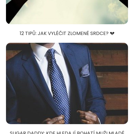
12 TIPŮ: JAK VYLÉČIT ZLOMENÉ SRDCE? 💔
SUGAR DADDY: KDE HLEDAJÍ BOHATÍ MUŽI MLADÉ