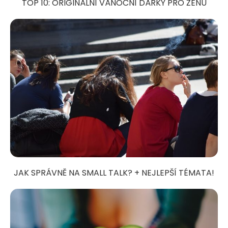
TOP 10: ORIGINÁLNÍ VÁNOČNÍ DÁRKY PRO ŽENU
JAK SPRÁVNĚ NA SMALL TALK? + NEJLEPŠÍ TÉMATA!