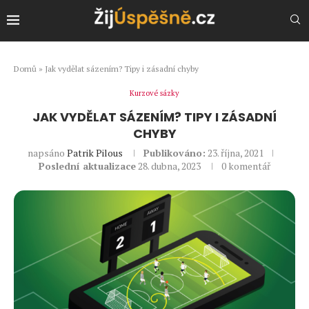
Domů
»
Jak vydělat sázením? Tipy i zásadní chyby
Kurzové sázky
JAK VYDĚLAT SÁZENÍM? TIPY I ZÁSADNÍ
CHYBY
napsáno
Patrik Pilous
Publikováno:
23. října, 2021
Poslední aktualizace
28. dubna, 2023
0 komentář