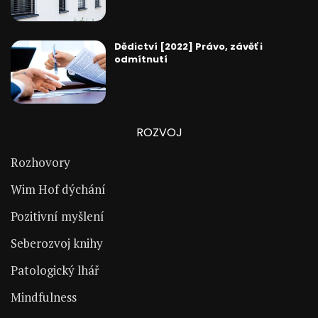
Dědictví [2022] Právo, závěť i
odmítnutí
ROZVOJ
Rozhovory
Wim Hof dýchání
Pozitivní myšlení
Seberozvoj knihy
Patologický lhář
Mindfulness