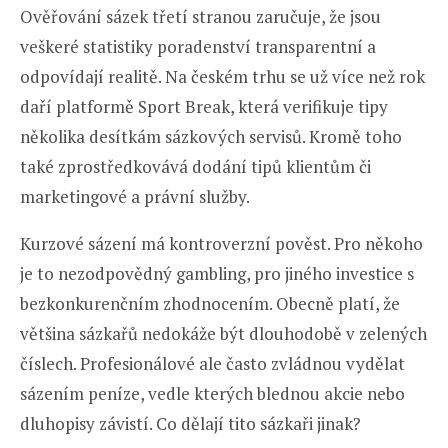
Ověřování sázek třetí stranou zaručuje, že jsou
veškeré statistiky poradenství transparentní a
odpovídají realitě. Na českém trhu se už více než rok
daří platformě Sport Break, která verifikuje tipy
několika desítkám sázkových servisů. Kromě toho
také zprostředkovává dodání tipů klientům či
marketingové a právní služby.
Kurzové sázení má kontroverzní pověst. Pro někoho
je to nezodpovědný gambling, pro jiného investice s
bezkonkurenčním zhodnocením. Obecně platí, že
většina sázkařů nedokáže být dlouhodobě v zelených
číslech. Profesionálové ale často zvládnou vydělat
sázením peníze, vedle kterých blednou akcie nebo
dluhopisy závistí. Co dělají tito sázkaři jinak?