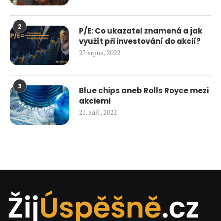
2
P/E: Co ukazatel znamená a jak
využít při investování do akcií?
27. srpna, 2022
3
Blue chips aneb Rolls Royce mezi
akciemi
21. září, 2022