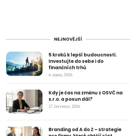
NEJNOVĚJŠÍ
5 kroků k lepší budoucnosti.
Investujte do sebe i do
finančních trhů
6. srpna, 2026
Kdy je čas na změnu z OSVČ na
s.r.o. a posun dál?
27. července, 2026
Branding od A do Z – strategie
pro firmy, které chtějí růst