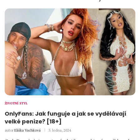
ŽIVOTNÍ STYL
OnlyFans: Jak funguje a jak se vydělávají
velké peníze? [18+]
autor
Eliška Vachková
5. ledna, 2024