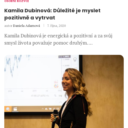
OSOBNÍ ROZVOJ
Kamila Dubinová: Důležité je myslet
pozitivně a vytrvat
autor
Daniela Adamová
7. října, 2020
Kamila Dubinová je energická a pozitivní a za svůj
smysl života považuje pomoc druhým. …