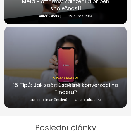
Meta Platforms: Založení a příběh
společností
autor
Sandra.J
29. dubna, 2024
OSOBNÍ ROZVOJ
15 Tipů: Jak začít úspěšně konverzaci na
Tinderu?
autor
Robin Sedlmaierů
7. listopadu, 2023
Poslední články