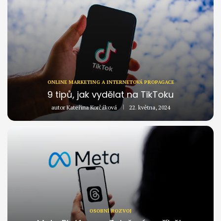
ONLINE MARKETING A INTERNETOVÁ PROPAGACE
9 tipů, jak vydělat na TikToku
autor
Kateřina Korčáková
22. května, 2024
OSOBNÍ ROZVOJ