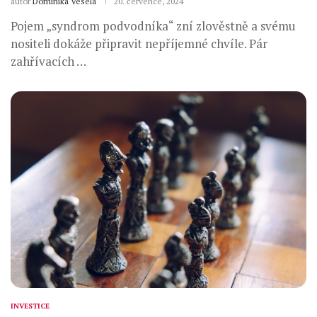
autor
Dominika Veselá
20. července, 2024
Pojem „syndrom podvodníka“ zní zlověstně a svému
nositeli dokáže připravit nepříjemné chvíle. Pár
zahřívacích …
INVESTICE