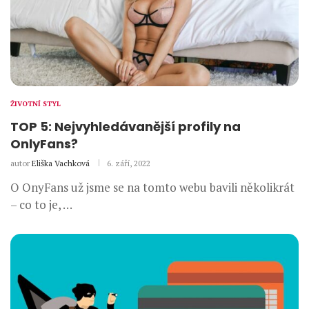
ŽIVOTNÍ STYL
TOP 5: Nejvyhledávanější profily na
OnlyFans?
autor
Eliška Vachková
6. září, 2022
O OnyFans už jsme se na tomto webu bavili několikrát
– co to je, …