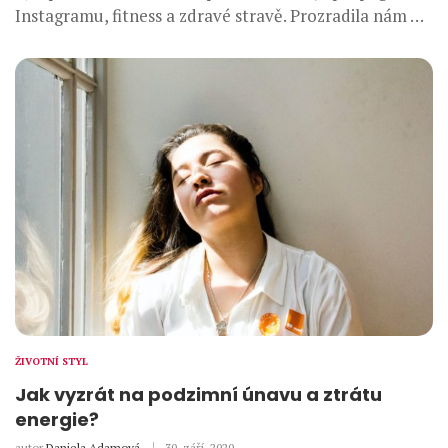
Instagramu, fitness a zdravé stravě. Prozradila nám …
ŽIVOTNÍ STYL
Jak vyzrát na podzimní únavu a ztrátu
energie?
autor
Daniela Adamová
30. září, 2020