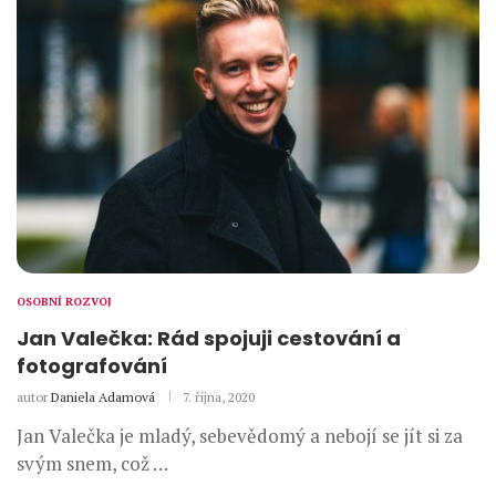
OSOBNÍ ROZVOJ
Jan Valečka: Rád spojuji cestování a
fotografování
autor
Daniela Adamová
7. října, 2020
Jan Valečka je mladý, sebevědomý a nebojí se jít si za
svým snem, což …