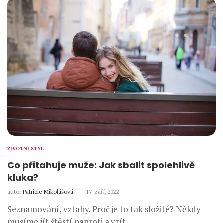
ŽIVOTNÍ STYL
Co přitahuje muže: Jak sbalit spolehlivě
kluka?
autor
Patricie Mikolášová
17. září, 2022
Seznamování, vztahy. Proč je to tak složité? Někdy
musíme jít štěstí naproti a vzít …