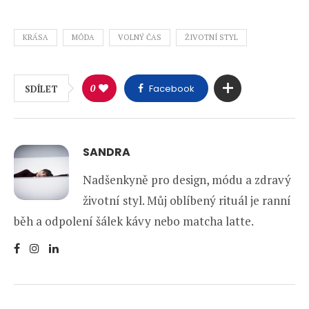
KRÁSA
MÓDA
VOLNÝ ČAS
ŽIVOTNÍ STYL
0
Facebook
SDÍLET
SANDRA
Nadšenkyně pro design, módu a zdravý
životní styl. Můj oblíbený rituál je ranní
běh a odpolení šálek kávy nebo matcha latte.