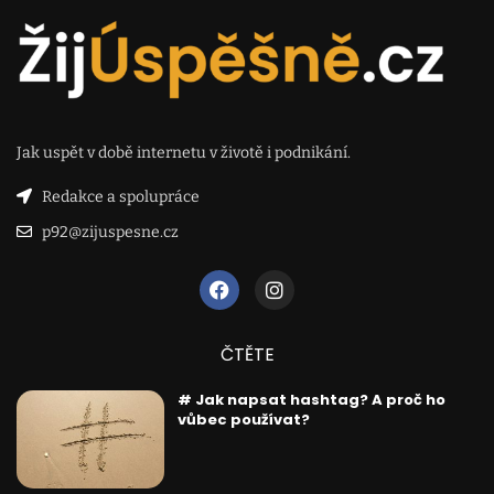
Jak uspět v době internetu v životě i podnikání.
Redakce a spolupráce
p92@zijuspesne.cz
ČTĚTE
# Jak napsat hashtag? A proč ho
vůbec používat?