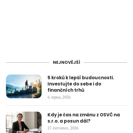
NEJNOVĚJŠÍ
5 kroků k lepší budoucnosti.
Investujte do sebe i do
finančních trhů
6. srpna, 2026
Kdy je čas na změnu z OSVČ na
s.r.o. a posun dál?
27. července, 2026