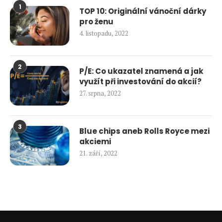
1
TOP 10: Originální vánoční dárky
pro ženu
4. listopadu, 2022
2
P/E: Co ukazatel znamená a jak
využít při investování do akcií?
27. srpna, 2022
3
Blue chips aneb Rolls Royce mezi
akciemi
21. září, 2022