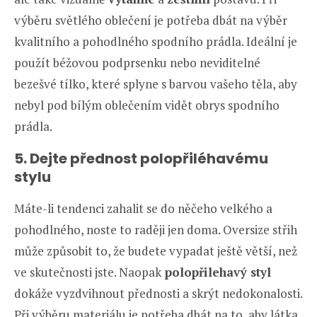
výběru světlého oblečení je potřeba dbát na výběr
kvalitního a pohodlného spodního prádla. Ideální je
použít béžovou podprsenku nebo neviditelné
bezešvé tílko, které splyne s barvou vašeho těla, aby
nebyl pod bílým oblečením vidět obrys spodního
prádla.
5. Dejte přednost polopřiléhavému
stylu
Máte-li tendenci zahalit se do něčeho velkého a
pohodlného, noste to raději jen doma. Oversize střih
může způsobit to, že budete vypadat ještě větší, než
ve skutečnosti jste. Naopak
polopřilehavý styl
dokáže vyzdvihnout přednosti a skrýt nedokonalosti.
Při výběru materiálu je potřeba dbát na to, aby látka