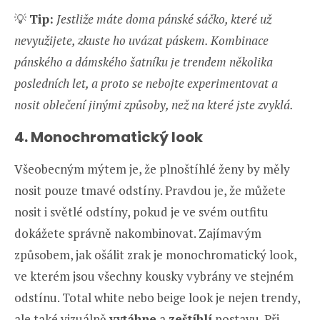
💡
Tip:
Jestliže máte doma pánské sáčko, které už
nevyužijete, zkuste ho uvázat páskem. Kombinace
pánského a dámského šatníku je trendem několika
posledních let, a proto se nebojte experimentovat a
nosit oblečení jinými způsoby, než na které jste zvyklá.
4. Monochromatický look
Všeobecným mýtem je, že plnoštíhlé ženy by měly
nosit pouze tmavé odstíny. Pravdou je, že můžete
nosit i světlé odstíny, pokud je ve svém outfitu
dokážete správně nakombinovat. Zajímavým
způsobem, jak ošálit zrak je monochromatický look,
ve kterém jsou všechny kousky vybrány ve stejném
odstínu. Total white nebo beige look je nejen trendy,
ale také vizuálně
vytáhne
a
zeštíhlí
postavu. Při