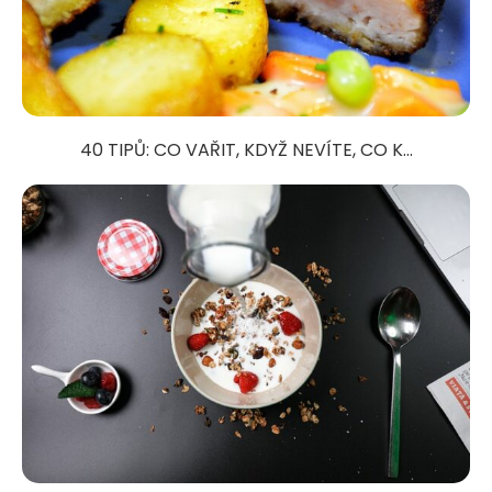
40 TIPŮ: CO VAŘIT, KDYŽ NEVÍTE, CO K...