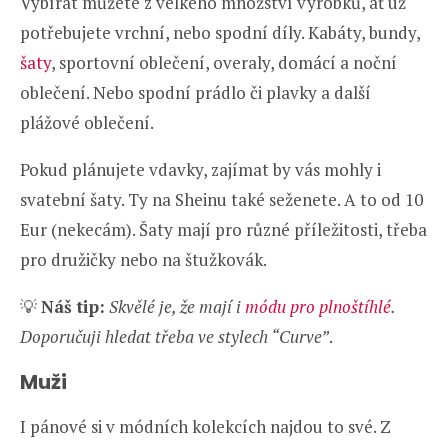
Vybírat můžete z velkého množství výrobků, ať už
potřebujete vrchní, nebo spodní díly. Kabáty, bundy,
šaty
, sportovní oblečení, overaly, domácí a noční
oblečení. Nebo spodní prádlo či plavky a další
plážové oblečení.
Pokud plánujete vdavky, zajímat by vás mohly i
svatební šaty. Ty na Sheinu také seženete. A to od 10
Eur (nekecám). Šaty mají pro různé příležitosti, třeba
pro družičky nebo na štužkovák.
💡
Náš tip:
Skvělé je, že mají i
módu pro plnoštíhlé
.
Doporučuji hledat třeba ve stylech “Curve”
.
Muži
I pánové si v módních kolekcích najdou to své. Z