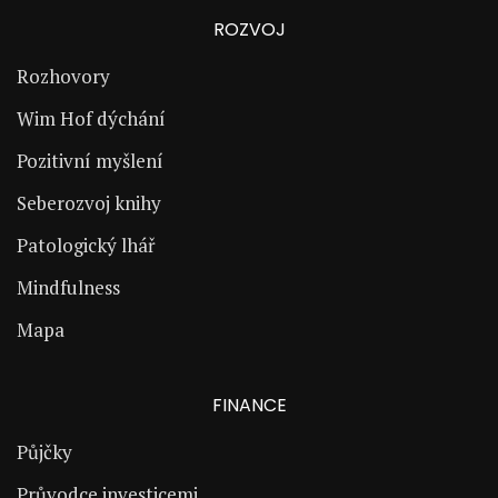
ROZVOJ
Rozhovory
Wim Hof dýchání
Pozitivní myšlení
Seberozvoj knihy
Patologický lhář
Mindfulness
Mapa
FINANCE
Půjčky
Průvodce investicemi