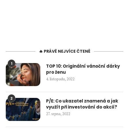
🔥 PRÁVĚ NEJVÍCE ČTENÉ
1
TOP 10: Originální vánoční dárky
pro ženu
4. listopadu, 2022
2
P/E: Co ukazatel znamená a jak
využít při investování do akcií?
27. srpna, 2022