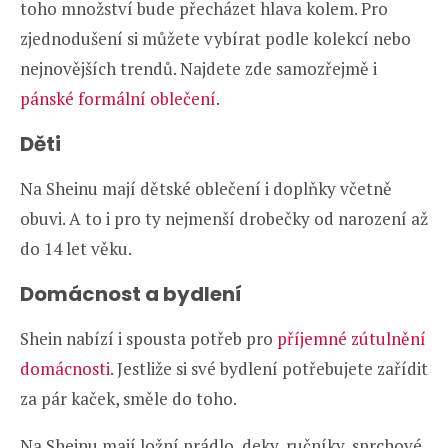
toho množství bude přecházet hlava kolem. Pro
zjednodušení si můžete vybírat podle kolekcí nebo
nejnovějších trendů. Najdete zde samozřejmě i
pánské formální oblečení
.
Děti
Na Sheinu mají dětské oblečení i doplňky včetně
obuvi. A to i pro ty nejmenší drobečky od narození až
do 14 let věku.
Domácnost a bydlení
Shein nabízí i spousta potřeb pro
příjemné zútulnění
domácnosti
. Jestliže si své bydlení potřebujete zařídit
za pár kaček, směle do toho.
Na Sheinu mají ložní prádlo, deky, ručníky, sprchové