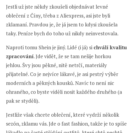
Jestli už jste někdy zkoušeli objednávat levné
oblečení z Číny, třeba z Aliexpress, asi jste byli
zklamaní. Pravdou je, že já jsem to kdysi zkoušela
taky. Peníze bych do toho už nikdy neinvestovala.
Naproti tomu Shein je jiný. Lidé (i já) si
chválí kvalitu
zpracování
. Jde vidět, že se tam nešije horkou
jehlou. Švy jsou pěkné, nitě netrčí, materiály
přijatelné. Co je nejvíce lákavé, je asi pestrý výběr
moderních a pěkných kousků. Navíc to není nic
ohraného, co byste viděli nosit každého druhého (a
pak se styděli).
Jestliže však chcete oblečení, které vydrží několik
sezón, zklamu vás. Jde o fast fashion, takže je to spíše
lákadlo na časté střídání outfitů, které chtě nechtě