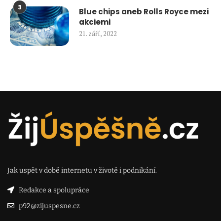
3
Blue chips aneb Rolls Royce mezi
akciemi
21. září, 2022
Jak uspět v době internetu v životě i podnikání.
Redakce a spolupráce
p92@zijuspesne.cz