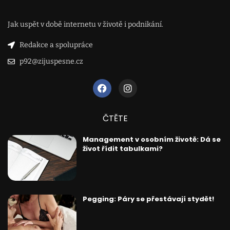
Jak uspět v době internetu v životě i podnikání.
Redakce a spolupráce
p92@zijuspesne.cz
ČTĚTE
Management v osobním životě: Dá se
život řídit tabulkami?
Pegging: Páry se přestávají stydět!