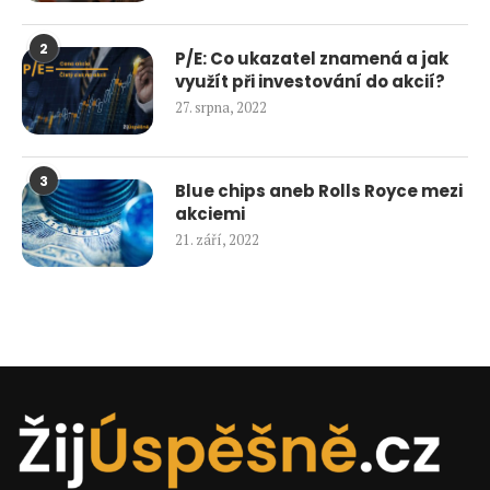
2
P/E: Co ukazatel znamená a jak
využít při investování do akcií?
27. srpna, 2022
3
Blue chips aneb Rolls Royce mezi
akciemi
21. září, 2022