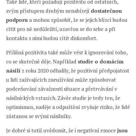
Také lidé, kteří požadují pozitivitu od ostatních,
svým přístupem druhým nenabízejí
dostatečnou
podporu
a mohou způsobit, že se jejich blízcí budou
cítit pro ně nedůležití, uzavřou se do sebe a při
kontaktu s nimi budou cítit diskomfort.
Přílišná pozitivita také může vést k ignorování toho,
co se skutečně děje. Například
studie o domácím
násilí
z roku 2020 odhalily, že pozitivní předpojatost
u lidí zažívajících zneužívání může způsobovat
podceňování závažnosti situace a přetrvávání v
násilnických vztazích. Závěr studie je tedy ten, že
optimismus, naděje a odpuštění zvyšuje riziko, že lidé
zůstanou se svými násilníky.
Je dobré si totiž uvědomit, že i negativní emoce
jsou