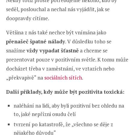
Někdy totiž prostě potřebujeme někoho, kdo by
seděl, poslouchal a nechal nás vyjádřit, jak se
doopravdy cítíme.
Většina z nás také nechce být vnímána jako
přenašeč špatné nálady
. V důsledku toho se
snažíme
vždy vypadat šťastně
a chceme se
prezentovat pouze v pozitivním světle. K tomu může
docházet třeba v zaměstnání, ve vztazích nebo
„překvapivě“ na
sociálních sítích
.
Další příklady, kdy může být pozitivita toxická:
naléhání na lidi, aby byli pozitivní bez ohledu na
to, jaké nepřízni osudu čelí
tvrzení po katastrofě, že „všechno se děje z
nějakého důvodu“