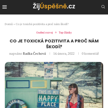
Domů
»
Co je toxická pozitivita a proč nám škodí?
Osobní rozvoj
Top články
CO JE TOXICKÁ POZITIVITA A PROČ NÁM
ŠKODÍ?
napsáno
Radka Čechová
14. února, 2022
0 komentář