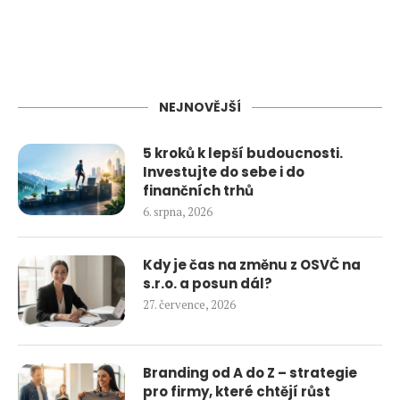
NEJNOVĚJŠÍ
5 kroků k lepší budoucnosti.
Investujte do sebe i do
finančních trhů
6. srpna, 2026
Kdy je čas na změnu z OSVČ na
s.r.o. a posun dál?
27. července, 2026
Branding od A do Z – strategie
pro firmy, které chtějí růst