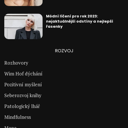
Módní líčení pro rok 2023:
nejaktuálnější odstíny a nejlepší
řasenky
ROZVOJ
Rozhovory
Wim Hof dýchání
Pozitivní myšlení
Seberozvoj knihy
Patologický lhář
Mindfulness
Mapa