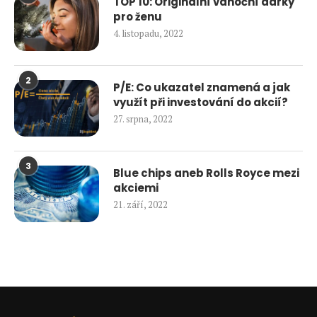
TOP 10: Originální vánoční dárky
pro ženu
4. listopadu, 2022
2
P/E: Co ukazatel znamená a jak
využít při investování do akcií?
27. srpna, 2022
3
Blue chips aneb Rolls Royce mezi
akciemi
21. září, 2022