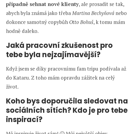
případně sehnat nové klienty
, ale prosadit se tak,
abych byla známá jako třeba
Martina Bechyňová
nebo
dokonce samotný copybůh
Otto Bohuš
, k tomu mám
hodně daleko.
Jaká pracovní zkušenost pro
tebe byla nejzajímavější?
Když jsem se díky pracovnímu fam tripu podívala až
do Kataru. Z toho mám opravdu zážitek na celý
život.
Koho bys doporučila sledovat na
sociálních sítích? Kdo je pro tebe
inspirací?
Mě inspiruje život sám! 🙂 Můj největší objev