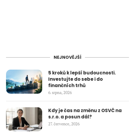
NEJNOVĚJŠÍ
5 kroků k lepší budoucnosti.
Investujte do sebe i do
finančních trhů
6. srpna, 2026
Kdy je čas na změnu z OSVČ na
s.r.o. a posun dál?
27. července, 2026