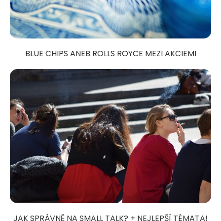
BLUE CHIPS ANEB ROLLS ROYCE MEZI AKCIEMI
JAK SPRÁVNĚ NA SMALL TALK? + NEJLEPŠÍ TÉMATA!