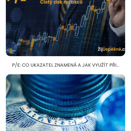
P/E: CO UKAZATEL ZNAMENÁ A JAK VYUŽÍT PŘI...