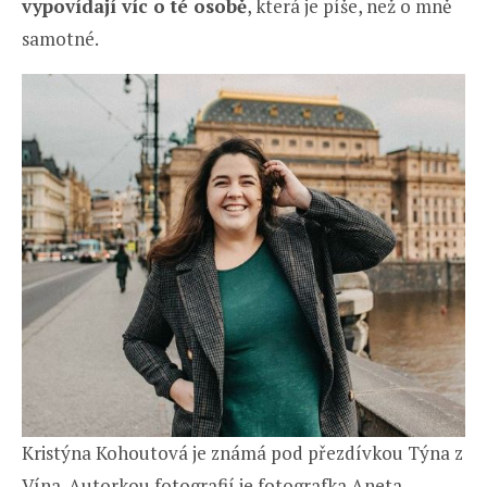
vypovídají víc o té osobě
, která je píše, než o mně
samotné.
Kristýna Kohoutová je známá pod přezdívkou Týna z
Vína. Autorkou fotografií je fotografka Aneta