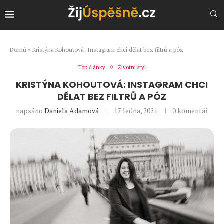
Domů
»
Kristýna Kohoutová: Instagram chci dělat bez filtrů a póz
Top články
Životní styl
KRISTÝNA KOHOUTOVÁ: INSTAGRAM CHCI
DĚLAT BEZ FILTRŮ A PÓZ
napsáno
Daniela Adamová
17. ledna, 2021
0 komentář