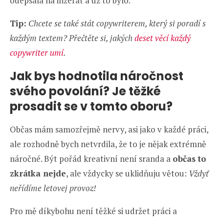
odepsala na inzerát a už to bylo.
Tip:
Chcete se také stát copywriterem, který si poradí s
každým textem? Přečtěte si, jakých
deset věcí každý
copywriter umí
.
Jak bys hodnotila náročnost
svého povolání? Je těžké
prosadit se v tomto oboru?
Občas mám samozřejmě nervy, asi jako v každé práci,
ale rozhodně bych netvrdila, že to je nějak extrémně
náročné. Být pořád kreativní není sranda a
občas to
zkrátka nejde
, ale vždycky se uklidňuju větou:
Vždyť
neřídíme letovej provoz!
Pro mě díkybohu není těžké si udržet práci a