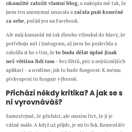
okamžitě založit vlastní blog
, a nakopla mě tak, že
jsem ten anonymní smazala a
začala psát konečně
za sebe
, pořád jen na Facebook.
Ale můj kamarád mi tak dlouho vtloukal do hlavy, že
potřebuju mít i Instagram, až jsem ho poslechla a
založila si ho s tím, že
to budu dělat úplně jinak
než většina lidí tam
– bez filtrů, póz a nejrůznějších
aplikací – a uvidíme, jak to bude fungovat. K mému
překvapení to funguje výborně.
Přichází někdy kritika? A jak se s
ní vyrovnáváš?
Samozřejmě, že přichází, ale musím říct, že jí je
vážně málo. A když už přijde, je mi to fuk. Komentáře