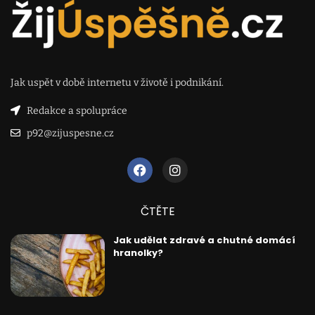
Jak uspět v době internetu v životě i podnikání.
Redakce a spolupráce
p92@zijuspesne.cz
ČTĚTE
Jak udělat zdravé a chutné domácí
hranolky?