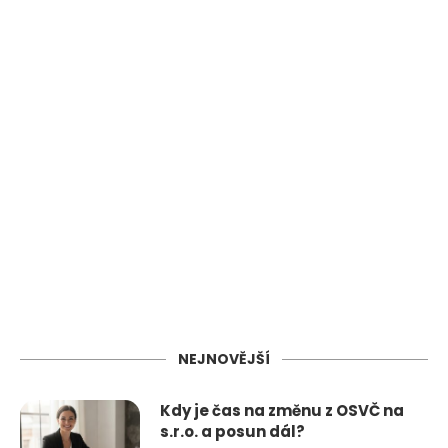
NEJNOVĚJŠÍ
Kdy je čas na změnu z OSVČ na
s.r.o. a posun dál?