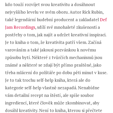
kdo touží rozvíjet svou kreativitu a dosáhnout
nejvyššího levelu ve svém oboru. Autor Rick Rubin,
také legendární hudební producent a zakladatel
Def
Jam Recordings
, sdílí své mnohaleté zkušenosti a
postřehy o tom, jak najít a udržet kreativní inspiraci.
Je to kniha o tom, že kreativita patří všem. Začíná
varováním a také jakousi pozvánkou k novému
způsobu bytí. Některé z tvůrčích mechanismů jsou
známé a některé se zdají být přímo praštěné, jako
třeba mlácení do polštáře po dobu pěti minut v kuse.
Je to tak trochu self-help kniha, která ale do
kategorie self-help vlastně nezapadá. Nenabídne
vám detailní recept na štěstí, ale spíše soubor
ingrediencí, které člověk může zkombinovat, aby
dosáhl kreativity. Není to kniha, kterou si přečtete