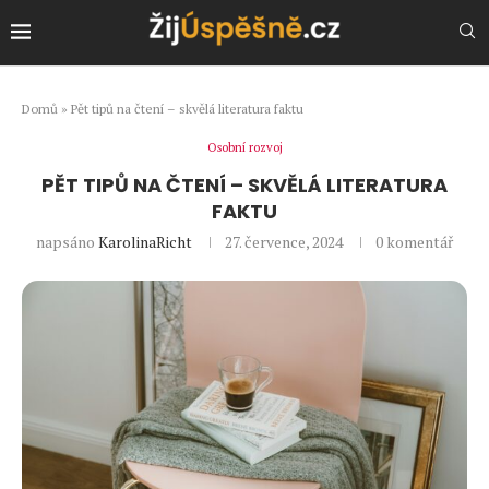
Domů
»
Pět tipů na čtení – skvělá literatura faktu
Osobní rozvoj
PĚT TIPŮ NA ČTENÍ – SKVĚLÁ LITERATURA
FAKTU
napsáno
KarolinaRicht
27. července, 2024
0 komentář