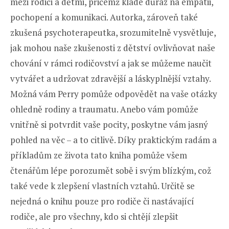
mezi rodiči a dětmi, přičemž klade důraz na empatii,
pochopení a komunikaci. Autorka, zároveň také
zkušená psychoterapeutka, srozumitelně vysvětluje,
jak mohou naše zkušenosti z dětství ovlivňovat naše
chování v rámci rodičovství a jak se můžeme naučit
vytvářet a udržovat zdravější a láskyplnější vztahy.
Možná vám Perry pomůže odpovědět na vaše otázky
ohledně rodiny a traumatu. Anebo vám pomůže
vnitřně si potvrdit vaše pocity, poskytne vám jasný
pohled na věc – a to citlivě. Díky praktickým radám a
příkladům ze života tato kniha pomůže všem
čtenářům lépe porozumět sobě i svým blízkým, což
také vede k zlepšení vlastních vztahů. Určitě se
nejedná o knihu pouze pro rodiče či nastávající
rodiče, ale pro všechny, kdo si chtějí zlepšit