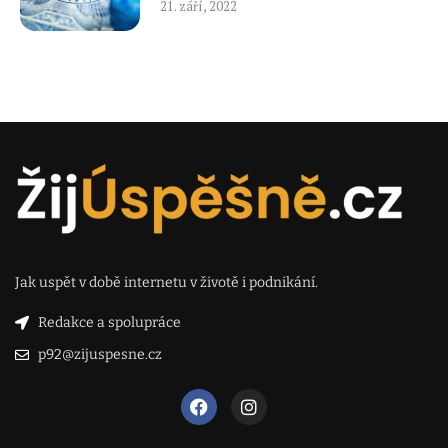
21. září, 2022
Jak uspět v době internetu v životě i podnikání.
Redakce a spolupráce
p92@zijuspesne.cz