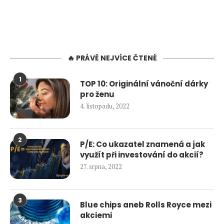
🔥 PRÁVĚ NEJVÍCE ČTENÉ
1
TOP 10: Originální vánoční dárky
pro ženu
4. listopadu, 2022
2
P/E: Co ukazatel znamená a jak
využít při investování do akcií?
27. srpna, 2022
3
Blue chips aneb Rolls Royce mezi
akciemi