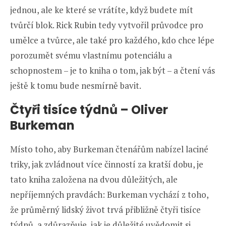
jednou, ale ke které se vrátíte, když budete mít
tvůrčí blok. Rick Rubin tedy vytvořil průvodce pro
umělce a tvůrce, ale také pro každého, kdo chce lépe
porozumět svému vlastnímu potenciálu a
schopnostem – je to kniha o tom, jak být – a čtení vás
ještě k tomu bude nesmírně bavit.
Čtyři tisíce týdnů
–
Oliver
Burkeman
Místo toho, aby Burkeman čtenářům nabízel laciné
triky, jak zvládnout více činností za kratší dobu, je
tato kniha založena na dvou důležitých, ale
nepříjemných pravdách: Burkeman vychází z toho,
že průměrný lidský život trvá přibližně čtyři tisíce
týdnů, a zdůrazňuje, jak je důležité uvědomit si