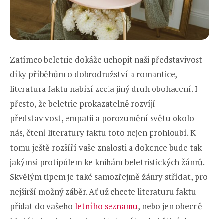
Zatímco beletrie dokáže uchopit naši představivost
díky příběhům o dobrodružství a romantice,
literatura faktu nabízí zcela jiný druh obohacení. I
přesto, že beletrie prokazatelně rozvíjí
představivost, empatii a porozumění světu okolo
nás, čtení literatury faktu toto nejen prohloubí. K
tomu ještě rozšíří vaše znalosti a dokonce bude tak
jakýmsi protipólem ke knihám beletristických žánrů.
Skvělým tipem je také samozřejmě žánry střídat, pro
nejširší možný záběr. Ať už chcete literaturu faktu
přidat do vašeho
letního seznamu
, nebo jen obecně